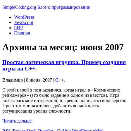
Simple
Coding
.org
Блог о программировании
WordPress
JavaScript
PHP
Главная
Архивы за месяц:
июня 2007
Простая логическая игрушка. Пример создания
игры на C++.
Владимир |
8 июня, 2007
|
C++
.
С этой игрой я познакомился, когда играл в «Космических
рейнджеров» (это было задание в одном из квестов). Игра
показалась мне интересной, и я решил написать свою версию.
При этом мне захотелось добавить возможность
регулирования уровня сложности.
Читать дальше
RSS
Twitter
Stack Overflow
GitHub
WordPress
eMail