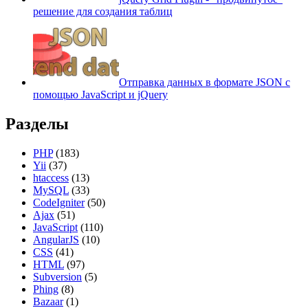
решение для создания таблиц
Отправка данных в формате JSON с
помощью JavaScript и jQuery
Разделы
PHP
(183)
Yii
(37)
htaccess
(13)
MySQL
(33)
CodeIgniter
(50)
Ajax
(51)
JavaScript
(110)
AngularJS
(10)
CSS
(41)
HTML
(97)
Subversion
(5)
Phing
(8)
Bazaar
(1)