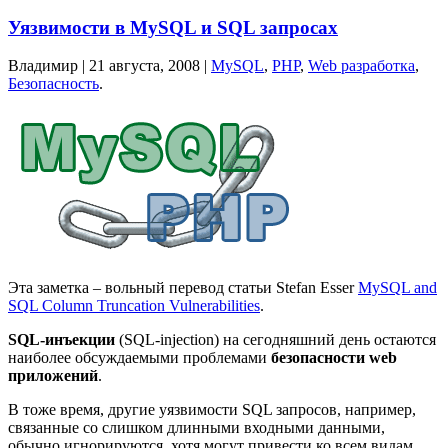
Уязвимости в MySQL и SQL запросах
Владимир |
21 августа, 2008
|
MySQL
,
PHP
,
Web разработка
,
Безопасность
.
Эта заметка – вольный перевод статьи Stefan Esser
MySQL and
SQL Column Truncation Vulnerabilities
.
SQL-инъекции
(SQL-injection) на сегодняшний день остаются
наиболее обсуждаемыми проблемами
безопасности web
приложений
.
В тоже время, другие уязвимости SQL запросов, например,
связанные со слишком длинными входными данными,
обычно игнорируются, хотя могут привести ко всем видам