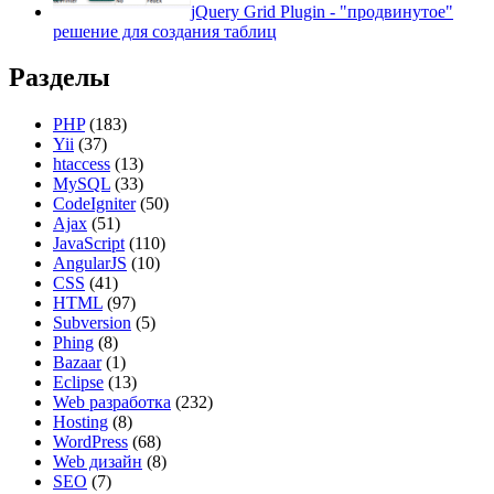
jQuery Grid Plugin - "продвинутое"
решение для создания таблиц
Разделы
PHP
(183)
Yii
(37)
htaccess
(13)
MySQL
(33)
CodeIgniter
(50)
Ajax
(51)
JavaScript
(110)
AngularJS
(10)
CSS
(41)
HTML
(97)
Subversion
(5)
Phing
(8)
Bazaar
(1)
Eclipse
(13)
Web разработка
(232)
Hosting
(8)
WordPress
(68)
Web дизайн
(8)
SEO
(7)