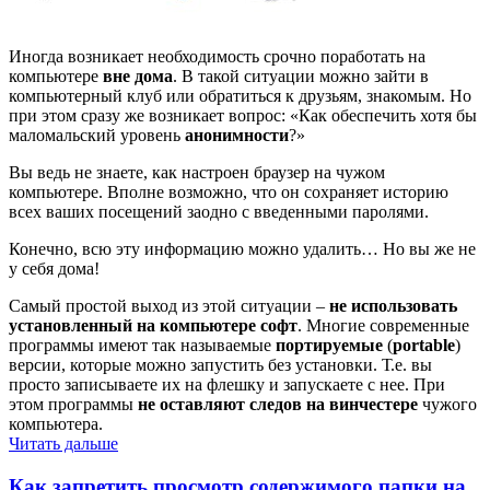
Иногда возникает необходимость срочно поработать на
компьютере
вне дома
. В такой ситуации можно зайти в
компьютерный клуб или обратиться к друзьям, знакомым. Но
при этом сразу же возникает вопрос: «Как обеспечить хотя бы
маломальский уровень
анонимности
?»
Вы ведь не знаете, как настроен браузер на чужом
компьютере. Вполне возможно, что он сохраняет историю
всех ваших посещений заодно с введенными паролями.
Конечно, всю эту информацию можно удалить… Но вы же не
у себя дома!
Самый простой выход из этой ситуации –
не использовать
установленный на компьютере софт
. Многие современные
программы имеют так называемые
портируемые
(
portable
)
версии, которые можно запустить без установки. Т.е. вы
просто записываете их на флешку и запускаете с нее. При
этом программы
не оставляют следов на винчестере
чужого
компьютера.
Читать дальше
Как запретить просмотр содержимого папки на