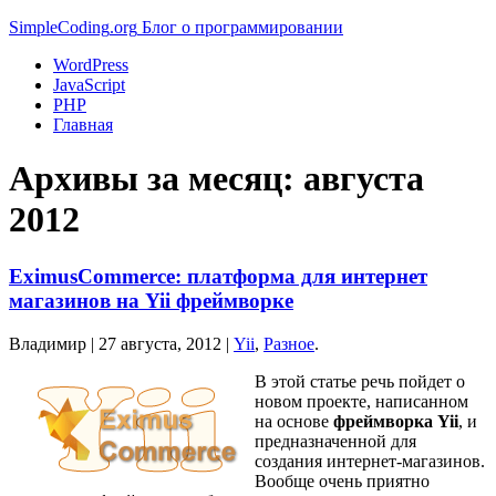
Simple
Coding
.org
Блог о программировании
WordPress
JavaScript
PHP
Главная
Архивы за месяц:
августа
2012
EximusCommerce: платформа для интернет
магазинов на Yii фреймворке
Владимир |
27 августа, 2012
|
Yii
,
Разное
.
В этой статье речь пойдет о
новом проекте, написанном
на основе
фреймворка Yii
, и
предназначенной для
создания интернет-магазинов.
Вообще очень приятно