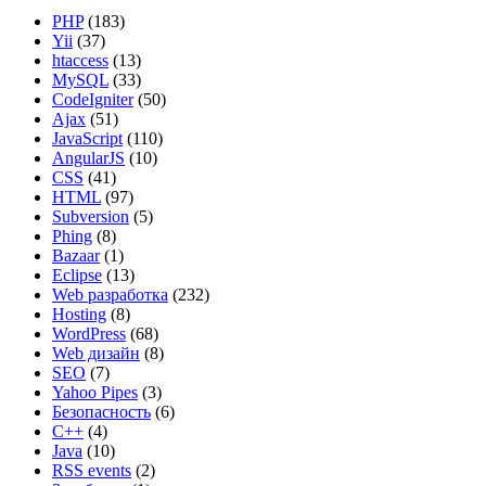
PHP
(183)
Yii
(37)
htaccess
(13)
MySQL
(33)
CodeIgniter
(50)
Ajax
(51)
JavaScript
(110)
AngularJS
(10)
CSS
(41)
HTML
(97)
Subversion
(5)
Phing
(8)
Bazaar
(1)
Eclipse
(13)
Web разработка
(232)
Hosting
(8)
WordPress
(68)
Web дизайн
(8)
SEO
(7)
Yahoo Pipes
(3)
Безопасность
(6)
C++
(4)
Java
(10)
RSS events
(2)