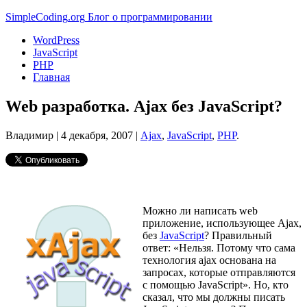
Simple
Coding
.org
Блог о программировании
WordPress
JavaScript
PHP
Главная
Web разработка. Ajax без JavaScript?
Владимир |
4 декабря, 2007
|
Ajax
,
JavaScript
,
PHP
.
Можно ли написать web
приложение, использующее Ajax,
без
JavaScript
? Правильный
ответ: «Нельзя. Потому что сама
технология ajax основана на
запросах, которые отправляются
с помощью JavaScript». Но, кто
сказал, что мы должны писать