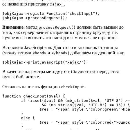
ее названию приставку
.
xajax_
$objXajax->registerFunction("checkInput");

$objXajax->processRequest();
Внимание
: метод
должен быть вызван до
processRequest()
того, как сервер начнет отправлять страницу браузеру, т.е.
лучше всего вызвать этот метод в самом начале страницы.
Вставляем JavaScript код. Для этого в заголовок страницы
(между тегами
и
) добавляем следующий код:
<head>
</head>
$objXajax->printJavascript("xajax/");
В качестве параметра методу
передается
printJavascript
путь к библиотеке.
Осталось написать функцию
.
checkInput
function checkInput($val) {

	if (isset($val) && (mb_strlen($val, 'UTF-8') >= 3)

		 && (mb_strlen($val, 'UTF-8') <= 15)) {

		$res = "<span style=\"color:green\">Правильно</span>";

	}

	else {

		$res = "<span style=\"color:red\">Ошибка</span>";

	}
