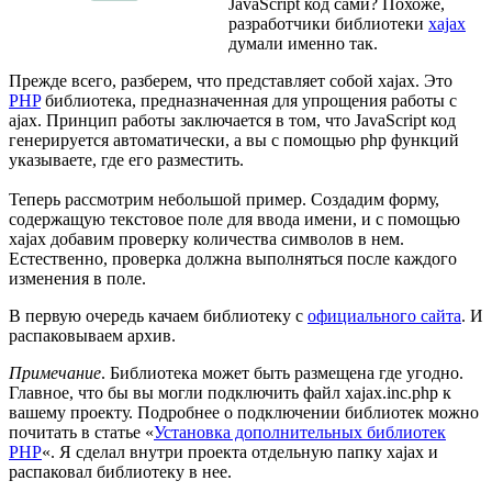
JavaScript код сами? Похоже,
разработчики библиотеки
xajax
думали именно так.
Прежде всего, разберем, что представляет собой xajax. Это
PHP
библиотека, предназначенная для упрощения работы с
ajax. Принцип работы заключается в том, что JavaScript код
генерируется автоматически, а вы с помощью php функций
указываете, где его разместить.
Теперь рассмотрим небольшой пример. Создадим форму,
содержащую текстовое поле для ввода имени, и с помощью
xajax добавим проверку количества символов в нем.
Естественно, проверка должна выполняться после каждого
изменения в поле.
В первую очередь качаем библиотеку с
официального сайта
. И
распаковываем архив.
Примечание
. Библиотека может быть размещена где угодно.
Главное, что бы вы могли подключить файл xajax.inc.php к
вашему проекту. Подробнее о подключении библиотек можно
почитать в статье «
Установка дополнительных библиотек
PHP
«. Я сделал внутри проекта отдельную папку xajax и
распаковал библиотеку в нее.