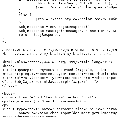
		 && (mb_strlen($val, 'UTF-8') <= 15)) {

		$res = "<span style=\"color:green\">Правильно</span>";

	}

	else {

		$res = "<span style=\"color:red\">Ошибка</span>";

	}

	$objResponse = new xajaxResponse();

	$objResponse->assign("message", "innerHTML", $res);

	return $objResponse;

}

?>

<!DOCTYPE html PUBLIC "-//W3C//DTD XHTML 1.0 Strict//EN
"http://www.w3.org/TR/xhtml1/DTD/xhtml1-strict.dtd">

<html xmlns="http://www.w3.org/1999/xhtml" lang="ru">

<head>

<title>Проверка введенных значений (XAjax)</title>

<meta http-equiv="content-type" content="text/html; cha
<link rel="stylesheet" type="text/css" href="checkinput
<?php $objXajax->printJavascript("xajax/"); ?>

</head>

<body>

<form action="#" id="testform" method="post">

<p>Введите имя (от 3 до 15 символов)</p>

<p>

<input type="text" name="username" size="15" id="userna
	onKeyUp="xajax_checkInput(document.getElementById('username').value);" />

<span id="message"></span>
