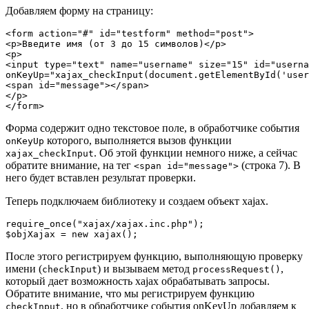
Добавляем форму на страницу:
<form action="#" id="testform" method="post">

<p>Введите имя (от 3 до 15 символов)</p>

<p>

<input type="text" name="username" size="15" id="userna
onKeyUp="xajax_checkInput(document.getElementById('user
<span id="message"></span>

</p>

</form>
Форма содержит одно текстовое поле, в обработчике события
которого, выполняется вызов функции
onKeyUp
. Об этой функции немного ниже, а сейчас
xajax_checkInput
обратите внимание, на тег
(строка 7). В
<span id="message">
него будет вставлен результат проверки.
Теперь подключаем библиотеку и создаем объект xajax.
require_once("xajax/xajax.inc.php");

$objXajax = new xajax();
После этого регистрируем функцию, выполняющую проверку
имени (
) и вызываем метод
,
checkInput
processRequest()
который дает возможность xajax обрабатывать запросы.
Обратите внимание, что мы регистрируем функцию
, но в обработчике события onKeyUp добавляем к
checkInput