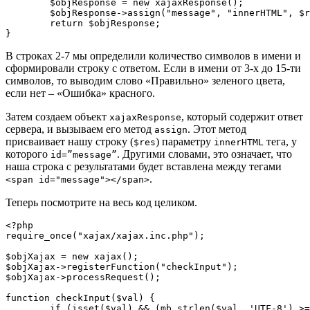
	$objResponse = new xajaxResponse();

	$objResponse->assign("message", "innerHTML", $res);

	return $objResponse;

}
В строках 2-7 мы определили количество символов в имени и
сформировали строку с ответом. Если в имени от 3-х до 15-ти
символов, то выводим слово «Правильно» зеленого цвета,
если нет – «Ошибка» красного.
Затем создаем объект
, который содержит ответ
xajaxResponse
сервера, и вызываем его метод
. Этот метод
assign
присваивает нашу строку (
) параметру
тега, у
$res
innerHTML
которого
. Другими словами, это означает, что
id=”message”
наша строка с результатами будет вставлена между тегами
.
<span id="message"></span>
Теперь посмотрите на весь код целиком.
<?php

require_once("xajax/xajax.inc.php");

$objXajax = new xajax();

$objXajax->registerFunction("checkInput");

$objXajax->processRequest();

function checkInput($val) {

	if (isset($val) && (mb_strlen($val, 'UTF-8') >= 3)
