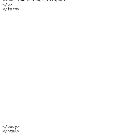
</p>

</form>

</body>

</html>