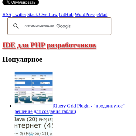
RSS
Twitter
Stack Overflow
GitHub
WordPress
eMail
IDE для PHP разработчиков
Популярное
jQuery Grid Plugin - "продвинутое"
решение для создания таблиц