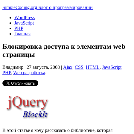
Simple
Coding
.org
Блог о программировании
WordPress
JavaScript
PHP
Главная
Блокировка доступа к элементам web
страницы
Владимир |
27 августа, 2008
|
Ajax
,
CSS
,
HTML
,
JavaScript
,
PHP
,
Web разработка
.
В этой статье я хочу рассказать о библиотеке, которая