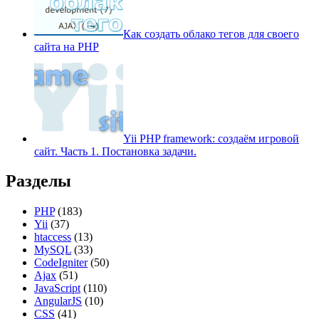
Как создать облако тегов для своего
сайта на PHP
Yii PHP framework: создаём игровой
сайт. Часть 1. Постановка задачи.
Разделы
PHP
(183)
Yii
(37)
htaccess
(13)
MySQL
(33)
CodeIgniter
(50)
Ajax
(51)
JavaScript
(110)
AngularJS
(10)
CSS
(41)