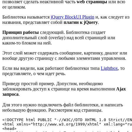
позволяет сделать неактивной часть
web страницы
или всю
ее целиком.
Библиотека называется
jQuery BlockUI Plugin
и, как следует из
названия, представляет собой
плагин к jQuery
.
Принцип работы
следующий. Библиотека создает
дополнительный слой (overlay) над всей страницей или
каким-то блоком на ней.
Этот слой может содержать сообщение, картинку, диалог или
вообще другую страницу с любыми элементами управления.
Если вы видели, как работают библиотеки типа
Lightbox
, то
представляете, о чем идет речь.
Приведу простой пример. Допустим, необходимо
заблокировать доступ к странице на время выполнения
Ajax
запроса
.
Для этого нужно подключить файл библиотеки, и написать
небольшую функцию. Рассмотрим код страницы.
<!DOCTYPE html PUBLIC "-//W3C//DTD XHTML 1.0 Strict//EN
<html xmlns="http://www.w3.org/1999/xhtml" xml:lang="ru
<head>
