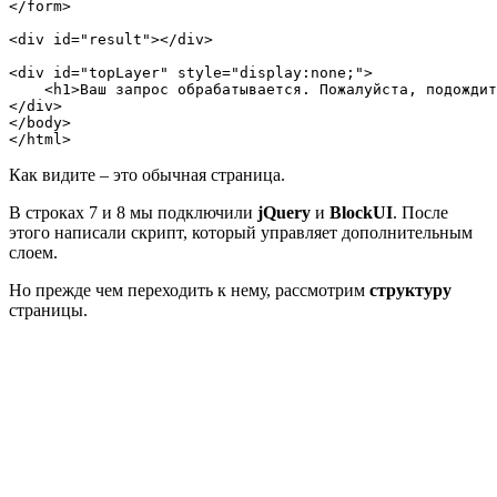
</form>

<div id="result"></div>

<div id="topLayer" style="display:none;">

    <h1>Ваш запрос обрабатывается. Пожалуйста, подождит
</div>

</body>

</html>
Как видите – это обычная страница.
В строках 7 и 8 мы подключили
jQuery
и
BlockUI
. После
этого написали скрипт, который управляет дополнительным
слоем.
Но прежде чем переходить к нему, рассмотрим
структуру
страницы.