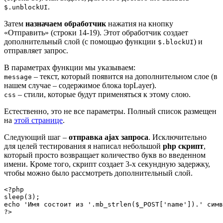
.
$.unblockUI
Затем
назначаем обработчик
нажатия на кнопку
«Отправить» (строки 14-19). Этот обработчик создает
дополнительный слой (с помощью функции
) и
$.blockUI
отправляет запрос.
В параметрах функции мы указываем:
– текст, который появится на дополнительном слое (в
message
нашем случае – содержимое блока topLayer).
– стили, которые будут применяться к этому слою.
css
Естественно, это не все параметры. Полный список размещен
на
этой странице
.
Следующий шаг –
отправка ajax запроса
. Исключительно
для целей тестирования я написал небольшой
php скрипт
,
который просто возвращает количество букв во введенном
имени. Кроме того, скрипт создает 3-х секундную задержку,
чтобы можно было рассмотреть дополнительный слой.
<?php

sleep(3);

echo 'Имя состоит из '.mb_strlen($_POST['name']).' симв
?>