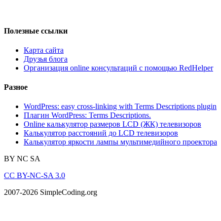
Полезные ссылки
Карта сайта
Друзья блога
Организация online консультаций с помощью RedHelper
Разное
WordPress: easy cross-linking with Terms Descriptions plugin
Плагин WordPress: Terms Descriptions.
Online калькулятор размеров LCD (ЖК) телевизоров
Калькулятор расстояний до LCD телевизоров
Калькулятор яркости лампы мультимедийного проектора
BY
NC
SA
CC BY-NC-SA 3.0
2007-2026 SimpleCoding.org