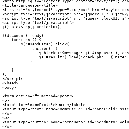
<meta http-equiv="Content-Type" content="text/html; cha
<title>Заголовок</title>

<link rel="stylesheet" type="text/css" href="styles.css
<script type="text/javascript" src="jquery-1.2.3.js"></
<script type="text/javascript" src="jquery.blockUI.js">
<script type="text/javascript">

$().ajaxStop($.unblockUI);

$(document).ready(

    function () {

        $('#sendData').click(

            function() {

                $.blockUI({message: $('#topLayer'), css
                $('#result').load('check.php', {'name':
            }

        );

    }

);

</script>

</head>

<body>

<form action="#" method="post">

<p>

<label for="nameField">Имя: </label>

<input type="text" name="nameField" id="nameField" size
</p>

<p>

<input type="button" name="sendData" id="sendData" valu
</p>
