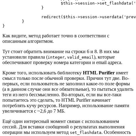
			$this->session->set_flashdata('message', 'При добавлении данных возникла ошибка');

		}

		redirect($this->session->userdata('prev_page'));

	}

}
Как видите, метод работает точно в соответствии с
описанным алгоритмом.
Тут стоит обратить внимание на строки 6 и 8. В них мы
установили правила (
,
), которые
integer
valid_email
обеспечивают проверку номера категории и email адреса.
Кроме того, использовать библиотеку
HTML Purifier
имеет
смысл только после обычной проверки. Причин тут две. Во-
первых, если пользователь не заполнил какое-то поле формы
(а в данном случае они все обязательные), то пытаться удалить
теги из него бессмысленно. Во-вторых, если вы все-таки
попытаетесь это сделать, то HTML Purifier начинает
потреблять кучу ресурсов. Например, использование памяти
увеличивается с ~2,6 до 7 МБ.
Ещё один интересный момент связан с использованием
сессий. Для вставки сообщений о результатах выполнения
операции мы используем метод
. Особенность
set_flashdata