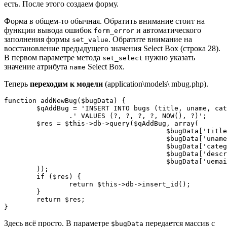
есть. После этого создаем форму.
Форма в общем-то обычная. Обратить внимание стоит на
функции вывода ошибок
и автоматического
form_error
заполнения формы
. Обратите внимание на
set_value
восстановление предыдущего значения Select Box (строка 28).
В первом параметре метода
нужно указать
set_select
значение атрибута
Select Box.
name
Теперь
переходим к модели
(application\models\ mbug.php).
function addNewBug($bugData) {

	$qAddBug = 'INSERT INTO bugs (title, uname, category_id, description, bug_date, uemail)'

		.' VALUES (?, ?, ?, ?, NOW(), ?)';

	$res = $this->db->query($qAddBug, array(

					$bugData['title'],

					$bugData['uname'],

					$bugData['category_id'],

					$bugData['description'],

					$bugData['uemail']

	));

	if ($res) {

		return $this->db->insert_id();

	}

	return $res;

}
Здесь всё просто. В параметре
передается массив с
$bugData