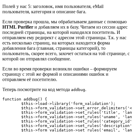
Полей у нас 5: заголовок, имя пользователя, eMail
пользователя, категория и описание бага.
Если проверка прошла, мы обрабатываем данные с помощью
HTML Purifier
и добавляем их в базу. Читаем из сессии адрес
последней страницы, на которой находился посетитель. И
отправляем ему редирект с адресом этой страницы. Т.к. у нас
есть несколько страниц, на которых находится форма
добавления бага (главная, страницы категорий), то
пользователь, скорее всего, захочет остаться на той странице, с
которой он отправлял сообщение.
Если во время проверки возникли ошибки – формируем
страницу с этой же формой и описаниями ошибок и
отправляем её посетителю.
Теперь посмотрите на код метода
.
addbug
function addbug() {

	$this->load->library('form_validation');

	$this->form_validation->set_error_delimiters('<div class="fErrMessage">', '</div>');

	$this->form_validation->set_rules('title', 'lang:title', 'required');

	$this->form_validation->set_rules('uname', 'lang:uname', 'required');

	$this->form_validation->set_rules('category_id', 'lang:category_id', 'required|integer');

	$this->form_validation->set_rules('description', 'lang:description', 'required');

	$this->form_validation->set_rules('email', 'lang:email', 'required|valid_email');
