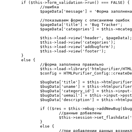
	if ($this->form_validation->run() === FALSE) {

		//ошибка

		$pageData['message'] = 'Форма заполнена неправильно';

		//показываем форму с описаниями ошибок

		$pageData['title'] = 'Bug Tracker';

		$pageData['categories'] = $this->mcategory->getAllCategories();

		$this->load->view('header', $pageData);

		$this->load->view('categories');

		$this->load->view('addbugform');

		$this->load->view('footer');

	}

	else {

		//форма заполнена правильно

		$this->load->library('htmlpurifier/HTMLPurifier');

		$config = HTMLPurifier_Config::createDefault();

		$bugData['title'] = $this->htmlpurifier->purify($this->input->post('title'));

		$bugData['uname'] = $this->htmlpurifier->purify($this->input->post('uname'));

		$bugData['category_id'] = $this->input->post('category_id');

		$bugData['uemail'] = $this->input->post('email');

		$bugData['description'] = $this->htmlpurifier->purify($this->input->post('description'));

		if (($res = $this->mbug->addNewBug($bugData)) !== FALSE) {

			//данные добавлены

			$this->session->set_flashdata('message', 'Сообщение добавлено');

		}

		else {

			//при добавлении данных возникла ошибка
