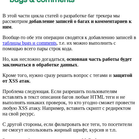
В этой части цикла статей о разработке баг трекера мы
рассмотрим
добавление записей о багах и комментариев к
ним
.
Вообще-то обе эти операции сводятся к добавлению записей в
таблицы bugs и comments
, т.е. их можно выполнить с
помощью всего пары строк кода.
Но, как несложно догадаться,
основная часть работы будет
заключаться в обработке данных
.
Кроме того, нужно сразу решить вопрос с тегами и
защитой
от XSS атак
.
Проблема следующая. Если разрешить пользователям
вставлять в текст описания багов любые HTML теги и не
выполнять никаких проверок, то кто угодно сможет провести
любую XSS атаку. Например, вставить скрипт с редиректом
на свой ресурс.
С другой стороны, если фильтровать все теги, то посетители
не смогут использовать жирный шрифт, курсив и т.п.