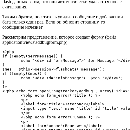
flash данных в том, что они автоматически удаляются после
считывания.
Таким образом, посетитель увидит сообщение о добавлении
бага только один раз. Если он обновит страницу, то
сообщение исчезнет.
Рассмотрим представление, которое создает форму (файл
application\views\addbugform.php)
<?php

if (!empty($errMessage)) {

	echo '<div id="errMessage">'.$errMessage.'</div>';

}

$mes = $this->session->flashdata('message');

if (!empty($mes)) {

	echo '<div id="infoMessage">'.$mes.'</div>';

}

?>

<?php echo form_open('bugtracker/addbug', array('id'=>'
	<?php echo form_error('title'); ?>

	<p>

	<label for="title">Заголовок</label>

	<input type="text" name="title" id="title" value="<?php echo set_value('title'); ?>" />

	</p>

	<?php echo form_error('uname'); ?>

	<p>

	<label for="uname">Ваше имя</label>
