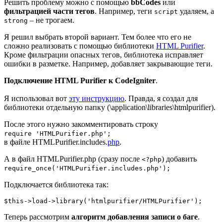
Решить проблему можно с помощью
bbCodes
или
фильтрацией части тегов
. Например, теги
удаляем, а
script
– не трогаем.
strong
Я решил выбрать второй вариант. Тем более что его не
сложно реализовать с помощью библиотеки
HTML Purifier
.
Кроме фильтрации опасных тегов, библиотека исправляет
ошибки в разметке. Например, добавляет закрывающие теги.
Подключение HTML Purifier к CodeIgniter
.
Я использовал вот
эту инструкцию
. Правда, я создал для
библиотеки отдельную папку (\application\libraries\htmlpurifier).
После этого нужно закомментировать строку
require 'HTMLPurifier.php';
в файле HTMLPurifier.includes.
php
.
А в файл HTMLPurifier.php (сразу после
) добавить
<?php
require_once('HTMLPurifier.includes.php');
Подключается библиотека так:
$this->load->library('htmlpurifier/HTMLPurifier');
Теперь рассмотрим
алгоритм добавления записи о баге
.