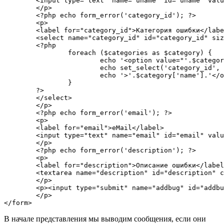
	<input type="text" name="uname" id="uname" value="<?php echo set_value('uname'); ?>" />

	</p>

	<?php echo form_error('category_id'); ?>

	<p>

	<label for="category_id">Категория ошибки</label>

	<select name="category_id" id="category_id" size="1">

	<?php

		foreach ($categories as $category) {

			echo '<option value="'.$category['id'].'"';

			echo set_select('category_id', $category['id']);

			echo '>'.$category['name'].'</option>';

		}

	?>

	</select>

	</p>

	<?php echo form_error('email'); ?>

	<p>

	<label for="email">eMail</label>

	<input type="text" name="email" id="email" value="<?php echo set_value('email'); ?>" />

	</p>

	<?php echo form_error('description'); ?>

	<p>

	<label for="description">Описание ошибки</label>

	<textarea name="description" id="description" cols="30" rows="5"><?php echo set_value('description'); ?></textarea>

	</p>

	<p><input type="submit" name="addbug" id="addbug" value="Отправить" />

	</p>

</form>
В начале представления мы выводим сообщения, если они