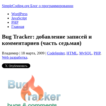
Simple
Coding
.org
Блог о программировании
WordPress
JavaScript
PHP
Главная
Bug Tracker: добавление записей и
комментариев (часть седьмая)
Владимир |
18 марта, 2009
|
CodeIgniter
,
HTML
,
MySQL
,
PHP
,
Web разработка
.