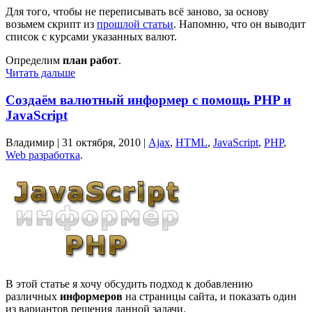
Для того, чтобы не переписывать всё заново, за основу
возьмем скрипт из
прошлой статьи
. Напомню, что он выводит
список с курсами указанных валют.
Определим
план работ
.
Читать дальше
Создаём валютный информер с помощь PHP и
JavaScript
Владимир |
31 октября, 2010
|
Ajax
,
HTML
,
JavaScript
,
PHP
,
Web разработка
.
В этой статье я хочу обсудить подход к добавлению
различных
информеров
на страницы сайта, и показать один
из вариантов решения данной задачи.