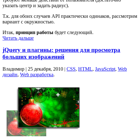
указать центр и задать радиус).
Т.к. для обоих случаев API практически одинаков, рассмотрим
вариант с окружностью.
Итак,
принцип работы
будет следующий.
Читать дальше
jQuery и плагины: решения для просмотра
больших изображений
Владимир |
25 декабря, 2010
|
CSS
,
HTML
,
JavaScript
,
Web
дизайн
,
Web разработка
.