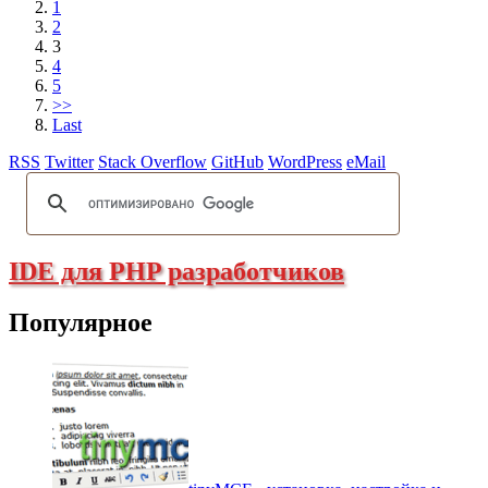
1
2
3
4
5
>>
Last
RSS
Twitter
Stack Overflow
GitHub
WordPress
eMail
IDE для PHP разработчиков
Популярное