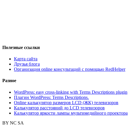
Полезные ссылки
Карта сайта
Друзья блога
Организация online консультаций с помощью RedHelper
Разное
WordPress: easy cross-linking with Terms Descriptions plugin
Плагин WordPress: Terms Descriptions.
Online калькулятор размеров LCD (ЖК) телевизоров
Калькулятор расстояний до LCD телевизоров
Калькулятор яркости лампы мультимедийного проектора
BY
NC
SA