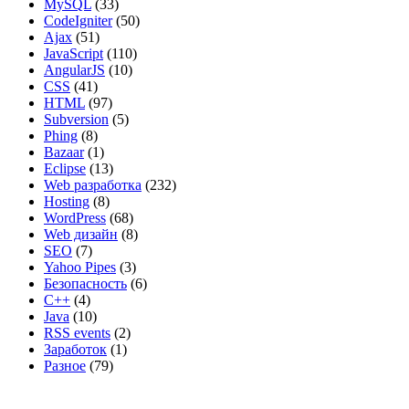
MySQL
(33)
CodeIgniter
(50)
Ajax
(51)
JavaScript
(110)
AngularJS
(10)
CSS
(41)
HTML
(97)
Subversion
(5)
Phing
(8)
Bazaar
(1)
Eclipse
(13)
Web разработка
(232)
Hosting
(8)
WordPress
(68)
Web дизайн
(8)
SEO
(7)
Yahoo Pipes
(3)
Безопасность
(6)
C++
(4)
Java
(10)
RSS events
(2)
Заработок
(1)
Разное
(79)