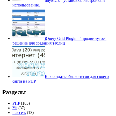
tinyMCE - установка, настройка и
использование.
jQuery Grid Plugin - "продвинутое"
решение для создания таблиц
Как создать облако тегов для своего
сайта на PHP
Разделы
PHP
(183)
Yii
(37)
htaccess
(13)