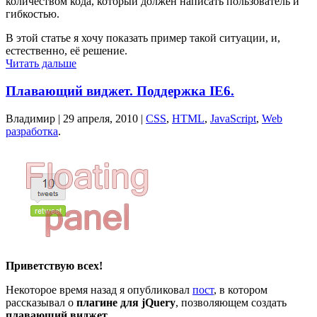
количеством кода, который должен написать пользователь и
гибкостью.
В этой статье я хочу показать пример такой ситуации, и,
естественно, её решение.
Читать дальше
Плавающий виджет. Поддержка IE6.
Владимир |
29 апреля, 2010
|
CSS
,
HTML
,
JavaScript
,
Web
разработка
.
Приветствую всех!
Некоторое время назад я опубликовал
пост
, в котором
рассказывал о
плагине для jQuery
, позволяющем создать
плавающий виджет
.