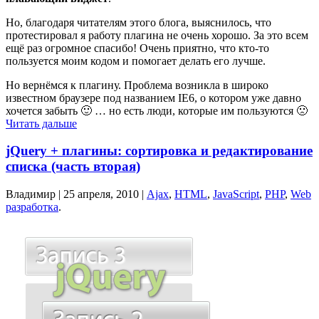
Но, благодаря читателям этого блога, выяснилось, что
протестировал я работу плагина не очень хорошо. За это всем
ещё раз огромное спасибо! Очень приятно, что кто-то
пользуется моим кодом и помогает делать его лучше.
Но вернёмся к плагину. Проблема возникла в широко
известном браузере под названием IE6, о котором уже давно
хочется забыть 🙂 … но есть люди, которые им пользуются 🙁
Читать дальше
jQuery + плагины: сортировка и редактирование
списка (часть вторая)
Владимир |
25 апреля, 2010
|
Ajax
,
HTML
,
JavaScript
,
PHP
,
Web
разработка
.