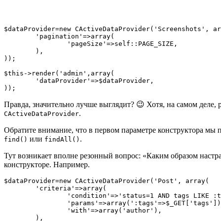
$dataProvider=new CActiveDataProvider('Screenshots', ar
	'pagination'=>array(

		'pageSize'=>self::PAGE_SIZE,

	),

));

$this->render('admin',array(

	'dataProvider'=>$dataProvider,

));
Правда, значительно лучше выглядит? 😉 Хотя, на самом деле, 
.
CActiveDataProvider
Обратите внимание, что в первом параметре конструктора мы 
или
.
find()
findAll()
Тут возникает вполне резонный вопрос: «Каким образом настра
конструкторе. Например.
$dataProvider=new CActiveDataProvider('Post', array(

	'criteria'=>array(

		'condition'=>'status=1 AND tags LIKE :tags',

		'params'=>array(':tags'=>$_GET['tags']),

		'with'=>array('author'),

	),
