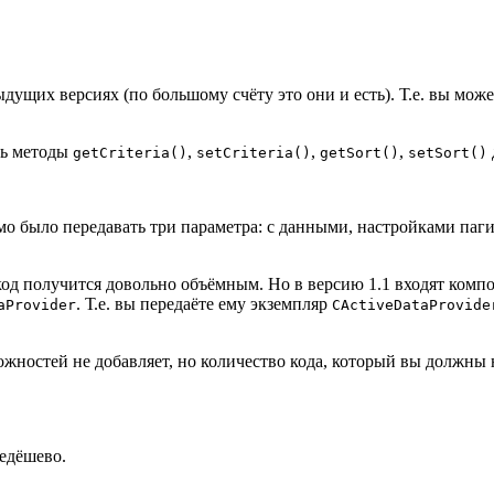
дыдущих версиях (по большому счёту это они и есть). Т.е. вы м
ть методы
,
,
,
getCriteria()
setCriteria()
getSort()
setSort()
имо было передавать три параметра: с данными, настройками паг
 код получится довольно объёмным. Но в версию 1.1 входят ком
. Т.е. вы передаёте ему экземпляр
aProvider
CActiveDataProvide
ностей не добавляет, но количество кода, который вы должны 
едёшево.