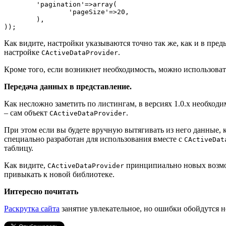
	'pagination'=>array(

		'pageSize'=>20,

	),

));
Как видите, настройки указываются точно так же, как и в пре
настройке
.
CActiveDataProvider
Кроме того, если возникнет необходимость, можно использова
Передача данных в представление.
Как несложно заметить по листингам, в версиях 1.0.х необход
– сам объект
.
CActiveDataProvider
При этом если вы будете вручную вытягивать из него данные,
специально разработан для использования вместе с
CActiveDat
таблицу.
Как видите,
принципиально новых возмож
CActiveDataProvider
привыкать к новой библиотеке.
Интересно почитать
Раскрутка сайта
занятие увлекательное, но ошибки обойдутся н