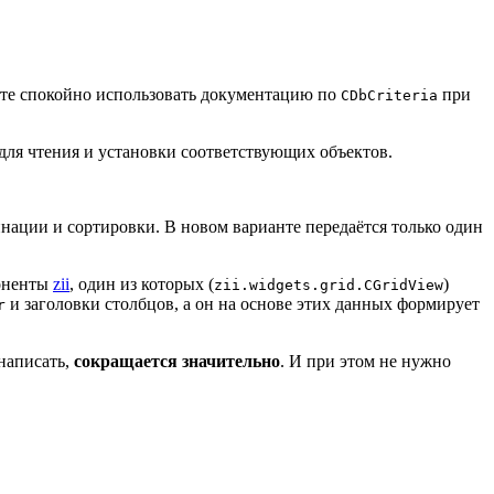
ожете спокойно использовать документацию по
при
CDbCriteria
для чтения и установки соответствующих объектов.
инации и сортировки. В новом варианте передаётся только один
поненты
zii
, один из которых (
)
zii.widgets.grid.CGridView
и заголовки столбцов, а он на основе этих данных формирует
r
написать,
сокращается значительно
. И при этом не нужно