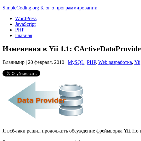
Simple
Coding
.org
Блог о программировании
WordPress
JavaScript
PHP
Главная
Изменения в Yii 1.1: CActiveDataProvide
Владимир |
20 февраля, 2010
|
MySQL
,
PHP
,
Web разработка
,
Yii
Я всё-таки решил продолжить обсуждение фреймворка
Yii
. Но 