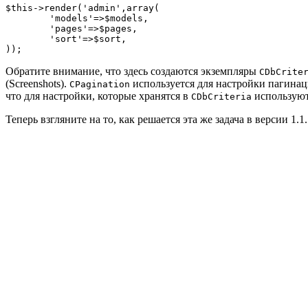
$this->render('admin',array(

	'models'=>$models,

	'pages'=>$pages,

	'sort'=>$sort,

));
Обратите внимание, что здесь создаются экземпляры
CDbCrite
(Screenshots).
используется для настройки пагинац
CPagination
что для настройки, которые хранятся в
используют
CDbCriteria
Теперь взгляните на то, как решается эта же задача в версии 1.1.