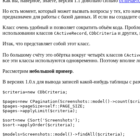
Как вы, наверное, знаете, версия 1.1 довольно сильно
отличает
Но есть момент, который может вызвать вопросы у тех, кто нач
предназначен для работы с базой данных. И если вы создадит
Класс очень удобный и позволяет сократить объём кода. Пробле
использовании классов
,
и других,
CActiveRecord
CDbCriteria
Итак, что представляет собой этот класс.
По большому счёту это обёртка вокруг четырёх классов
CActiv
все эти классы используются одновременно. Поэтому вполне л
Рассмотрим
небольшой пример
.
В версиях 1.0.х для вывода записей какой-нибудь таблицы с р
$criteria=new CDbCriteria;

$pages=new CPagination(Screenshots::model()->count($cri
$pages->pageSize=self::PAGE_SIZE;

$pages->applyLimit($criteria);

$sort=new CSort('Screenshots');

$sort->applyOrder($criteria);

$models=Screenshots::model()->findAll($criteria);
