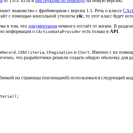
ся
от 1.0.х. Есть и
инструкция по переходу
на новую версию.
инает знакомство с фреймворком с версии 1.1. Речь о классе
CAct
е сайт с помощью консольной утилиты
yiic
, то этот класс будет и
ма в том, что
документация
немного отстаёт от жизни. В разделе
 но информация о
есть только в
API
.
CActiveDataProvider
,
,
и
. Именно с их помощ
eRecord
CDbCriteria
CPagination
CSort
огично, что разработчики решили создать общую оболочку для р
азбивкой на страницы (пагинацией) использовался следующий код
teria));
