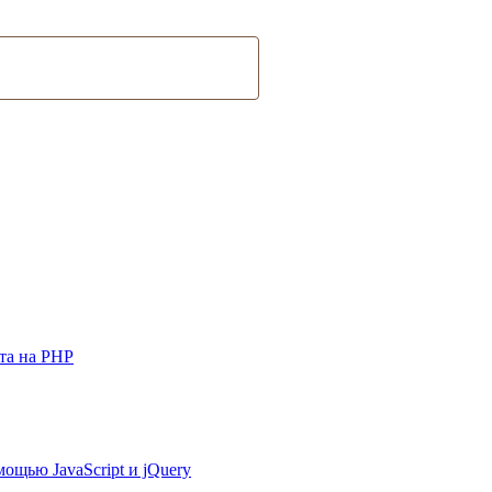
йта на PHP
ощью JavaScript и jQuery