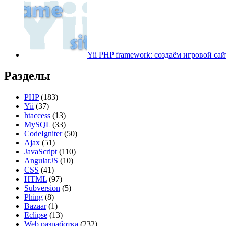
Yii PHP framework: создаём игровой сайт
Разделы
PHP
(183)
Yii
(37)
htaccess
(13)
MySQL
(33)
CodeIgniter
(50)
Ajax
(51)
JavaScript
(110)
AngularJS
(10)
CSS
(41)
HTML
(97)
Subversion
(5)
Phing
(8)
Bazaar
(1)
Eclipse
(13)
Web разработка
(232)