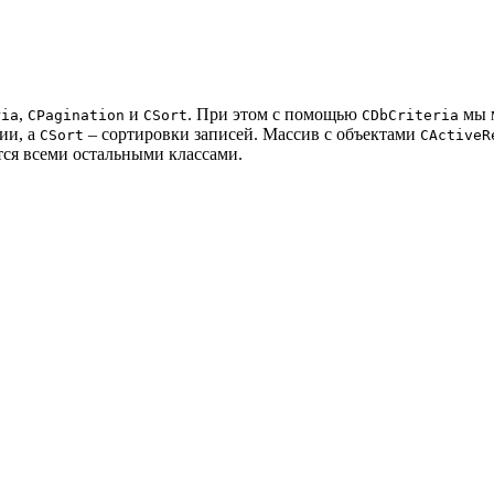
,
и
. При этом с помощью
мы м
ria
CPagination
CSort
CDbCriteria
ии, а
– сортировки записей. Массив с объектами
CSort
CActiveR
ся всеми остальными классами.