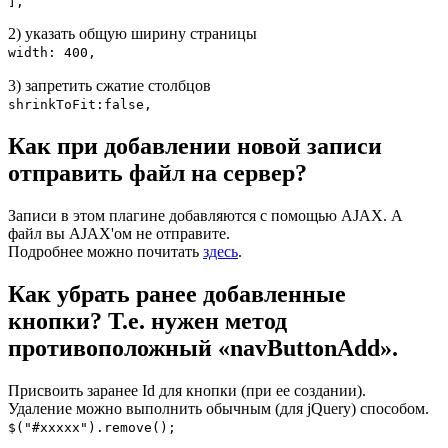
],
2) указать общую ширину страницы
width: 400,
3) запретить сжатие столбцов
shrinkToFit:false,
Как при добавлении новой записи
отправить файл на сервер?
Записи в этом плагине добавляются с помощью AJAX. А
файл вы AJAX'ом не отправите.
Подробнее можно почитать
здесь
.
Как убрать ранее добавленные
кнопки? Т.е. нужен метод
противоположный «navButtonAdd».
Присвоить заранее Id для кнопки (при ее создании).
Удаление можно выполнить обычным (для jQuery) способом.
$("#xxxxx").remove();