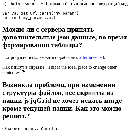
2) в
должен быть примерно следующий код
beforeSubmitCell
var val=get_url_param('my_param');

return {'my_param':val};
Можно ли с сервера принять
дополнительные json данные, во время
формирования таблицы?
Попробуйте использовать обработчик
afterSaveCell
.
Как пишут в справке «This is the ideal place to change other
content.» 🙂
Возникла проблема, при изменении
структуры файлов, все скрипты из
папки js jqGrid не хочет искать нигде
кроме текущей папки. Как это можно
решить?
Откройте
jquery.jQgrid.js