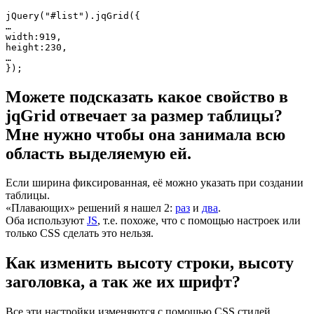
jQuery("#list").jqGrid({

…

width:919,

height:230,

…

});
Можете подсказать какое свойство в
jqGrid отвечает за размер таблицы?
Мне нужно чтобы она занимала всю
область выделяемую ей.
Если ширина фиксированная, её можно указать при создании
таблицы.
«Плавающих» решений я нашел 2:
раз
и
два
.
Оба используют
JS
, т.е. похоже, что с помощью настроек или
только CSS сделать это нельзя.
Как изменить высоту строки, высоту
заголовка, а так же их шрифт?
Все эти настройки изменяются с помощью CSS стилей.