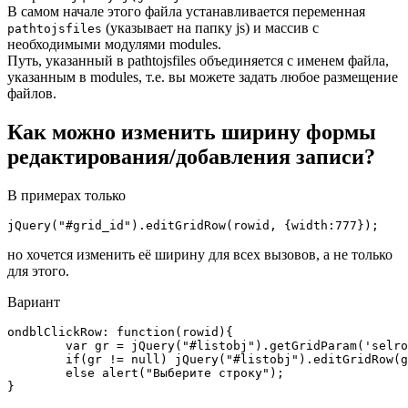
В самом начале этого файла устанавливается переменная
(указывает на папку js) и массив с
pathtojsfiles
необходимыми модулями modules.
Путь, указанный в pathtojsfiles объединяется с именем файла,
указанным в modules, т.е. вы можете задать любое размещение
файлов.
Как можно изменить ширину формы
редактирования/добавления записи?
В примерах только
jQuery("#grid_id").editGridRow(rowid, {width:777});
но хочется изменить её ширину для всех вызовов, а не только
для этого.
Вариант
ondblClickRow: function(rowid){

	var gr = jQuery("#listobj").getGridParam('selrow');

	if(gr != null) jQuery("#listobj").editGridRow(gr,{width:777});

	else alert("Выберите строку");

}