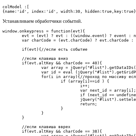
colModel :[

{name:'id', index:'id', width:30, hidden:true,key:true}
Устанавливаем обработчики событий.
window.onkeypress = function(evt){

	evt = (evt) ? evt : ((window.event) ? event : null)

	var charCode = (evt.charCode) ? evt.charCode : ((evt.keyCode) ? evt.keyCode : ((evt.which) ? evt.which : 0));

	if(evt){//если есть событие

	//если клавиша вниз

	if(evt.altKey && charCode == 40){

		var array = jQuery("#list").getDataIDs();//получаем элементы таблицы

		var id = eval (jQuery("#list").getGridParam('selrow')); //получаем номер текущей записи

		for(i in array){//проход по массиву если значение равно выделенному, то получаем значение следующего ключа в массиве

			if (array[i]==id ) {

				i++;

				var next_id = array[i];

				if (next_id == undefined )return;

				jQuery("#list").setSelection(array[i]);

				return;

			}

		}

	}

	//если клавиша вврех

	if(evt.altKey && charCode == 38){

		var array = jQuery("#list").getDataIDs();
