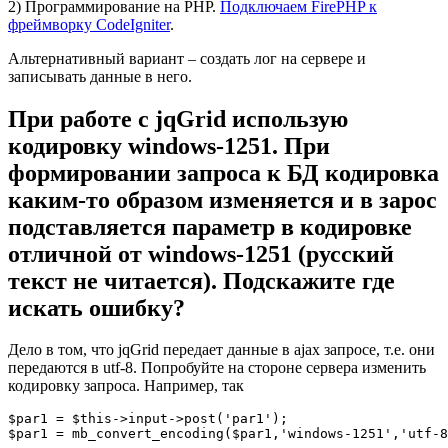
2) Программирование на PHP.
Подключаем FirePHP к
фреймворку CodeIgniter
.
Альтернативный вариант – создать лог на сервере и
записывать данные в него.
При работе с jqGrid использую
кодировку windows-1251. При
формировании запроса к БД кодировка
каким-то образом изменяется и в зарос
подставляется параметр в кодировке
отличной от windows-1251 (русский
текст не читается). Подскажите где
искать ошибку?
Дело в том, что jqGrid передает данные в ajax запросе, т.е. они
передаются в utf-8. Попробуйте на стороне сервера изменить
кодировку запроса. Например, так
$par1 = $this->input->post('par1');

$par1 = mb_convert_encoding($par1,'windows-1251','utf-8