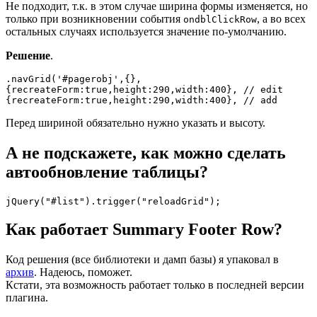
Не подходит, т.к. в этом случае ширина формы изменяется, но
только при возникновении события
, а во всех
ondblClickRow
остальных случаях используется значение по-умолчанию.
Решение
.
.navGrid('#pagerobj',{},

{recreateForm:true,height:290,width:400}, // edit

{recreateForm:true,height:290,width:400}, // add 
Перед шириной обязательно нужно указать и высоту.
А не подскажете, как можно сделать
автообновление таблицы?
jQuery("#list").trigger("reloadGrid");
Как работает Summary Footer Row?
Код решения (все библиотеки и дамп базы) я упаковал в
архив
. Надеюсь, поможет.
Кстати, эта возможность работает только в последней версии
плагина.