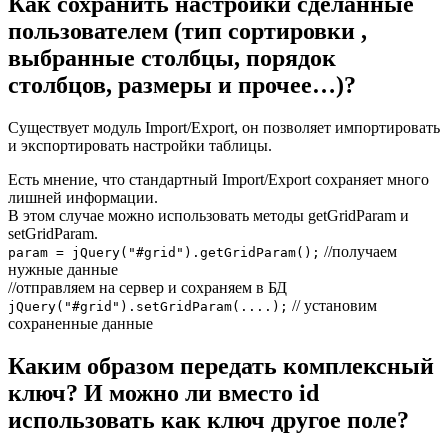
Как сохранить настройки сделанные
пользователем (тип сортировки ,
выбранные столбцы, порядок
столбцов, размеры и прочее…)?
Существует модуль Import/Export, он позволяет импортировать
и экспортировать настройки таблицы.
Есть мнение, что стандартный Import/Export сохраняет много
лишней информации.
В этом случае можно использовать методы getGridParam и
setGridParam.
//получаем
param = jQuery("#grid").getGridParam();
нужные данные
//отправляем на сервер и сохраняем в БД
// установим
jQuery("#grid").setGridParam(....);
сохраненные данные
Каким образом передать комплексный
ключ? И можно ли вместо id
использовать как ключ другое поле?