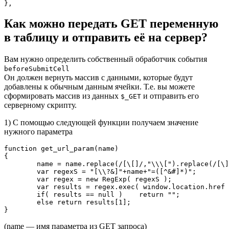
},
Как можно передать GET переменную
в таблицу и отправить её на сервер?
Вам нужно определить собственный обработчик события
beforeSubmitCell
Он должен вернуть массив с данными, которые будут
добавлены к обычным данным ячейки. Т.е. вы можете
сформировать массив из данных
и отправить его
$_GET
серверному скрипту.
1) С помощью следующей функции получаем значение
нужного параметра
function get_url_param(name)

{ 

	name = name.replace(/[\[]/,"\\\[").replace(/[\]]/,"\\\]"); 

	var regexS = "[\\?&]"+name+"=([^&#]*)"; 

	var regex = new RegExp( regexS ); 

	var results = regex.exec( window.location.href ); 

	if( results == null )    return ""; 

	else return results[1];

}
(name — имя параметра из GET запроса)