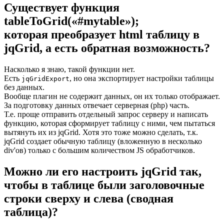
Существует функция
tableToGrid(«#mytable»);
которая преобразует html таблицу в
jqGrid, а есть обратная возможность?
Насколько я знаю, такой функции нет.
Есть
, но она экспортирует настройки таблицы
jqGridExport
без данных.
Вообще плагин не содержит данных, он их только отображает.
За подготовку данных отвечает серверная (php) часть.
Т.е. проще отправить отдельный запрос серверу и написать
функцию, которая сформирует таблицу с ними, чем пытаться
вытянуть их из jqGrid. Хотя это тоже можно сделать, т.к.
jqGrid создает обычную таблицу (вложенную в несколько
div'ов) только с большим количеством JS обработчиков.
Можно ли его настроить jqGrid так,
чтобы в таблице были заголовочные
строки сверху и слева (сводная
таблица)?