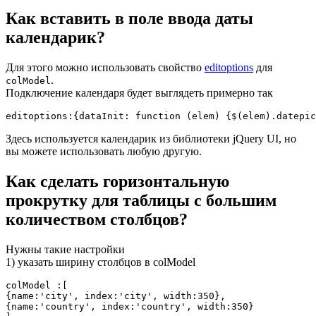
Как вставить в поле ввода даты
календарик?
Для этого можно использовать свойство
editoptions
для
.
colModel
Подключение календаря будет выглядеть примерно так
editoptions:{dataInit: function (elem) {$(elem).datepi
Здесь используется календарик из библиотеки jQuery UI, но
вы можете использовать любую другую.
Как сделать горизонтальную
прокрутку для таблицы с большим
количеством столбцов?
Нужны такие настройки
1) указать ширину столбцов в colModel
colModel :[

{name:'city', index:'city', width:350},

{name:'country', index:'country', width:350}
