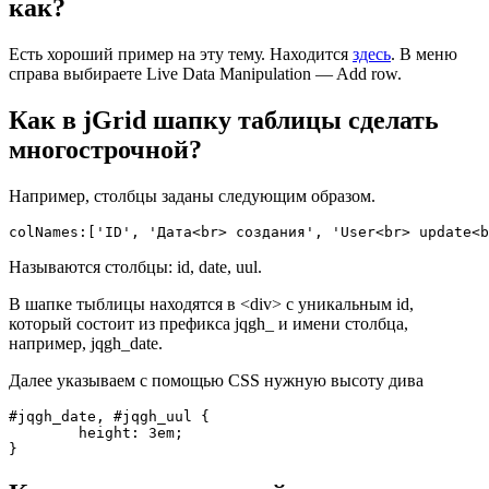
как?
Есть хороший пример на эту тему. Находится
здесь
. В меню
справа выбираете Live Data Manipulation — Add row.
Как в jGrid шапку таблицы сделать
многострочной?
Например, столбцы заданы следующим образом.
colNames:['ID', 'Дата<br> создания', 'User<br> update<b
Называются столбцы: id, date, uul.
В шапке тыблицы находятся в <div> с уникальным id,
который состоит из префикса jqgh_ и имени столбца,
например, jqgh_date.
Далее указываем с помощью CSS нужную высоту дива
#jqgh_date, #jqgh_uul {

	height: 3em;

}