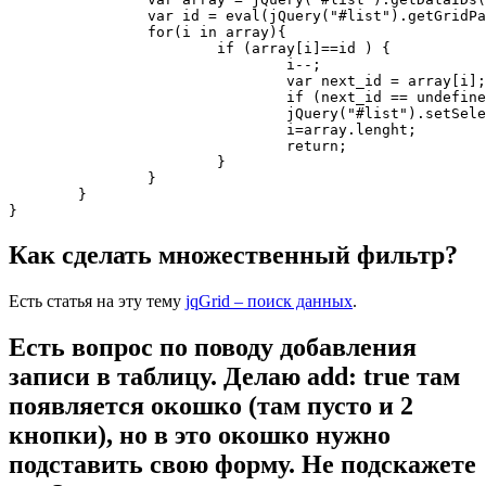
		var id = eval(jQuery("#list").getGridParam('selrow'));

		for(i in array){

			if (array[i]==id ) {

				i--;

				var next_id = array[i];

				if (next_id == undefined ) return;

				jQuery("#list").setSelection(array[i]);

				i=array.lenght;

				return;

			}

		}

	}

}
Как сделать множественный фильтр?
Есть статья на эту тему
jqGrid – поиск данных
.
Есть вопрос по поводу добавления
записи в таблицу. Делаю add: true там
появляется окошко (там пусто и 2
кнопки), но в это окошко нужно
подставить свою форму. Не подскажете