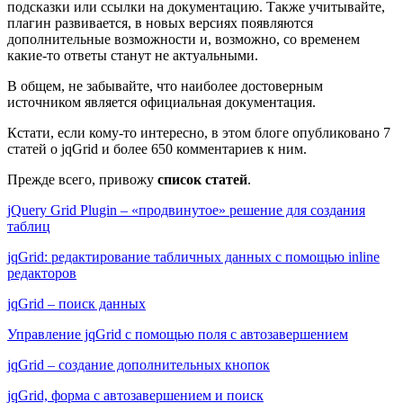
подсказки или ссылки на документацию. Также учитывайте,
плагин развивается, в новых версиях появляются
дополнительные возможности и, возможно, со временем
какие-то ответы станут не актуальными.
В общем, не забывайте, что наиболее достоверным
источником является официальная документация.
Кстати, если кому-то интересно, в этом блоге опубликовано 7
статей о jqGrid и более 650 комментариев к ним.
Прежде всего, привожу
список статей
.
jQuery Grid Plugin – «продвинутое» решение для создания
таблиц
jqGrid: редактирование табличных данных с помощью inline
редакторов
jqGrid – поиск данных
Управление jqGrid с помощью поля с автозавершением
jqGrid – создание дополнительных кнопок
jqGrid, форма с автозавершением и поиск