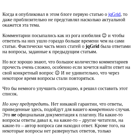
Когда я опубликовал в этом блоге первую статью о
jqGrid
, то
даже приблизительно не представлял насколько актуальной
окажется эта тема.
Комментарии посыпались как из рога изобилия 😉 и чтобы
ответить на них ушло гораздо больше времени чем на сами
статьи. Фактически часть моих статей о
jqGrid
была ответами
на вопросы, заданные к предыдущим статьям.
Но все хорошо знают, что большое количество комментариев
прочесть очень сложно, особенно если хочется найти ответ на
свой конкретный вопрос 😉 И не удивительно, что через
некоторое время вопросы стали повторяться.
Что бы немного улучшить ситуацию, я решил составить этот
список.
Но хочу предупредить
. Нет никакой гарантии, что ответы,
приведенные здесь, подойдут для вашего
конкретного
случая.
Это
не
официальная документация к плагину. На какие-то
вопросы ответы давал я, на какие-то – другие читатели, на
какие-то – автор вопроса сам находил ответ. Кроме того, на
некоторые вопросы нет развернутых ответов, только