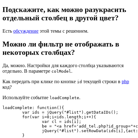
Подскажите, как можно разукрасить
отдельный столбец в другой цвет?
Есть
обсуждение
этой темы с решением.
Можно ли фильтр не отображать в
некоторых столбцах?
Да, можно. Настройки для каждого столбца указываются
отдельно. В параметре
.
colModel
Как передать при клике по кнопке
текущей строки в
php
id
код?
Используйте событие
.
loadComplete
loadComplete: function(){

	var ids = jQuery("#list").getDataIDs(); 

	for(var i=0;i<ids.length;i++){ 

		var cl = ids[i]; 

		be = "<a href='add_tel.php?id_group="+cl+"' rel="nofollow"gt;Добавить</a>";

		jQuery("#list").setRowData(ids[i],{act:be})

	}
