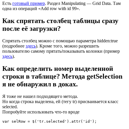
Есть
готовый пример
. Раздел Manipulating — Grid Data. Там
одна из операций «Add row with id 99».
Как спрятать столбец таблицы сразу
после её загрузки?
Спрятать столбец можно с помощью параметра hidden:true
(подробнее
здесь
). Кроме того, можно разрешить
пользователю самому прятать/показывать колонки (пример
здесь
).
Как определить номер выделенной
строки в таблице? Метода getSelection
я не обнаружил в доках.
Я тоже не нашел подходящего метода.
Но когда строка выделена, ей (тегу tr) присваивается класс
selected.
Попробуйте использовать что-то вроде
var selRow = $('tr.selected').attr('id'); 