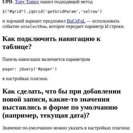
UPD
.
Tony Tomov
нашел подходящий метод
$("#grid").jqGrid('getGridParam','selrow')
и хороший вариант предложил
BuCeFaL
— использовать
событие
, которое передает параметр id строки.
onSelectRow
Как подключить навигацию к
таблице?
Панель навигации включается параметром
pager: jQuery('#pager')
в настройках плагина.
Как сделать, что бы при добавлении
новой записи, какие-то значения
выставлись в форме по умолчанию
(например, текущая дата)?
Значение по-умолчанию можно указать в настройках плагина: