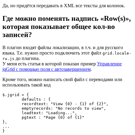
Да, но придётся передавать в XML все тексты для колонок.
Где можно поменять надпись «Row(s)»,
которая показывает общее кол-во
записей?
В плагин входят файлы локализации, в т.ч. и для русского
языка. Т.е. нужно просто подключить этот файл
grid.locale-
до плагина.
ru.js
У меня есть статья в которой показан пример
Управление
jqGrid с помощью поля с автозавершением
.
Кроме того, можно написать свой файл с переводами или
использовать такой код
$.jgrid = {

	defaults : {

	recordtext: "View {0} - {1} of {2}",

	emptyrecords: "No records to view",

	loadtext: "Loading...",

	pgtext : "Page {0} of {1}"

},

...

} 