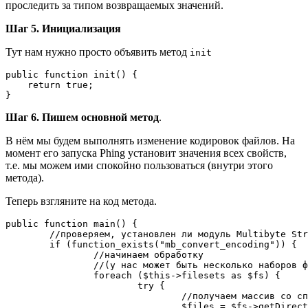
проследить за типом возвращаемых значений.
Шаг 5. Инициализация
Тут нам нужно просто объявить метод
init
public function init() {

    return true;

}
Шаг 6. Пишем основной метод
.
В нём мы будем выполнять изменение кодировок файлов. На
момент его запуска Phing установит значения всех свойств,
т.е. мы можем ими спокойно пользоваться (внутри этого
метода).
Теперь взгляните на код метода.
public function main() {

	//проверяем, установлен ли модуль Multibyte String

	if (function_exists("mb_convert_encoding")) {

		//начинаем обработку

		//(у нас может быть несколько наборов файлов FileSet)

		foreach ($this->filesets as $fs) {

			try {

				//получаем массив со списком исходных файлов

				$files = $fs->getDirectoryScanner($this->project)->getIncludedFiles();
