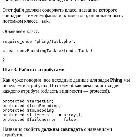
Этот файл должен содержать класс, название которого
совпадает с именем файла и, кроме того, он должен быть
потомком класса
.
Task
Объявляем класс.
require_once 'phing/Task.php';

class convEncodingTask extends Task {

}
Шаг 3. Работа с атрибутами
.
Как я уже говорил, все исходные данные для задач
Phing
мы
передаем в атрибутах. Поэтому объявляем свойства для
каждого атрибута (область видимости — protected).
protected $targetDir;

protected $fromEncoding;

protected $toEncoding;

protected $filesets    = array();

protected $failonerror = false;
Названия свойств
должны совпадать
с названиями
атрибутов.