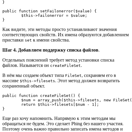
}

public function setFailonerror($value) {

	$this->failonerror = $value;

}
Как видите, эти методы просто устанавливают значения
соответствующих свойств. Их имена образуются добавлением
приставки
к имени свойства.
set
Шаг 4. Добавляем поддержку списка файлов
.
Отдельных пояснений требует метод установки списка
файлов. Называется он
.
createFileSet
В нём мы создаем объект типа
, сохраняем его в
FileSet
массиве
. Этот метод должен возвратить
$this->filesets
сохраненный объект.
public function createFileSet() {

	$num = array_push($this->filesets, new FileSet());

	return $this->filesets[$num - 1];

}
Еще раз хочу напомнить. Напрямую к этим методам мы
обращаться не будем. Это сделает Phing без нашего участия.
Поэтому очень важно правильно записать имена методов и