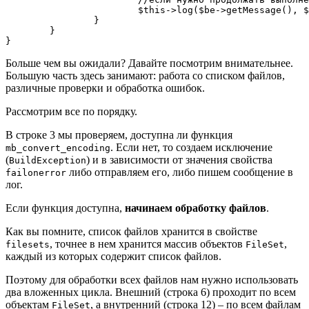
			$this->log($be->getMessage(), $this->quiet ? Project::MSG_VERBOSE : Project::MSG_WARN);

		}

	}

}
Больше чем вы ожидали? Давайте посмотрим внимательнее.
Большую часть здесь занимают: работа со списком файлов,
различные проверки и обработка ошибок.
Рассмотрим все по порядку.
В строке 3 мы проверяем, доступна ли функция
. Если нет, то создаем исключение
mb_convert_encoding
(
) и в зависимости от значения свойства
BuildException
либо отправляем его, либо пишем сообщение в
failonerror
лог.
Если функция доступна,
начинаем обработку файлов
.
Как вы помните, список файлов хранится в свойстве
, точнее в нем хранится массив объектов
,
filesets
FileSet
каждый из которых содержит список файлов.
Поэтому для обработки всех файлов нам нужно использовать
два вложенных цикла. Внешний (строка 6) проходит по всем
объектам
, а внутренний (строка 12) – по всем файлам
FileSet