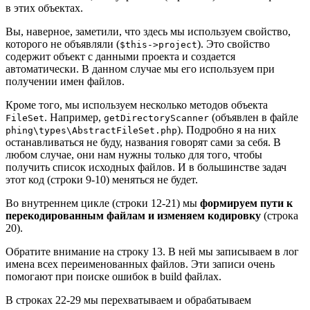
в этих объектах.
Вы, наверное, заметили, что здесь мы используем свойство,
которого не объявляли (
). Это свойство
$this->project
содержит объект с данными проекта и создается
автоматически. В данном случае мы его используем при
получении имен файлов.
Кроме того, мы используем несколько методов объекта
. Например,
(объявлен в файле
FileSet
getDirectoryScanner
). Подробно я на них
phing\types\AbstractFileSet.php
останавливаться не буду, названия говорят сами за себя. В
любом случае, они нам нужны только для того, чтобы
получить список исходных файлов. И в большинстве задач
этот код (строки 9-10) меняться не будет.
Во внутреннем цикле (строки 12-21) мы
формируем пути к
перекодированным файлам и изменяем кодировку
(строка
20).
Обратите внимание на строку 13. В ней мы записываем в лог
имена всех переименованных файлов. Эти записи очень
помогают при поиске ошибок в build файлах.
В строках 22-29 мы перехватываем и обрабатываем