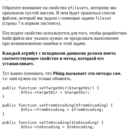
Обратите внимание на свойство
, которому мы
$filesets
присвоили пустой массив. В нем будет храниться список
файлов, который мы задали с помощью задачи
fileset
(строка 7 в первом листинге).
Последнее свойство используется для того, чтобы разработчик
build файла мог указать нужно ли продолжать выполнение
при возникновении ошибки в этой задаче.
Каждый атрибут с исходными данными должен иметь
соответствующее свойство и метод, который его
устанавливает.
Тут важно понимать, что
Phing вызывает эти методы сам
,
т.е. нам нужно их только объявить.
public function setTargetDir($targetDir) {

	$this->targetDir = $targetDir;

}

public function setFromEncoding($fromEncoding) {

	$this->fromEncoding = $fromEncoding;

}

public function setToEncoding($toEncoding) {

	$this->toEncoding = $toEncoding;
