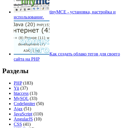
tinyMCE - установка, настройка и
использование.
Как создать облако тегов для своего
сайта на PHP
Разделы
PHP
(183)
Yii
(37)
htaccess
(13)
MySQL
(33)
CodeIgniter
(50)
Ajax
(51)
JavaScript
(110)
AngularJS
(10)
CSS
(41)