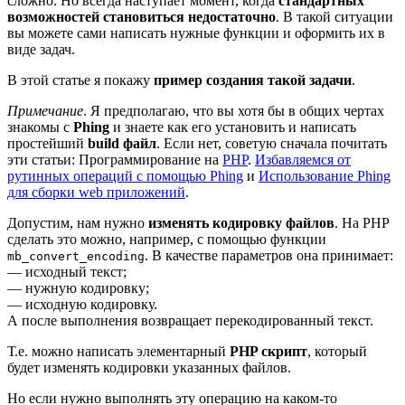
сложно. Но всегда наступает момент, когда
стандартных
возможностей становиться недостаточно
. В такой ситуации
вы можете сами написать нужные функции и оформить их в
виде задач.
В этой статье я покажу
пример создания такой задачи
.
Примечание
. Я предполагаю, что вы хотя бы в общих чертах
знакомы с
Phing
и знаете как его установить и написать
простейший
build файл
. Если нет, советую сначала почитать
эти статьи: Программирование на
PHP
.
Избавляемся от
рутинных операций с помощью Phing
и
Использование Phing
для сборки web приложений
.
Допустим, нам нужно
изменять кодировку файлов
. На PHP
сделать это можно, например, с помощью функции
. В качестве параметров она принимает:
mb_convert_encoding
— исходный текст;
— нужную кодировку;
— исходную кодировку.
А после выполнения возвращает перекодированный текст.
Т.е. можно написать элементарный
PHP скрипт
, который
будет изменять кодировки указанных файлов.
Но если нужно выполнять эту операцию на каком-то