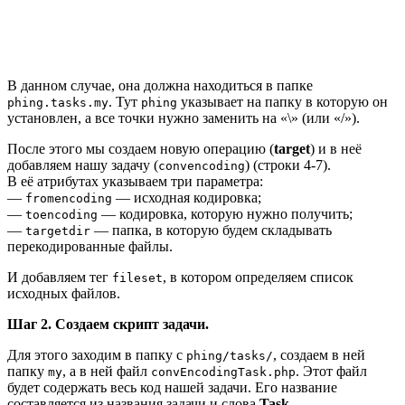
В данном случае, она должна находиться в папке
. Тут
указывает на папку в которую он
phing.tasks.my
phing
установлен, а все точки нужно заменить на «\» (или «/»).
После этого мы создаем новую операцию (
target
) и в неё
добавляем нашу задачу (
) (строки 4-7).
convencoding
В её атрибутах указываем три параметра:
—
— исходная кодировка;
fromencoding
—
— кодировка, которую нужно получить;
toencoding
—
— папка, в которую будем складывать
targetdir
перекодированные файлы.
И добавляем тег
, в котором определяем список
fileset
исходных файлов.
Шаг 2. Создаем скрипт задачи.
Для этого заходим в папку с
, создаем в ней
phing/tasks/
папку
, а в ней файл
. Этот файл
my
convEncodingTask.php
будет содержать весь код нашей задачи. Его название
составляется из названия задачи и слова
Task
.