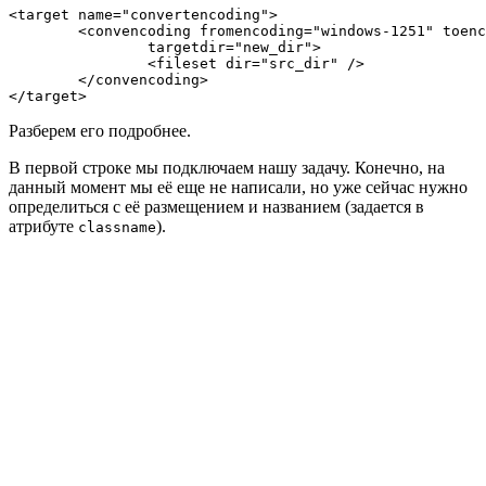
<target name="convertencoding">

	<convencoding fromencoding="windows-1251" toencoding="utf-8"

		targetdir="new_dir">

		<fileset dir="src_dir" />

	</convencoding>

</target>
Разберем его подробнее.
В первой строке мы подключаем нашу задачу. Конечно, на
данный момент мы её еще не написали, но уже сейчас нужно
определиться с её размещением и названием (задается в
атрибуте
).
classname