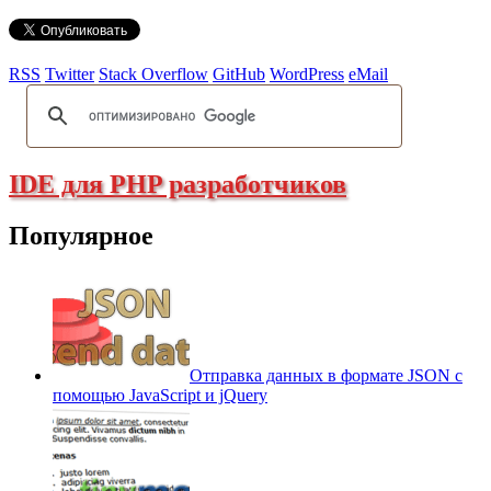
RSS
Twitter
Stack Overflow
GitHub
WordPress
eMail
IDE для PHP разработчиков
Популярное
Отправка данных в формате JSON с
помощью JavaScript и jQuery