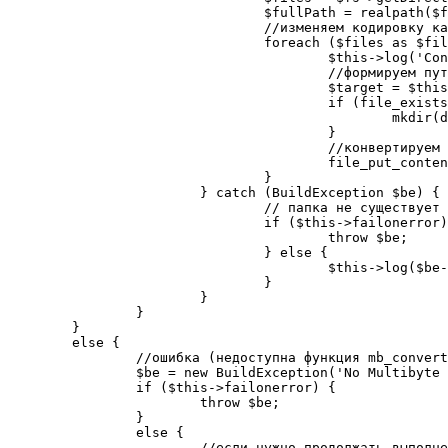
				$fullPath = realpath($fs->getDir($this->project));

				//изменяем кодировку каждого файла

				foreach ($files as $file) {

					$this->log('Converting file ' . $file);

					//формируем путь к конвертированному файлу

					$target = $this->targetDir . '/' . str_replace($fullPath, '', $file);

					if (file_exists(dirname($target)) == false) {

						mkdir(dirname($target), 0700, true);

					}

					//конвертируем файл

					file_put_contents($target, mb_convert_encoding(file_get_contents($fullPath . '/' . $file), $this->toEncoding, $this->fromEncoding));

				}

			} catch (BuildException $be) {

				// папка не существует или доступ к ней закрыт

				if ($this->failonerror) {

					throw $be;

				} else {

					$this->log($be->getMessage(), $this->quiet ? Project::MSG_VERBOSE : Project::MSG_WARN);

				}

			}

		}

	}

	else {

		//ошибка (недоступна функция mb_convert_encoding)

		$be = new BuildException('No Multibyte String support');

		if ($this->failonerror) {

			throw $be;

		}

		else {

			//если нужно продолжать выполнение build файла, несмотрая на ошибку, просто пишем в лог
