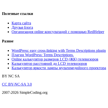
Полезные ссылки
Карта сайта
Друзья блога
Организация online консультаций с помощью RedHelper
Разное
WordPress: easy cross-linking with Terms Descriptions plugin
Плагин WordPress: Terms Descriptions.
Online калькулятор размеров LCD (ЖК) телевизоров
Калькулятор расстояний до LCD телевизоров
Калькулятор яркости лампы мультимедийного проектора
BY
NC
SA
CC BY-NC-SA 3.0
2007-2026 SimpleCoding.org