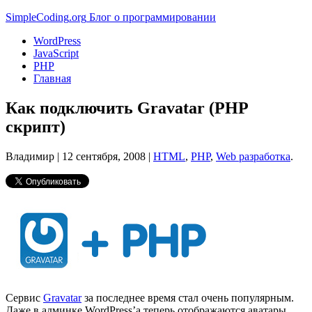
Simple
Coding
.org
Блог о программировании
WordPress
JavaScript
PHP
Главная
Как подключить Gravatar (PHP
скрипт)
Владимир |
12 сентября, 2008
|
HTML
,
PHP
,
Web разработка
.
Сервис
Gravatar
за последнее время стал очень популярным.
Даже в админке WordPress’а теперь отображаются аватары