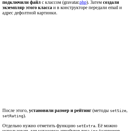
подключили файл
с классом (gravatar.
php
). Затем
создали
экземпляр этого класса
и в конструкторе передали email и
адрес дефолтной картинки.
После этого,
установили размер и рейтинг
(методы
,
setSize
).
setRating
Отдельно нужно отметить функцию
. Её можно
setExtra
использовать для установки атрибутов тега
(например,