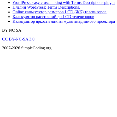
WordPress: easy cross-linking with Terms Descriptions plugin
Плагин WordPress: Terms Descriptions.
Online калькулятор размеров LCD (ЖК) телевизоров
Калькулятор расстояний до LCD телевизоров
Калькулятор яркости лампы мультимедийного проектора
BY
NC
SA
CC BY-NC-SA 3.0
2007-2026 SimpleCoding.org