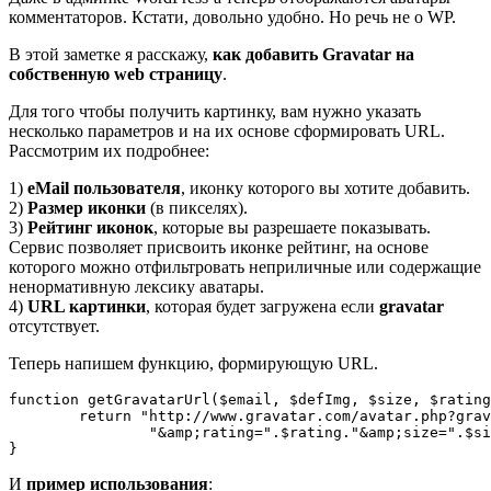
комментаторов. Кстати, довольно удобно. Но речь не о WP.
В этой заметке я расскажу,
как добавить Gravatar на
собственную web страницу
.
Для того чтобы получить картинку, вам нужно указать
несколько параметров и на их основе сформировать URL.
Рассмотрим их подробнее:
1)
eMail пользователя
, иконку которого вы хотите добавить.
2)
Размер иконки
(в пикселях).
3)
Рейтинг иконок
, которые вы разрешаете показывать.
Сервис позволяет присвоить иконке рейтинг, на основе
которого можно отфильтровать неприличные или содержащие
ненормативную лексику аватары.
4)
URL картинки
, которая будет загружена если
gravatar
отсутствует.
Теперь напишем функцию, формирующую URL.
function getGravatarUrl($email, $defImg, $size, $rating
	return "http://www.gravatar.com/avatar.php?gravatar_id=".md5($email).

		"&amp;rating=".$rating."&amp;size=".$size."&amp;default=".urlencode($defImg);

}
И
пример использования
: