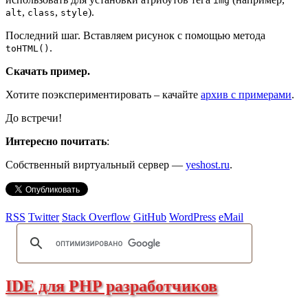
img
,
,
).
alt
class
style
Последний шаг. Вставляем рисунок с помощью метода
.
toHTML()
Скачать пример.
Хотите поэкспериментировать – качайте
архив с примерами
.
До встречи!
Интересно почитать
:
Собственный виртуальный сервер —
yeshost.ru
.
RSS
Twitter
Stack Overflow
GitHub
WordPress
eMail
IDE для PHP разработчиков