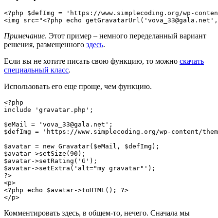
<?php $defImg = 'https://www.simplecoding.org/wp-conten
<img src="<?php echo getGravatarUrl('vova_33@gala.net',
Примечание
. Этот пример – немного переделанный вариант
решения, размещенного
здесь
.
Если вы не хотите писать свою функцию, то можно
скачать
специальный класс
.
Использовать его еще проще, чем функцию.
<?php

include 'gravatar.php';

$eMail = 'vova_33@gala.net';

$defImg = 'https://www.simplecoding.org/wp-content/them
$avatar = new Gravatar($eMail, $defImg);

$avatar->setSize(90);

$avatar->setRating('G');

$avatar->setExtra('alt="my gravatar"');

?>

<p>

<?php echo $avatar->toHTML(); ?>

</p>
Комментировать здесь, в общем-то, нечего. Сначала мы