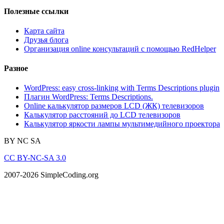
Полезные ссылки
Карта сайта
Друзья блога
Организация online консультаций с помощью RedHelper
Разное
WordPress: easy cross-linking with Terms Descriptions plugin
Плагин WordPress: Terms Descriptions.
Online калькулятор размеров LCD (ЖК) телевизоров
Калькулятор расстояний до LCD телевизоров
Калькулятор яркости лампы мультимедийного проектора
BY
NC
SA
CC BY-NC-SA 3.0
2007-2026 SimpleCoding.org