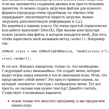
если вы занимаетесь созданием движка или просто большим
проектом, то можно создать загрузчик файлов для нужного
формата (процедура очень трудоёмкая, но обычно себя
оправдывает: увеличивается скорость загрузки, можно
загружать дополнительную информацию и т.д.).
Но вернёмся к нашему классу. Он очень простой (практически
всю работу выполняет DirectX). При вызове конструктора
нужно указать имя файла, в котором находится mesh. Для того,
чтобы нарисовать mesh вызываем метод
. Например
render()
так:
XZMesh cross = new XZMesh(pD3DDevice, "modelscross.x");

...

cross.render();
И это все. Никаких наворотов, только то, что необходимо.
Следующий класс
. Он создаёт меню, которое
NewGameMenu
видит игрок перед началом и после окончания игры. Итак, что
представляет собой меню? Это просто прямоугольник, на
который «натянута» текстура с изображение меню. Тут все
просто, но сколько нам нужно текстур? Давайте считать.
Существует 4 возможных варианта:
игрок только что запустил программу, и мы предлагаем
начать игру;