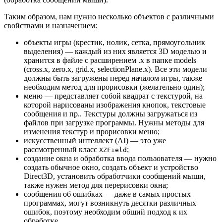
Таким образом, нам нужно несколько объектов с различными
свойствами и назначением:
объекты игры (крестик, нолик, сетка, прямоугольник
выделения) — каждый из них является 3D моделью и
хранится в файле с расширением .х в папке models
(cross.x, zero.x, grid.x, selectionPlane.x). Все эти модели
должны быть загружены перед началом игры, также
необходим метод для прорисовки (желательно один);
меню — представляет собой квадрат с текстурой, на
которой нарисованы изображения кнопок, текстовые
сообщения и пр.. Текстуры должны загружаться из
файлов при загрузке программы. Нужны методы для
изменения текстур и прорисовки меню;
искусственный интеллект (AI) — это уже
рассмотренный класс
;
XZField
создание окна и обработка ввода пользователя — нужно
создать обычное окно, создать объект и устройство
Direct3D, установить обработчики сообщений мыши,
также нужен метод для перерисовки окна;
сообщения об ошибках — даже в самых простых
программах, могут возникнуть десятки различных
ошибок, поэтому необходим общий подход к их
обработке.