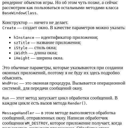
рендеринг объектов игры. Но об этом чуть позже, а сейчас
рассмотрим как пользоваться остальными методами класса
.
BaseWindowClass
Конструктор — ничего не делает.
— создает окно. В качестве параметров можно указать:
Create
— идентификатор приложения;
hInstance
— название приложения;
szTitle
— стиль окна;
iStyle
— длина окна;
iWidth
— ширина окна.
iHeight
Это обычные параметры, которые указываются при создании
оконных приложений, поэтому я не буду их здесь подробно
объяснять.
— это оконная процедура. Вызывается операционной
WndProc
системой, для передачи сообщений окну.
— этот метод запускает цикл обработки сообщений. В
Run
каждом цикле есть вызов метода
.
Render()
— в этом методе выполняется обработка
MessageHandler
сообщений, отправленных окну. Написан обработчик
сообщения
, которое приложение получает, когда
WM_DESTROY