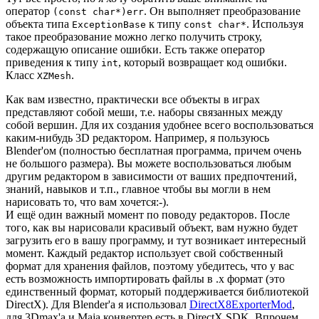
оператор
. Он выполняет преобразование
(const char*)err
объекта типа
к типу
. Используя
ExceptionBase
const char*
такое преобразование можно легко получить строку,
содержащую описание ошибки. Есть также оператор
приведения к типу
, который возвращает код ошибки.
int
Класс
.
XZMesh
Как вам известно, практически все объекты в играх
представляют собой меши, т.е. наборы связанных между
собой вершин. Для их создания удобнее всего воспользоваться
каким-нибудь 3D редактором. Например, я пользуюсь
Blender'ом (полностью бесплатная программа, причем очень
не большого размера). Вы можете воспользоваться любым
другим редактором в зависимости от ваших предпочтений,
знаний, навыков и т.п., главное чтобы вы могли в нем
нарисовать то, что вам хочется:-).
И ещё один важный момент по поводу редакторов. После
того, как вы нарисовали красивый объект, вам нужно будет
загрузить его в вашу программу, и тут возникает интересный
момент. Каждый редактор использует свой собственный
формат для хранения файлов, поэтому убедитесь, что у вас
есть возможность импортировать файлы в .х формат (это
единственный формат, который поддерживается библиотекой
DirectX). Для Blender'а я использовал
DirectX8ExporterMod
,
для 3Dmax'a и Maja конвертер есть в DirectX SDK. Впрочем,