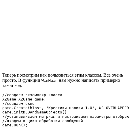
Теперь посмотрим как пользоваться этим классом. Все очень
просто. В функции
нам нужно написать примерно
WinMain
такой код:
//создаем экземпляр класса

XZGame XZGame game;

//создаем окно

game.Create(hInst, "Крестики-нолики 1.0", WS_OVERLAPPED
game.initD3DAndGameObjects();

//устанавливаем матрицы и настраиваем параметры отображ
//входим в цикл обработки сообщений

game.Run();