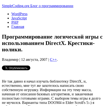
Simple
Coding
.org
Блог о программировании
WordPress
JavaScript
PHP
Главная
Программирование логической игры с
использованием DirectX. Крестики-
нолики.
Владимир |
12 августа, 2007
|
C++
.
Не так давно я начал изучать библиотеку DirectX, и,
естественно, мне тут же захотелось написать свою
собственную игрушку. Информации на эту тему масса,
начиная от описания базовых алгоритмов, и заканчивая
полностью готовыми играми. С выбором темы игры я долго
не мучился. Варианты типа DOOM4 и Elder Scroll's 5:-) я