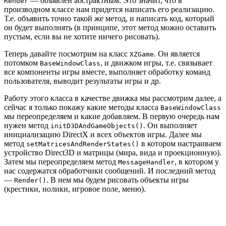
— объявлен абстрактным. Это значит, что в
Render
производном классе нам придется написать его реализацию.
Т.е. объявить точно такой же метод, и написать код, который
он будет выполнять (в принципе, этот метод можно оставить
пустым, если вы не хотите ничего рисовать).
Теперь давайте посмотрим на класс
. Он является
XZGame
потомком
, и движком игры, т.е. связывает
BaseWindowClass
все компоненты игры вместе, выполняет обработку команд
пользователя, выводит результаты игры и др.
Работу этого класса в качестве движка мы рассмотрим далее, а
сейчас я только покажу какие методы класса
BaseWindowClass
мы переопределяем и какие добавляем. В первую очередь нам
нужен метод
. Он выполняет
initD3DAndGameObjects()
инициализацию DirectX и всех объектов игры. Далее мы
метод
в котором настраиваем
setMatricesAndRenderStates()
устройство Direct3D и матрицы (мира, вида и проекционную).
Затем мы переопределяем метод
, в котором у
MessageHandler
нас содержатся обработчики сообщений. И последний метод
—
. В нем мы будем рисовать объекты игры
Render()
(крестики, нолики, игровое поле, меню).