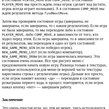
PLAYER_MOVE
COMP_MOVE
мы просто ждем, пока игрок сделает ход (кстати,
PLAYER_MOVE
игрок всегда играет ноликами). А в состоянии
мы
COMP_MOVE
ждем результатов метода
.
findNextMove
Затем мы проверяем состояние игры (завершена, не
завершена, если завершена, то с каким результатом). Если игра
не была завершена, то мы переходим либо в состояние
, либо
, в зависимости от того, кто
PLAYER_MOVE
COMP_MOVE
ходил перед этим. Если игра завершена, то в зависимости от
ее результатов, мы переходим в одно из трех состояний:
(если победил игрок),
NEW_GAME_MENU_WIN
(если победил компьютер),
NEW_GAME_MENU_LOST
(если игра закончилась вничью). Эти
NEW_GAME_MENU_DRAW
состояния очень похожи. Все три рисуют меню с
предложением начать новую игру. Разница только в текстурах,
которые используются для меню (в верхней части текстуры
нарисована строка с результатами игры). Дальше все просто,
если игрок нажмет кнопку «да» — переходим в состояние
розыгрыша первого хода, и процесс повторяется, если игрок
нажал кнопку «нет» — завершаем работу.
Заключение
Это очень простая игра, но, тем не менее, здесь используются