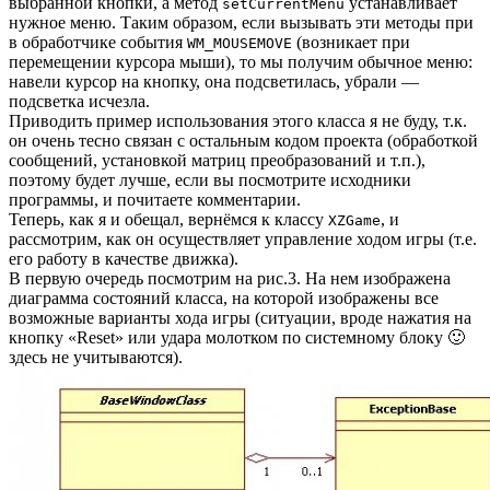
выбранной кнопки, а метод
устанавливает
setCurrentMenu
нужное меню. Таким образом, если вызывать эти методы при
в обработчике события
(возникает при
WM_MOUSEMOVE
перемещении курсора мыши), то мы получим обычное меню:
навели курсор на кнопку, она подсветилась, убрали —
подсветка исчезла.
Приводить пример использования этого класса я не буду, т.к.
он очень тесно связан с остальным кодом проекта (обработкой
сообщений, установкой матриц преобразований и т.п.),
поэтому будет лучше, если вы посмотрите исходники
программы, и почитаете комментарии.
Теперь, как я и обещал, вернёмся к классу
, и
XZGame
рассмотрим, как он осуществляет управление ходом игры (т.е.
его работу в качестве движка).
В первую очередь посмотрим на рис.3. На нем изображена
диаграмма состояний класса, на которой изображены все
возможные варианты хода игры (ситуации, вроде нажатия на
кнопку «Reset» или удара молотком по системному блоку 🙂
здесь не учитываются).