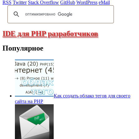
RSS
Twitter
Stack Overflow
GitHub
WordPress
eMail
IDE для PHP разработчиков
Популярное
Как создать облако тегов для своего
сайта на PHP