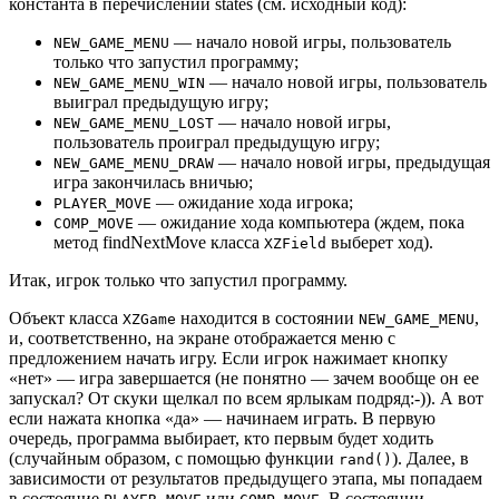
константа в перечислении states (см. исходный код):
— начало новой игры, пользователь
NEW_GAME_MENU
только что запустил программу;
— начало новой игры, пользователь
NEW_GAME_MENU_WIN
выиграл предыдущую игру;
— начало новой игры,
NEW_GAME_MENU_LOST
пользователь проиграл предыдущую игру;
— начало новой игры, предыдущая
NEW_GAME_MENU_DRAW
игра закончилась вничью;
— ожидание хода игрока;
PLAYER_MOVE
— ожидание хода компьютера (ждем, пока
COMP_MOVE
метод findNextMove класса
выберет ход).
XZField
Итак, игрок только что запустил программу.
Объект класса
находится в состоянии
,
XZGame
NEW_GAME_MENU
и, соответственно, на экране отображается меню с
предложением начать игру. Если игрок нажимает кнопку
«нет» — игра завершается (не понятно — зачем вообще он ее
запускал? От скуки щелкал по всем ярлыкам подряд:-)). А вот
если нажата кнопка «да» — начинаем играть. В первую
очередь, программа выбирает, кто первым будет ходить
(случайным образом, с помощью функции
). Далее, в
rand()
зависимости от результатов предыдущего этапа, мы попадаем
в состояние
или
. В состоянии