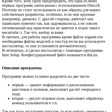
Кроме того, хочу сразу предупредить, это одна из моих
первых программ, написанная с использованием DirectX.
Поэтому не стоит использовать ее как образец для ваших
собственных разработок, особенно, если они крупные
(например, движок). С другой стороны, работает она
правильно (именно так, как задумывалось), а не совсем
оптимальный код практически не заметен в играх такого
масштаба:-). Так что, выбор за вами.
В-третьих, для работы программы кроме файла xzgame.exe
необходимы файлы моделей и текстур (если вы используете
инсталлятор, то они установятся автоматически).
В-четвертых, я сделал инсталлятор с помощью программы
Inno Setup. Конфигурационный файл называется dist.iss.
Описание программы
Программу можно условно разделить на две части:
первая — хранит информацию о расположении
крестиков и ноликов, выполняет расчёт очередного
хода;
вторая — рисует игровое поле, выполняет обработку
команд пользователя и т.п.
Так как игра достаточно простая, то всю работу, связанную с