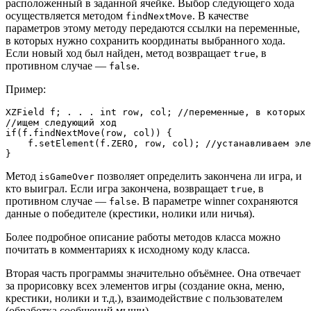
расположенный в заданной ячейке. Выбор следующего хода
осуществляется методом
. В качестве
findNextMove
параметров этому методу передаются ссылки на переменные,
в которых нужно сохранить координаты выбранного хода.
Если новый ход был найден, метод возвращает
, в
true
противном случае —
.
false
Пример:
XZField f; . . . int row, col; //переменные, в которых 
//ищем следующий ход

if(f.findNextMove(row, col)) {

    f.setElement(f.ZERO, row, col); //устанавливаем эле
}
Метод
позволяет определить закончена ли игра, и
isGameOver
кто выиграл. Если игра закончена, возвращает
, в
true
противном случае —
. В параметре winner сохраняются
false
данные о победителе (крестики, нолики или ничья).
Более подробное описание работы методов класса можно
почитать в комментариях к исходному коду класса.
Вторая часть программы значительно объёмнее. Она отвечает
за прорисовку всех элементов игры (создание окна, меню,
крестики, нолики и т.д.), взаимодействие с пользователем
(обработка сообщений мыши).