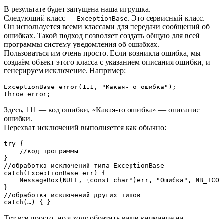
В результате будет запущена наша игрушка.
Следующий класс —
. Это сервисный класс.
ExceptionBase
Он используется всеми классами для передачи сообщений об
ошибках. Такой подход позволяет создать общую для всей
программы систему уведомления об ошибках.
Пользоваться им очень просто. Если возникла ошибка, мы
создаём объект этого класса с указанием описания ошибки, и
генерируем исключение. Например:
ExceptionBase error(111, "Какая-то ошибка");

throw error;
Здесь, 111 — код ошибки, «Какая-то ошибка» — описание
ошибки.
Перехват исключений выполняется как обычно:
try {

    //код программы

}

//обработка исключений типа ExceptionBase

catch(ExceptionBase err) {

    MessageBox(NULL, (const char*)err, "Ошибка", MB_ICO
}

//обработка исключений других типов

catch(…) { }
Тут все просто, но я хочу обратить ваше внимание на