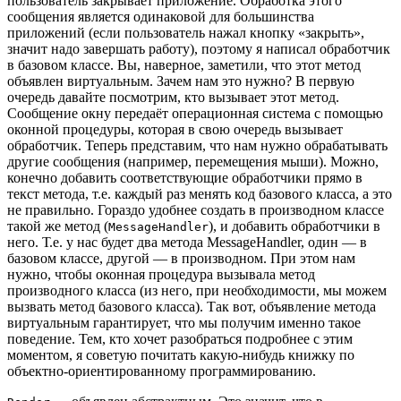
пользователь закрывает приложение. Обработка этого
сообщения является одинаковой для большинства
приложений (если пользователь нажал кнопку «закрыть»,
значит надо завершать работу), поэтому я написал обработчик
в базовом классе. Вы, наверное, заметили, что этот метод
объявлен виртуальным. Зачем нам это нужно? В первую
очередь давайте посмотрим, кто вызывает этот метод.
Сообщение окну передаёт операционная система с помощью
оконной процедуры, которая в свою очередь вызывает
обработчик. Теперь представим, что нам нужно обрабатывать
другие сообщения (например, перемещения мыши). Можно,
конечно добавить соответствующие обработчики прямо в
текст метода, т.е. каждый раз менять код базового класса, а это
не правильно. Гораздо удобнее создать в производном классе
такой же метод (
), и добавить обработчики в
MessageHandler
него. Т.е. у нас будет два метода MessageHandler, один — в
базовом классе, другой — в производном. При этом нам
нужно, чтобы оконная процедура вызывала метод
производного класса (из него, при необходимости, мы можем
вызвать метод базового класса). Так вот, объявление метода
виртуальным гарантирует, что мы получим именно такое
поведение. Тем, кто хочет разобраться подробнее с этим
моментом, я советую почитать какую-нибудь книжку по
объектно-ориентированному программированию.