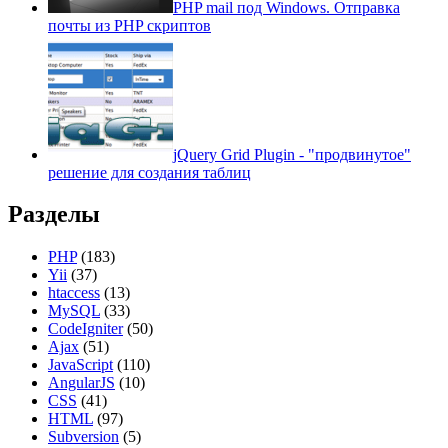
PHP mail под Windows. Отправка
почты из PHP скриптов
jQuery Grid Plugin - "продвинутое"
решение для создания таблиц
Разделы
PHP
(183)
Yii
(37)
htaccess
(13)
MySQL
(33)
CodeIgniter
(50)
Ajax
(51)
JavaScript
(110)
AngularJS
(10)
CSS
(41)
HTML
(97)
Subversion
(5)