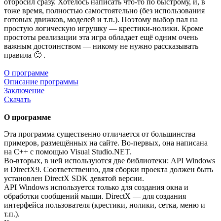
отбросил сразу. Хотелось написать что-то по быстрому, и, в
тоже время, полностью самостоятельно (без использования
готовых движков, моделей и т.п.). Поэтому выбор пал на
простую логическую игрушку — крестики-нолики. Кроме
простоты реализации эта игра обладает ещё одним очень
важным достоинством — никому не нужно рассказывать
правила 🙂 .
О программе
Описание программы
Заключение
Скачать
О программе
Эта программа существенно отличается от большинства
примеров, размещённых на сайте. Во-первых, она написана
на С++ с помощью Visual Studio.NET.
Во-вторых, в ней используются две библиотеки: API Windows
и DirectX9. Соответственно, для сборки проекта должен быть
установлен DirectX SDK девятой версии.
API Windows используется только для создания окна и
обработки сообщений мыши. DirectX — для создания
интерфейса пользователя (крестики, нолики, сетка, меню и
т.п.).