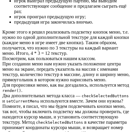
игрок выиграл предыдущую партию, мы выводим
соответствующее сообщение и предлагаем сыграть ещё
раз;
игрок проиграл предыдущую игру;
предыдущая игра закончилась вничью.
Кроме этого я решил реализовать подсветку кнопок меню, т.е.
нужно по одной дополнительной текстуре для каждой кнопки
(каждое меню в игре имеет две кнопки). Таким образом,
получается, что нужно по 3 текстуры на каждый вариант
меню. Итого, 4 * 3 = 12 текстур.
Посмотрим, как пользоваться нашим классом.
При создании меню нам нужно указать положение центра
меню на экране, передать указатель на массив с именами
текстур, количество текстур в массиве, длину и ширину меню,
прямоугольник в котором нужно нарисовать меню.
Для прорисовки меню, как вы догадались, используется метод
.
render()
Два дополнительных метода класса —
checkSelectedButtons
и
используются вместе. Зачем они нужны?
setCurrentMenu
Помните, я писал, что мы будем подсвечивать кнопки меню,
так вот, чтобы включить подсветку мы должны проверить, где
находится курсор мыши, и установить соответствующую
текстуру. Метод
в качестве параметра
checkSelectedButtons
принимает координаты курсора мыши, и возвращает номер