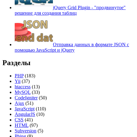
jQuery Grid Plugin - "продвинутое"
решение для создания таблиц
Отправка данных в формате JSON с
помощью JavaScript и jQuery
Разделы
PHP
(183)
Yii
(37)
htaccess
(13)
MySQL
(33)
CodeIgniter
(50)
Ajax
(51)
JavaScript
(110)
AngularJS
(10)
CSS
(41)
HTML
(97)
Subversion
(5)
Phing
(8)