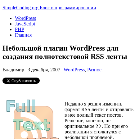
Simple
Coding
.org
Блог о программировании
WordPress
JavaScript
PHP
Главная
Небольшой плагин WordPress для
создания полнотекстовой RSS ленты
Владимир |
3 декабря, 2007
|
WordPress
,
Разное
.
Недавно я решил изменить
формат RSS ленты и отправлять
в нее полный текст постов.
Решение, конечно, не
оригинальное 🙂 . Но при его
реализации я столкнулся с
небольшой проблемой.