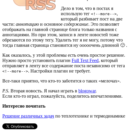
Дело в том, что в постах я
использую тег
,
<!--more-->
который разбивает пост на две
части:
аннотацию
и основное
содержание
. Это позволяет
отображать на главной странице блога только названия с
аннотациями. Но при этом, записи в ленте новостей тоже
обрезаются по этому тегу. Удалить тег я не могу, потому что
тогда главная страница становится ну ооооочень длинной 🙂 .
Как оказалось, у этой проблемы есть очень простое решение.
Нужно просто установить плагин
Full Text Feed
, который
отправляет в ленту все содержание поста независимо от тега
. Настройки плагин не требует.
<!--more-->
Все-таки приятно, что кто-то заботится о таких «мелочах».
P.S.
Вторая новость. Я начал играть в
blogowar
.
Если кто-то играл, пожалуйста, поделитесь впечатлениями.
Интересно почитать
Решение различных задач
по теплотехнике и термодинамике