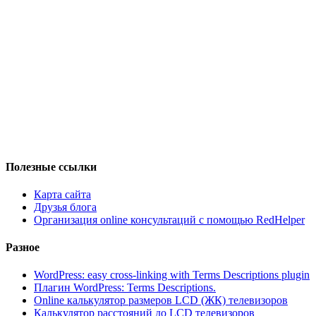
Полезные ссылки
Карта сайта
Друзья блога
Организация online консультаций с помощью RedHelper
Разное
WordPress: easy cross-linking with Terms Descriptions plugin
Плагин WordPress: Terms Descriptions.
Online калькулятор размеров LCD (ЖК) телевизоров
Калькулятор расстояний до LCD телевизоров