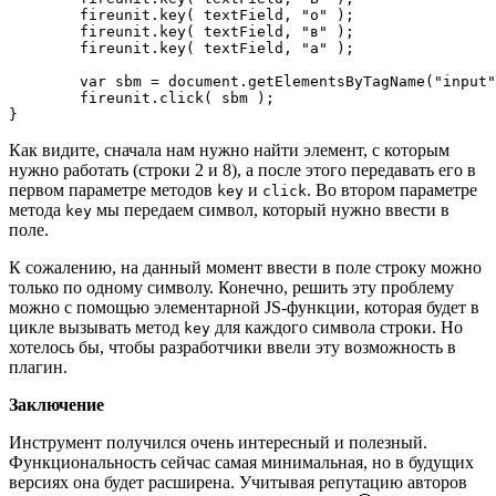
	fireunit.key( textField, "о" );

	fireunit.key( textField, "в" );

	fireunit.key( textField, "а" );

	var sbm = document.getElementsByTagName("input")[1];

	fireunit.click( sbm );

}
Как видите, сначала нам нужно найти элемент, с которым
нужно работать (строки 2 и 8), а после этого передавать его в
первом параметре методов
и
. Во втором параметре
key
click
метода
мы передаем символ, который нужно ввести в
key
поле.
К сожалению, на данный момент ввести в поле строку можно
только по одному символу. Конечно, решить эту проблему
можно с помощью элементарной JS-функции, которая будет в
цикле вызывать метод
для каждого символа строки. Но
key
хотелось бы, чтобы разработчики ввели эту возможность в
плагин.
Заключение
Инструмент получился очень интересный и полезный.
Функциональность сейчас самая минимальная, но в будущих
версиях она будет расширена. Учитывая репутацию авторов