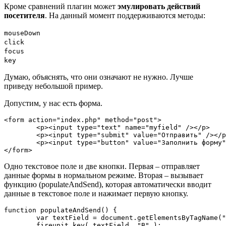
Кроме сравнений плагин может
эмулировать действий
посетителя
. На данный момент поддерживаются методы:
mouseDown
click
focus
key
Думаю, объяснять, что они означают не нужно. Лучше
приведу небольшой пример.
Допустим, у нас есть форма.
<form action="index.php" method="post">

	<p><input type="text" name="myfield" /></p>

	<p><input type="submit" value="Отправить" /></p>

	<p><input type="button" value="Заполнить форму" onclick="populateAndSend()" /></p>

</form>
Одно текстовое поле и две кнопки. Первая – отправляет
данные формы в нормальном режиме. Вторая – вызывает
функцию (populateAndSend), которая автоматически вводит
данные в текстовое поле и нажимает первую кнопку.
function populateAndSend() {

	var textField = document.getElementsByTagName("input")[0];

	fireunit.key( textField, "В" );
