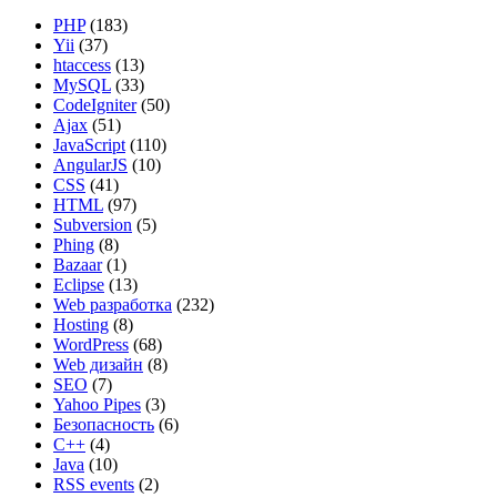
PHP
(183)
Yii
(37)
htaccess
(13)
MySQL
(33)
CodeIgniter
(50)
Ajax
(51)
JavaScript
(110)
AngularJS
(10)
CSS
(41)
HTML
(97)
Subversion
(5)
Phing
(8)
Bazaar
(1)
Eclipse
(13)
Web разработка
(232)
Hosting
(8)
WordPress
(68)
Web дизайн
(8)
SEO
(7)
Yahoo Pipes
(3)
Безопасность
(6)
C++
(4)
Java
(10)
RSS events
(2)