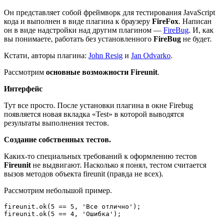
Он представляет собой фреймворк для тестирования JavaScript
кода и выполнен в виде плагина к браузеру
FireFox
. Написан
он в виде надстройки над другим плагином —
FireBug
. И, как
вы понимаете, работать без установленного
FireBug
не будет.
Кстати, авторы плагина:
John Resig
и
Jan Odvarko
.
Рассмотрим
основные возможности Fireunit
.
Интерфейс
Тут все просто. После установки плагина в окне Firebug
появляется новая вкладка «Test» в которой выводятся
результаты выполнения тестов.
Создание собственных тестов.
Каких-то специальных требований к оформлению тестов
Fireunit
не выдвигают. Насколько я понял, тестом считается
вызов методов объекта fireunit (правда не всех).
Рассмотрим небольшой пример.
fireunit.ok(5 == 5, 'Все отлично');

fireunit.ok(5 == 4, 'Ошибка');
