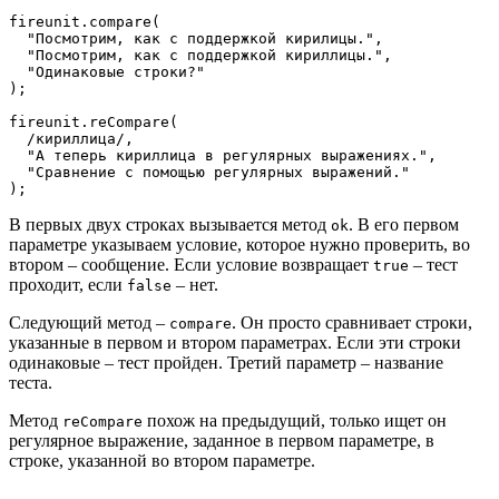
fireunit.compare(

  "Посмотрим, как с поддержкой кирилицы.",

  "Посмотрим, как с поддержкой кириллицы.",

  "Одинаковые строки?"

);

fireunit.reCompare(

  /кириллица/,

  "А теперь кириллица в регулярных выражениях.",

  "Сравнение с помощью регулярных выражений."

);
В первых двух строках вызывается метод
. В его первом
ok
параметре указываем условие, которое нужно проверить, во
втором – сообщение. Если условие возвращает
– тест
true
проходит, если
– нет.
false
Следующий метод –
. Он просто сравнивает строки,
compare
указанные в первом и втором параметрах. Если эти строки
одинаковые – тест пройден. Третий параметр – название
теста.
Метод
похож на предыдущий, только ищет он
reCompare
регулярное выражение, заданное в первом параметре, в
строке, указанной во втором параметре.