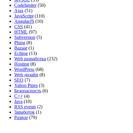
CodeIgniter
(50)
Ajax
(51)
JavaScript
(110)
AngularJS
(10)
CSS
(41)
HTML
(97)
Subversion
(5)
Phing
(8)
Bazaar
(1)
Eclipse
(13)
Web разработка
(232)
Hosting
(8)
WordPress
(68)
Web дизайн
(8)
SEO
(7)
Yahoo Pipes
(3)
Безопасность
(6)
C++
(4)
Java
(10)
RSS events
(2)
Заработок
(1)
Разное
(79)