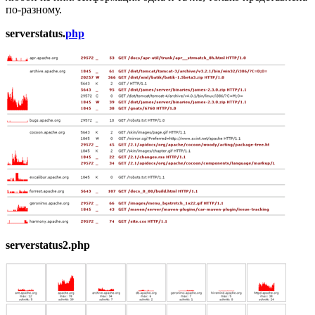
по-разному.
serverstatus.
php
serverstatus2.php