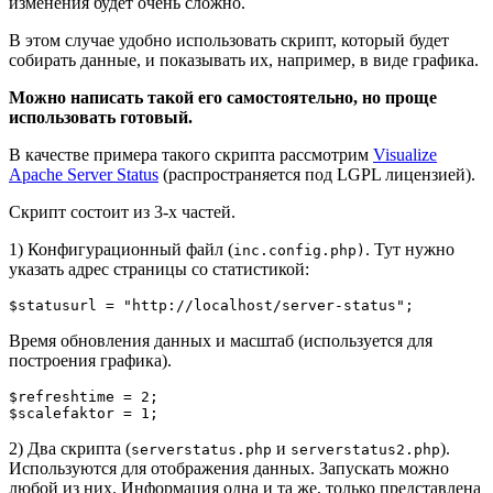
изменения будет очень сложно.
В этом случае удобно использовать скрипт, который будет
собирать данные, и показывать их, например, в виде графика.
Можно написать такой его самостоятельно, но проще
использовать готовый.
В качестве примера такого скрипта рассмотрим
Visualize
Apache Server Status
(распространяется под LGPL лицензией).
Скрипт состоит из 3-х частей.
1) Конфигурационный файл (
. Тут нужно
inc.config.php)
указать адрес страницы со статистикой:
$statusurl = "http://localhost/server-status";
Время обновления данных и масштаб (используется для
построения графика).
$refreshtime = 2;

$scalefaktor = 1;
2) Два скрипта (
и
).
serverstatus.php
serverstatus2.php
Используются для отображения данных. Запускать можно
любой из них. Информация одна и та же, только представлена