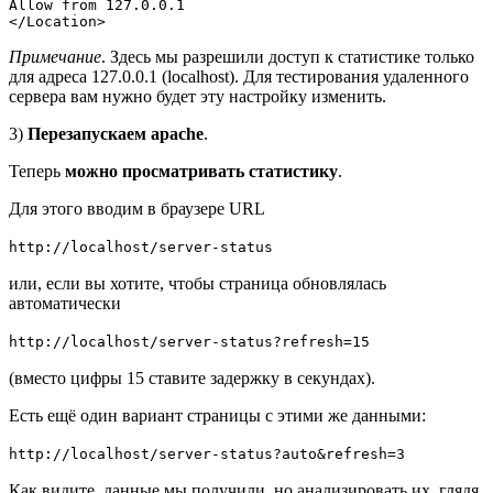
Allow from 127.0.0.1

</Location>
Примечание
. Здесь мы разрешили доступ к статистике только
для адреса 127.0.0.1 (localhost). Для тестирования удаленного
сервера вам нужно будет эту настройку изменить.
3)
Перезапускаем apache
.
Теперь
можно просматривать статистику
.
Для этого вводим в браузере URL
http://localhost/server-status
или, если вы хотите, чтобы страница обновлялась
автоматически
http://localhost/server-status?refresh=15
(вместо цифры 15 ставите задержку в секундах).
Есть ещё один вариант страницы с этими же данными:
http://localhost/server-status?auto&refresh=3
Как видите, данные мы получили, но анализировать их, глядя