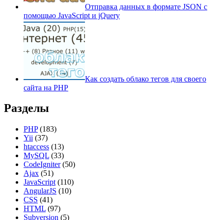
Отправка данных в формате JSON с
помощью JavaScript и jQuery
Как создать облако тегов для своего
сайта на PHP
Разделы
PHP
(183)
Yii
(37)
htaccess
(13)
MySQL
(33)
CodeIgniter
(50)
Ajax
(51)
JavaScript
(110)
AngularJS
(10)
CSS
(41)
HTML
(97)
Subversion
(5)