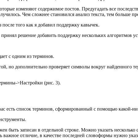
оторые изменяют содержимое постов. Предугадать все последств
олучилось. Чем сложнее становился анализ текста, тем больше пр
з после того как я добавил поддержку кавычек.
му принял решение добавить поддержку нескольких алгоритмов у
дает с одним из терминов.
стой, но дополнительно проверяет символы вокруг найденного те
рмины->Настройки (рис. 3).
у вас есть список терминов, сформированный с помощью какой-н
Инструменты.
н быть записан в отдельной строке. Можно указать несколько 
есть важное отличие, в качестве последней словоформы нужно у