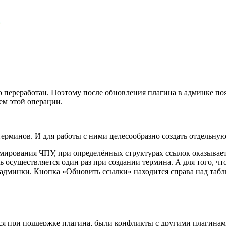
 переработан. Поэтому после обновления плагина в админке по
м этой операции.
 терминов. И для работы с ними целесообразно создать отдельную
ормирования ЧПУ, при определённых структурах ссылок оказывае
 осуществляется один раз при создании термина. А для того, ч
дминки. Кнопка «Обновить ссылки» находится справа над таблиц
ся при поддержке плагина, были конфликты с другими плагинам