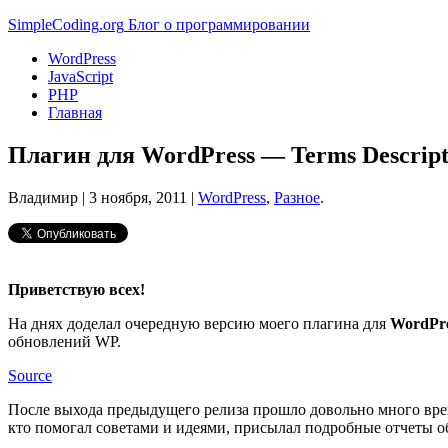
Simple
Coding
.org
Блог о программировании
WordPress
JavaScript
PHP
Главная
Плагин для WordPress — Terms Descripti
Владимир |
3 ноября, 2011
|
WordPress
,
Разное
.
Приветствую всех!
На днях доделал очередную версию моего плагина для
WordPr
обновлений WP.
Source
После выхода предыдущего релиза прошло довольно много врем
кто помогал советами и идеями, присылал подробные отчеты о