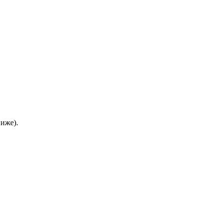
иже).