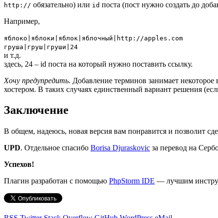
обязательно) или
поста (пост нужно создать до доба
http://
id
Например,
яблоко|яблоки|яблок|яблочный|http://apples.com
груша|груш|груши|24
и т.д.
здесь, 24 – id поста на который нужно поставить ссылку.
Хочу предупредить
. Добавление терминов занимает некоторое
хостером. В таких случаях единственный вариант решения (если
Заключение
В общем, надеюсь, новая версия вам понравится и позволит сд
UPD
. Отдельное спасибо
Borisa Djuraskovic
за перевод на Серб
Успехов!
Плагин разработан с помощью
PhpStorm IDE
— лучшим инструм
RSS
Twitter
Stack Overflow
GitHub
WordPress
eMail