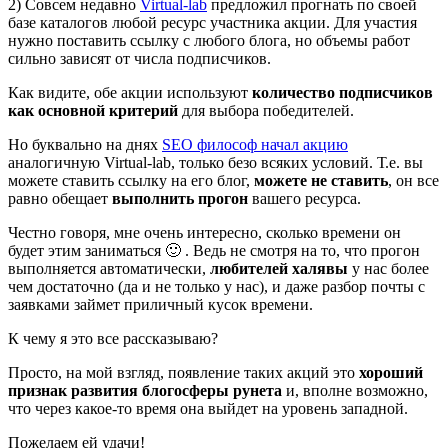
2) Совсем недавно
Virtual-lab
предложил прогнать по своей
базе каталогов любой ресурс участника акции. Для участия
нужно поставить ссылку с любого блога, но объемы работ
сильно зависят от числа подписчиков.
Как видите, обе акции используют
количество подписчиков
как основной критерий
для выбора победителей.
Но буквально на днях
SEO философ начал акцию
аналогичную Virtual-lab, только безо всяких условий. Т.е. вы
можете ставить ссылку на его блог,
можете не ставить
, он все
равно обещает
выполнить прогон
вашего ресурса.
Честно говоря, мне очень интересно, сколько времени он
будет этим заниматься 🙂 . Ведь не смотря на то, что прогон
выполняется автоматически,
любителей халявы
у нас более
чем достаточно (да и не только у нас), и даже разбор почты с
заявками займет приличный кусок времени.
К чему я это все рассказываю?
Просто, на мой взгляд, появление таких акций это
хороший
признак развития блогосферы рунета
и, вполне возможно,
что через какое-то время она выйдет на уровень западной.
Пожелаем ей удачи!