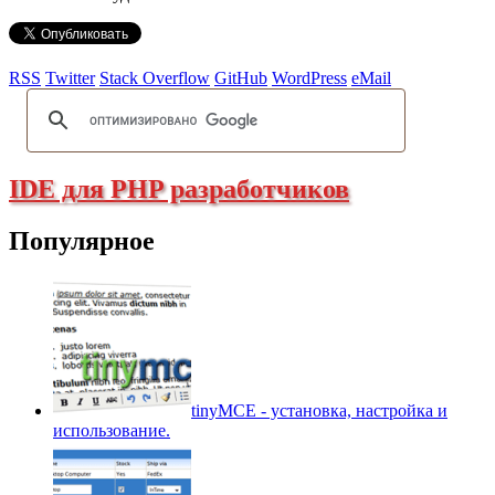
RSS
Twitter
Stack Overflow
GitHub
WordPress
eMail
IDE для PHP разработчиков
Популярное
tinyMCE - установка, настройка и
использование.