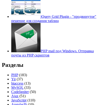
jQuery Grid Plugin - "продвинутое"
решение для создания таблиц
PHP mail под Windows. Отправка
почты из PHP скриптов
Разделы
PHP
(183)
Yii
(37)
htaccess
(13)
MySQL
(33)
CodeIgniter
(50)
Ajax
(51)
JavaScript
(110)
AngularJS
(10)