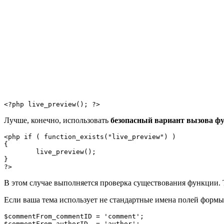
<?php live_preview(); ?>
Лучше, конечно, использовать
безопасный вариант вызова ф
<php if ( function_exists("live_preview") )

{

	live_preview();

}

?>
В этом случае выполняется проверка существования функции. Т.е
Если ваша тема использует не стандартные имена полей формы,
$commentFrom_commentID = 'comment';

$commentFrom_authorID  = 'author';
