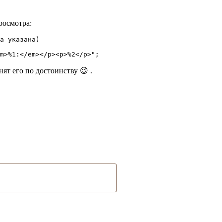
росмотра:
а указана)

m>%1:</em></p><p>%2</p>";
ят его по достоинству 😉 .