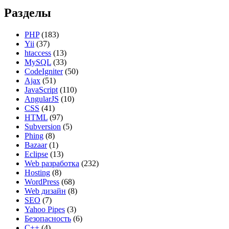
Разделы
PHP
(183)
Yii
(37)
htaccess
(13)
MySQL
(33)
CodeIgniter
(50)
Ajax
(51)
JavaScript
(110)
AngularJS
(10)
CSS
(41)
HTML
(97)
Subversion
(5)
Phing
(8)
Bazaar
(1)
Eclipse
(13)
Web разработка
(232)
Hosting
(8)
WordPress
(68)
Web дизайн
(8)
SEO
(7)
Yahoo Pipes
(3)
Безопасность
(6)
C++
(4)