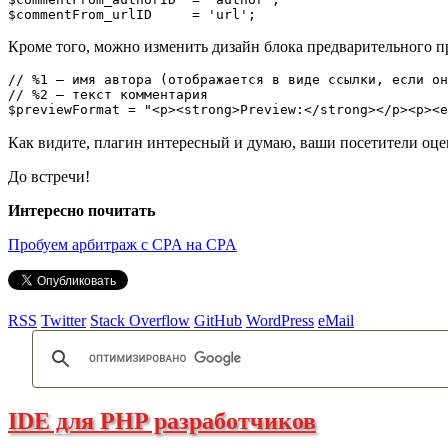
$commentFrom_urlID     = 'url';
Кроме того, можно изменить дизайн блока предварительного п
// %1 – имя автора (отображается в виде ссылки, если он
// %2 – текст комментария

$previewFormat = "<p><strong>Preview:</strong></p><p><e
Как видите, плагин интересный и думаю, ваши посетители оцен
До встречи!
Интересно почитать
Пробуем арбитраж с CPA на CPA
RSS
Twitter
Stack Overflow
GitHub
WordPress
eMail
IDE для PHP разработчиков