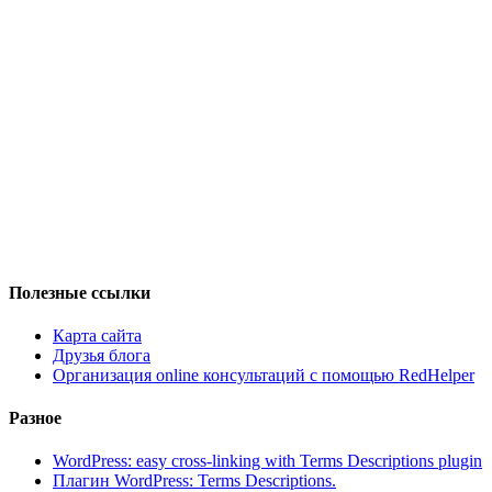
Полезные ссылки
Карта сайта
Друзья блога
Организация online консультаций с помощью RedHelper
Разное
WordPress: easy cross-linking with Terms Descriptions plugin
Плагин WordPress: Terms Descriptions.