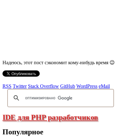
Надеюсь, этот пост сэкономит кому-нибудь время 😉
RSS
Twitter
Stack Overflow
GitHub
WordPress
eMail
IDE для PHP разработчиков
Популярное