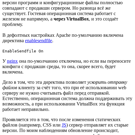
версии программ и конфигурационные файлы полностью
совпадают с продакшн сервером. Но разница всё же
существует. Гостевая операционная система работает с
железом не напрямую, а
через VirtualBox
, и это создаёт
проблему.
В дефолтных настройках Apache по-умолчанию включена
директива
enablesendfile
.
EnableSendfile On
У
nginx
она по-умолчанию отключена, но если вы переносите
конфиги с продакшн среды, то она, скорее всего, будет
включена.
Дело в том, что эта директива позволяет
ускорить отправку
файлов
клиенту за счёт того, что при её использовании web
серверу не нужно считывать файл перед отправкой.
Естественно, операционная система должна поддерживать эту
возможность, а при использовании VirtualBox эта функция
работает неправильно.
Проявляется это в том, что после изменения статических
файлов (например, CSS или
JS
) сервер отправляет их старые
версии. По моим наблюдениям обновление происходит,