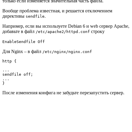
только если изменяется значительная часть файла.
Вообще проблема известная, и решается отключением
директивы
.
sendfile
Например, если вы используете Debian 6 и web сервер Apache,
добавьте в файл
строку
/etc/apache2/httpd.conf
EnableSendfile Off
Для Nginx – в файл
/etc/nginx/nginx.conf
http {

...

sendfile off;

...

}
После изменения конфига не забудьте перезапустить сервер.