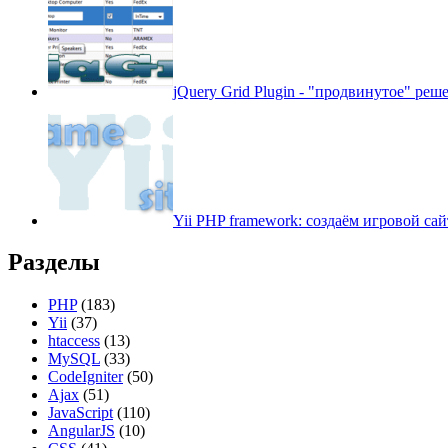
jQuery Grid Plugin - "продвинутое" реш
Yii PHP framework: создаём игровой сайт
Разделы
PHP
(183)
Yii
(37)
htaccess
(13)
MySQL
(33)
CodeIgniter
(50)
Ajax
(51)
JavaScript
(110)
AngularJS
(10)