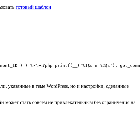
ьзовать
готовый шаблон
ment_ID ) ) ?>"><?php printf(__('%1$s в %2$s'), get_comm
ли, указанные в теме WordPress, но и настройки, сделанные
йн может стать совсем не привлекательным без ограничения на