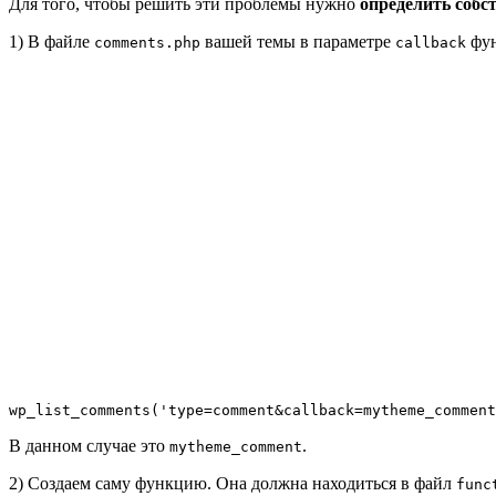
Для того, чтобы решить эти проблемы нужно
определить соб
1) В файле
вашей темы в параметре
фу
comments.php
callback
wp_list_comments('type=comment&callback=mytheme_comment
В данном случае это
.
mytheme_comment
2) Создаем саму функцию. Она должна находиться в файл
func