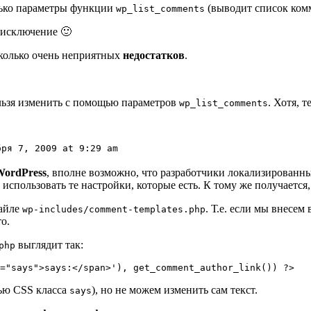
олько параметры функции
(выводит список ком
wp_list_comments
 исключение 🙂
колько очень неприятных
недостатков
.
ельзя изменить с помощью параметров
. Хотя, 
wp_list_comments
бря 7, 2009 at 9:29 am
WordPress
, вполне возможно, что разработчики локализированн
использовать те настройки, которые есть. К тому же получается,
файле
. Т.е. если мы внесем
wp-includes/comment-templates.php
о.
выглядит так:
php
="says">says:</span>'), get_comment_author_link()) ?>
ью CSS класса
), но не можем изменить сам текст.
says