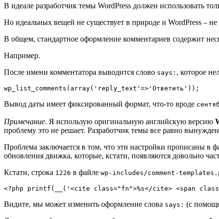
В идеале разработчик темы WordPress должен использовать т
Но идеальных вещей не существует в природе и WordPress – не
В общем, стандартное оформление комментариев содержит нес
Например.
После имени комментатора выводится слово
, которое н
says:
wp_list_comments(array('reply_text'=>'Ответить'));
Вывод даты имеет фиксированный формат, что-то вроде
сентя
Примечание
. Я использую оригинальную английскую версию
проблему это не решает. Разработчик темы все равно вынужден 
Проблема заключается в том, что эти настройки прописаны в 
обновления движка, которые, кстати, появляются довольно част
Кстати, строка
в файле
1226
wp-includes/comment-templates.
<?php printf(__('<cite class="fn">%s</cite> <span class
Видите, мы может изменить оформление слова
(с помощ
says: