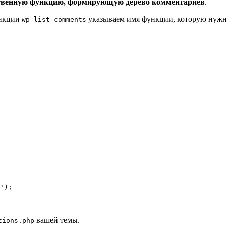
ственную функцию, формирующую дерево комментариев
.
нкции
указываем имя функции, которую нужно
wp_list_comments
');
вашей темы.
tions.php