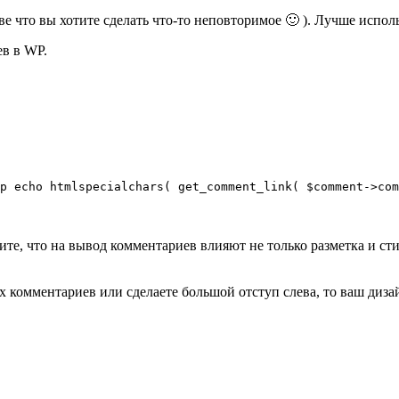
е что вы хотите сделать что-то неповторимое 🙂 ). Лучше испол
в в WP.
p echo htmlspecialchars( get_comment_link( $comment->com
ите, что на вывод комментариев влияют не только разметка и сти
 комментариев или сделаете большой отступ слева, то ваш диза