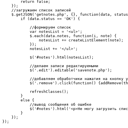
        return false;

    });

    //загружаем список записей

    $.getJSON('getnotes.php', {}, function(data, status
        if (data.status == 'OK') {

            //формируем список

            var notesList = '<ul>';

            $.each(data.notes, function(i, note) {

                notesList += createListElement(note);

            });

            notesList += '</ul>';

            $('#notes').html(notesList);

            //делаем записи редактируемыми

            $('.edit').editable('savenote.php');

            //добавляем обработчики нажатия на кнопку у
            $('.remove').click(function() {addRemove(th
            refreshClasses();

        }

        else {

            //вывод сообщения об ошибке

            $('#notes').html('<p>Не могу загрузить спис
        }

    });

});
