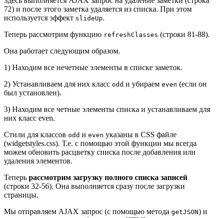
Здесь выполняется AJAX запрос на удаление заметки (строка
72) и после этого заметка удаляется из списка. При этом
используется эффект
.
slideUp
Теперь рассмотрим функцию
(строки 81-88).
refreshClasses
Она работает следующим образом.
1) Находим все нечетные элементы в списке заметок.
2) Устанавливаем для них класс
и убираем
(если он
odd
even
был установлен).
3) Находим все четные элементы списка и устанавливаем для
них класс even.
Стили для классов
и
указаны в CSS файле
odd
even
(widgetstyles.css). Т.е. с помощью этой функции мы всегда
можем обновить расцветку списка после добавления или
удаления элементов.
Теперь
рассмотрим загрузку полного списка записей
(строки 32-56). Она выполняется сразу после загрузки
страницы.
Мы отправляем AJAX запрос (с помощью метода
) и
getJSON