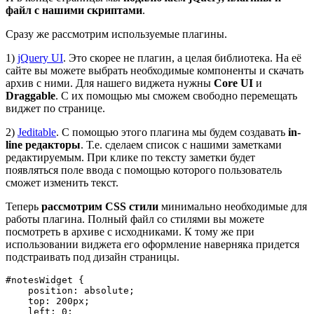
файл с нашими скриптами
.
Сразу же рассмотрим используемые плагины.
1)
jQuery UI
. Это скорее не плагин, а целая библиотека. На её
сайте вы можете выбрать необходимые компоненты и скачать
архив с ними. Для нашего виджета нужны
Core UI
и
Draggable
. С их помощью мы сможем свободно перемещать
виджет по странице.
2)
Jeditable
. С помощью этого плагина мы будем создавать
in-
line редакторы
. Т.е. сделаем список с нашими заметками
редактируемым. При клике по тексту заметки будет
появляться поле ввода с помощью которого пользователь
сможет изменить текст.
Теперь
рассмотрим CSS стили
минимально необходимые для
работы плагина. Полный файл со стилями вы можете
посмотреть в архиве с исходниками. К тому же при
использовании виджета его оформление наверняка придется
подстраивать под дизайн страницы.
#notesWidget {

    position: absolute;

    top: 200px;

    left: 0;
