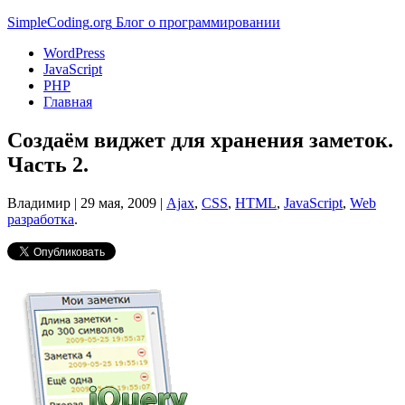
Simple
Coding
.org
Блог о программировании
WordPress
JavaScript
PHP
Главная
Создаём виджет для хранения заметок.
Часть 2.
Владимир |
29 мая, 2009
|
Ajax
,
CSS
,
HTML
,
JavaScript
,
Web
разработка
.