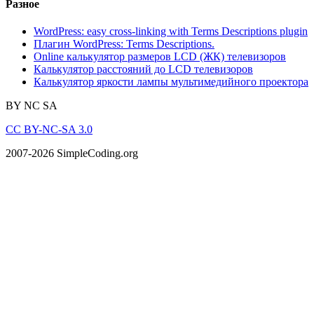
Разное
WordPress: easy cross-linking with Terms Descriptions plugin
Плагин WordPress: Terms Descriptions.
Online калькулятор размеров LCD (ЖК) телевизоров
Калькулятор расстояний до LCD телевизоров
Калькулятор яркости лампы мультимедийного проектора
BY
NC
SA
CC BY-NC-SA 3.0
2007-2026 SimpleCoding.org