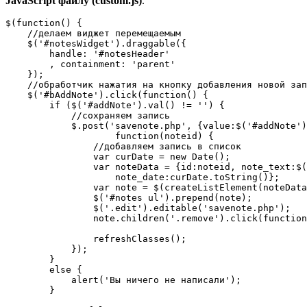
JavaScript файлу (custom.js)
.
$(function() {

    //делаем виджет перемещаемым

    $('#notesWidget').draggable({

        handle: '#notesHeader'

        , containment: 'parent'

    });

    //обработчик нажатия на кнопку добавления новой зап
    $('#bAddNote').click(function() {

        if ($('#addNote').val() != '') {

            //сохраняем запись

            $.post('savenote.php', {value:$('#addNote')
                    function(noteid) {

                //добавляем запись в список

                var curDate = new Date();

                var noteData = {id:noteid, note_text:$(
                    note_date:curDate.toString()};

                var note = $(createListElement(noteData
                $('#notes ul').prepend(note);

                $('.edit').editable('savenote.php');

                note.children('.remove').click(function
                refreshClasses();

            });

        }

        else {

            alert('Вы ничего не написали');

        }
