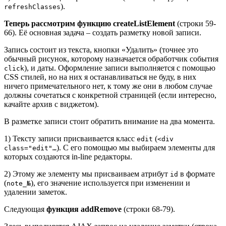
).
refreshClasses
Теперь рассмотрим функцию createListElement
(строки 59-
66). Её основная задача – создать разметку новой записи.
Запись состоит из текста, кнопки «Удалить» (точнее это
обычный рисунок, которому назначается обработчик события
), и даты. Оформление записи выполняется с помощью
click
CSS стилей, но на них я останавливаться не буду, в них
ничего примечательного нет, к тому же они в любом случае
должны сочетаться с конкретной страницей (если интересно,
качайте архив с виджетом).
В разметке записи стоит обратить внимание на два момента.
1) Тексту записи присваивается класс
(
edit
<div
). С его помощью мы выбираем элементы для
class="edit"…
которых создаются in-line редакторы.
2) Этому же элементу мы присваиваем атрибут
в формате
id
(
), его значение используется при изменении и
note_№
удалении заметок.
Следующая
функция addRemove
(строки 68-79).