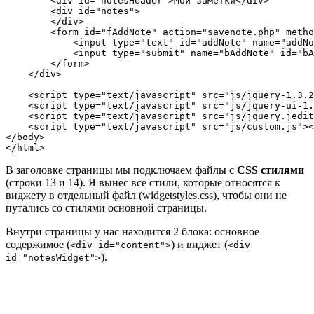
        <div id="notesHeader">Мои заметки</div>

        <div id="notes">

        </div>

        <form id="fAddNote" action="savenote.php" metho
            <input type="text" id="addNote" name="addNo
            <input type="submit" name="bAddNote" id="bA
        </form>

    </div>

    <script type="text/javascript" src="js/jquery-1.3.2
    <script type="text/javascript" src="js/jquery-ui-1.
    <script type="text/javascript" src="js/jquery.jedit
    <script type="text/javascript" src="js/custom.js"><
</body>

</html>
В заголовке страницы мы подключаем файлы с
CSS стилями
(строки 13 и 14). Я вынес все стили, которые относятся к
виджету в отдельный файл (widgetstyles.css), чтобы они не
путались со стилями основной страницы.
Внутри страницы у нас находится 2 блока: основное
содержимое (
) и виджет (
<div id="content">
<div
).
id="notesWidget">