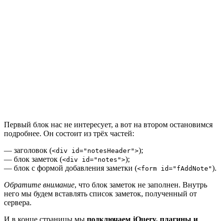
Первый блок нас не интересует, а вот на втором остановимся
подробнее. Он состоит из трёх частей:
— заголовок (
);
<div id="notesHeader">
— блок заметок (
);
<div id="notes">
— блок с формой добавления заметки (
).
<form id="fAddNote"
Обратите внимание
, что блок заметок не заполнен. Внутрь
него мы будем вставлять список заметок, полученный от
сервера.
И в конце страницы мы
подключаем jQuery, плагины и