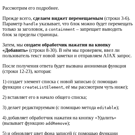
Рассмотрим его подробнее.
Прежде всего,
сделаем виджет перемещаемым
(строки 3-6).
Параметр
указывает, что блок можно будет перемещать
handle
только за заголовок, а
– запрещает выводить
containment
блок за пределы страницы.
Затем, мы
создаем обработчик нажатия на кнопку
«Добавить»
(строки 8-30). В нём мы проверяем, ввел ли
пользователь текст новой заметки и отправляем AJAX запрос.
После получения ответа будет вызвана анонимная функция
(строки 12-23), которая:
1) создает элемент списка с новой записью (с помощью
функции
, её мы рассмотрим чуть ниже);
createListElement
2) вставляет его в начало общего списка;
3) делает редактируемым (с помощью метода
);
editable
4) добавляет обработчик нажатия на кнопку «Удалить»
(вызывает функцию
);
addRemove
5) и обновляет цвет фона записей (с помощью функции