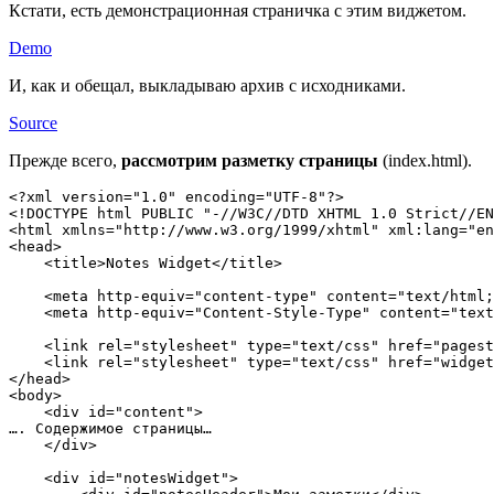
Кстати, есть демонстрационная страничка с этим виджетом.
Demo
И, как и обещал, выкладываю архив с исходниками.
Source
Прежде всего,
рассмотрим разметку страницы
(index.html).
<?xml version="1.0" encoding="UTF-8"?>

<!DOCTYPE html PUBLIC "-//W3C//DTD XHTML 1.0 Strict//EN
<html xmlns="http://www.w3.org/1999/xhtml" xml:lang="en
<head>

    <title>Notes Widget</title>

    <meta http-equiv="content-type" content="text/html;
    <meta http-equiv="Content-Style-Type" content="text
    <link rel="stylesheet" type="text/css" href="pagest
    <link rel="stylesheet" type="text/css" href="widget
</head>

<body>

    <div id="content">

…. Содержимое страницы…

    </div>

    <div id="notesWidget">
