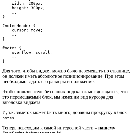
    width: 200px;

    height: 300px;

    ….

}

#notesHeader {

    cursor: move;

    ….

}

#notes {

    overflow: scroll;

    ….

}
Для того, чтобы виджет можно было перемещать по странице,
он должен иметь абсолютное позиционирование. При этом
необходимо задать его размеры и положение.
Чтобы пользователь без наших подсказок мог догадаться, что
это перемещаемый блок, мы изменим вид курсора для
заголовка виджета.
И, т.к. заметок может быть много, добавим прокрутку в блок
.
notes
Теперь переходим к самой интересной части –
нашему