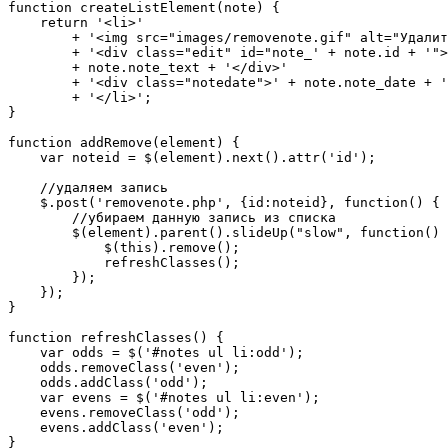
function createListElement(note) {

    return '<li>'

        + '<img src="images/removenote.gif" alt="Удалит
        + '<div class="edit" id="note_' + note.id + '">
        + note.note_text + '</div>'

        + '<div class="notedate">' + note.note_date + '
        + '</li>';

}

function addRemove(element) {

    var noteid = $(element).next().attr('id');

    //удаляем запись

    $.post('removenote.php', {id:noteid}, function() {

        //убираем данную запись из списка

        $(element).parent().slideUp("slow", function() 
            $(this).remove();

            refreshClasses();

        });

    });

}

function refreshClasses() {

    var odds = $('#notes ul li:odd');

    odds.removeClass('even');

    odds.addClass('odd');

    var evens = $('#notes ul li:even');

    evens.removeClass('odd');

    evens.addClass('even');

}