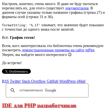
Настроек, конечно, очень много. Я даже не буду пытаться
перечислять их, для этого существует
документация
. В
данном случае указаны только название графика (строка 27) и
форматы осей (строки 31 и 36).
означает, что значение будет показано
formatString: '%.1f'
с точностью до одного знака после запятой.
Всё.
График готов!
Всем, кого заинтересовала эта библиотека очень рекомендую
посмотреть
демонстрационные примеры на сайте jqPlot
.
Уверен, вы найдете много интересного 😉
До встречи!
RSS
Twitter
Stack Overflow
GitHub
WordPress
eMail
IDE для PHP разработчиков