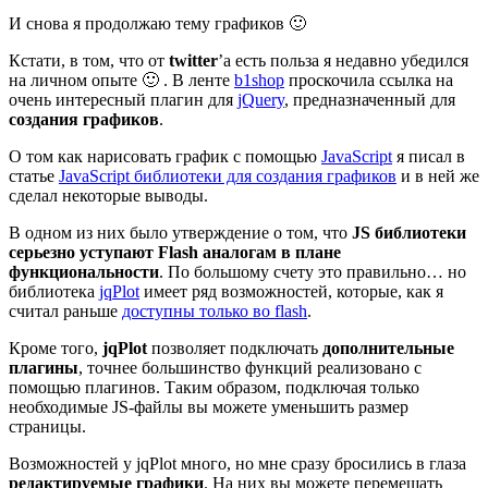
И снова я продолжаю тему графиков 🙂
Кстати, в том, что от
twitter
’а есть польза я недавно убедился
на личном опыте 🙂 . В ленте
b1shop
проскочила ссылка на
очень интересный плагин для
jQuery
, предназначенный для
создания графиков
.
О том как нарисовать график с помощью
JavaScript
я писал в
статье
JavaScript библиотеки для создания графиков
и в ней же
сделал некоторые выводы.
В одном из них было утверждение о том, что
JS библиотеки
серьезно уступают Flash аналогам в плане
функциональности
. По большому счету это правильно… но
библиотека
jqPlot
имеет ряд возможностей, которые, как я
считал раньше
доступны только во flash
.
Кроме того,
jqPlot
позволяет подключать
дополнительные
плагины
, точнее большинство функций реализовано с
помощью плагинов. Таким образом, подключая только
необходимые JS-файлы вы можете уменьшить размер
страницы.
Возможностей у jqPlot много, но мне сразу бросились в глаза
редактируемые графики
. На них вы можете перемещать