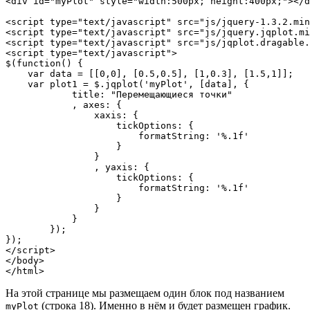
<div id="myPlot" style="width:500px; height:400px;"></d
<script type="text/javascript" src="js/jquery-1.3.2.min
<script type="text/javascript" src="js/jquery.jqplot.mi
<script type="text/javascript" src="js/jqplot.dragable.
<script type="text/javascript">

$(function() {

    var data = [[0,0], [0.5,0.5], [1,0.3], [1.5,1]];

    var plot1 = $.jqplot('myPlot', [data], {

            title: "Перемещающиеся точки"

            , axes: {

                xaxis: {

                    tickOptions: {

                        formatString: '%.1f'

                    }

                }

                , yaxis: {

                    tickOptions: {

                        formatString: '%.1f'

                    }

                }

            }

        });

});

</script>

</body>

</html>
На этой странице мы размещаем один блок под названием
(строка 18). Именно в нём и будет размещен график.
myPlot