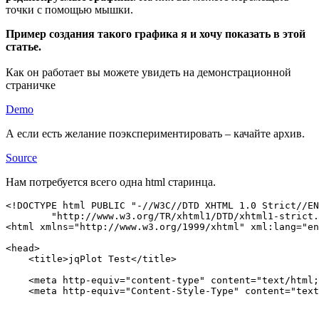
точки с помощью мышки.
Пример создания такого графика я и хочу показать в этой
статье.
Как он работает вы можете увидеть на демонстрационной
страничке
Demo
А если есть желание поэкспериментировать – качайте архив.
Source
Нам потребуется всего одна html старинца.
<!DOCTYPE html PUBLIC "-//W3C//DTD XHTML 1.0 Strict//EN
        "http://www.w3.org/TR/xhtml1/DTD/xhtml1-strict.
<html xmlns="http://www.w3.org/1999/xhtml" xml:lang="en
<head>

    <title>jqPlot Test</title>

    <meta http-equiv="content-type" content="text/html;
    <meta http-equiv="Content-Style-Type" content="text