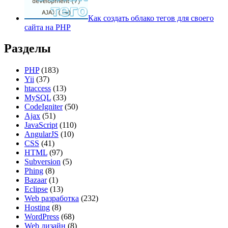
Как создать облако тегов для своего
сайта на PHP
Разделы
PHP
(183)
Yii
(37)
htaccess
(13)
MySQL
(33)
CodeIgniter
(50)
Ajax
(51)
JavaScript
(110)
AngularJS
(10)
CSS
(41)
HTML
(97)
Subversion
(5)
Phing
(8)
Bazaar
(1)
Eclipse
(13)
Web разработка
(232)
Hosting
(8)
WordPress
(68)
Web дизайн
(8)