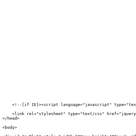
    <!--[if IE]><script language="javascript" type="tex
    <link rel="stylesheet" type="text/css" href="jquery
</head>

<body>
