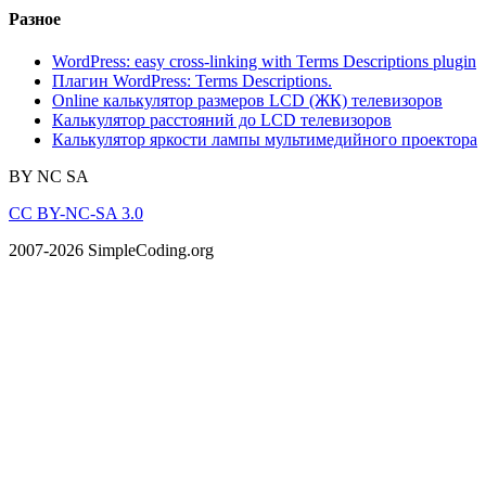
Разное
WordPress: easy cross-linking with Terms Descriptions plugin
Плагин WordPress: Terms Descriptions.
Online калькулятор размеров LCD (ЖК) телевизоров
Калькулятор расстояний до LCD телевизоров
Калькулятор яркости лампы мультимедийного проектора
BY
NC
SA
CC BY-NC-SA 3.0
2007-2026 SimpleCoding.org