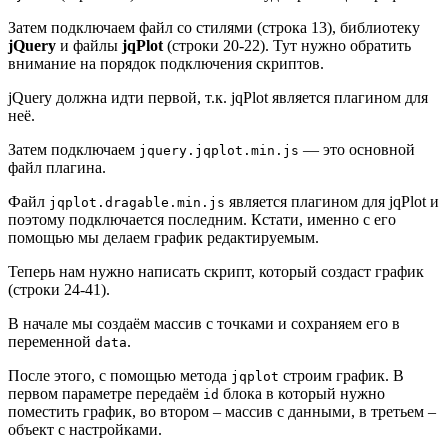
Затем подключаем файл со стилями (строка 13), библиотеку
jQuery
и файлы
jqPlot
(строки 20-22). Тут нужно обратить
внимание на порядок подключения скриптов.
jQuery должна идти первой, т.к. jqPlot является плагином для
неё.
Затем подключаем
— это основной
jquery.jqplot.min.js
файл плагина.
Файл
является плагином для jqPlot и
jqplot.dragable.min.js
поэтому подключается последним. Кстати, именно с его
помощью мы делаем график редактируемым.
Теперь нам нужно написать скрипт, который создаст график
(строки 24-41).
В начале мы создаём массив с точками и сохраняем его в
переменной
.
data
После этого, с помощью метода
строим график. В
jqplot
первом параметре передаём
блока в который нужно
id
поместить график, во втором – массив с данными, в третьем –
объект с настройками.