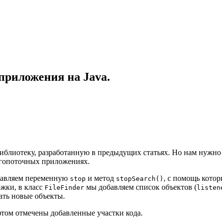
приложения на Java.
библиотеку, разработанную в предыдущих статьях. Но нам нужно
огопоточных приложениях.
авляем переменную
и метод
, с помощь кото
stop
stopSearch()
ржки, в класс
мы добавляем список объектов (
FileFinder
listen
ать новые объекты.
ом отмечены добавленные участки кода.