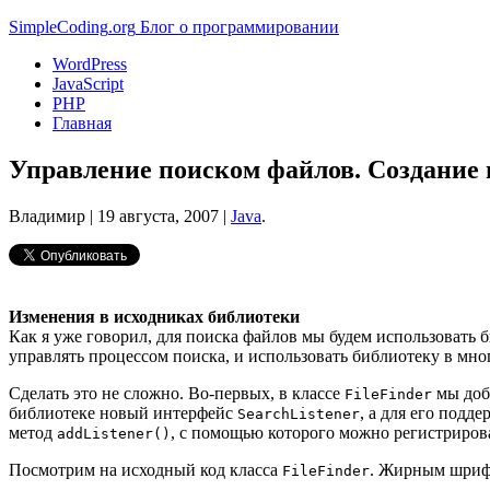
Simple
Coding
.org
Блог о программировании
WordPress
JavaScript
PHP
Главная
Управление поиском файлов. Создание 
Владимир |
19 августа, 2007
|
Java
.
Изменения в исходниках библиотеки
Как я уже говорил, для поиска файлов мы будем использовать 
управлять процессом поиска, и использовать библиотеку в мн
Сделать это не сложно. Во-первых, в классе
мы доб
FileFinder
библиотеке новый интерфейс
, а для его подде
SearchListener
метод
, с помощью которого можно регистриров
addListener()
Посмотрим на исходный код класса
. Жирным шрифт
FileFinder