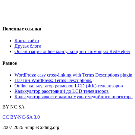
Полезные ссылки
Карта сайта
Друзья блога
Организация online консультаций с помощью RedHelper
Разное
WordPress: easy cross-linking with Terms Descriptions plugin
Плагин WordPress: Terms Descriptions.
Online калькулятор размеров LCD (ЖК) телевизоров
Калькулятор расстояний до LCD телевизоров
Калькулятор яркости лампы мультимедийного проектора
BY
NC
SA
CC BY-NC-SA 3.0
2007-2026 SimpleCoding.org