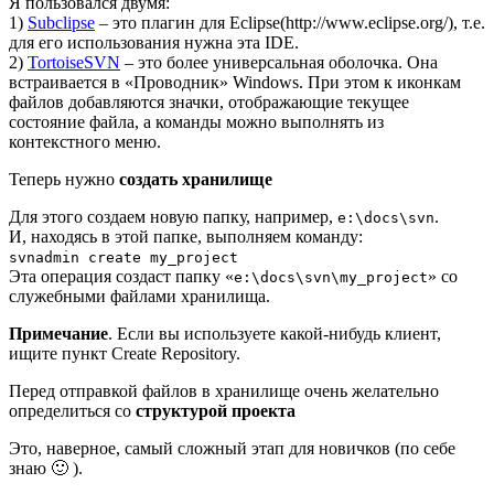
Я пользовался двумя:
1)
Subclipse
– это плагин для Eclipse(http://www.eclipse.org/), т.е.
для его использования нужна эта IDE.
2)
TortoiseSVN
– это более универсальная оболочка. Она
встраивается в «Проводник» Windows. При этом к иконкам
файлов добавляются значки, отображающие текущее
состояние файла, а команды можно выполнять из
контекстного меню.
Теперь нужно
создать хранилище
Для этого создаем новую папку, например,
.
e:\docs\svn
И, находясь в этой папке, выполняем команду:
svnadmin create my_project
Эта операция создаст папку «
» со
e:\docs\svn\my_project
служебными файлами хранилища.
Примечание
. Если вы используете какой-нибудь клиент,
ищите пункт Create Repository.
Перед отправкой файлов в хранилище очень желательно
определиться со
структурой проекта
Это, наверное, самый сложный этап для новичков (по себе
знаю 🙂 ).