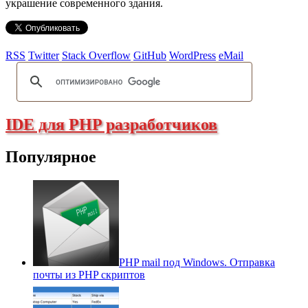
украшение современного здания.
RSS
Twitter
Stack Overflow
GitHub
WordPress
eMail
IDE для PHP разработчиков
Популярное
PHP mail под Windows. Отправка
почты из PHP скриптов