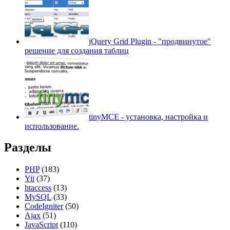
jQuery Grid Plugin - "продвинутое"
решение для создания таблиц
tinyMCE - установка, настройка и
использование.
Разделы
PHP
(183)
Yii
(37)
htaccess
(13)
MySQL
(33)
CodeIgniter
(50)
Ajax
(51)
JavaScript
(110)