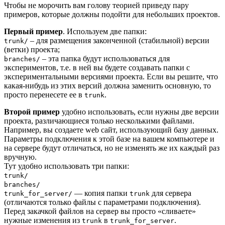
Чтобы не морочить вам голову теорией приведу пару
примеров, которые должны подойти для небольших проектов.
Первый пример
. Используем две папки:
– для размещения законченной (стабильной) версии
trunk/
(ветки) проекта;
– эта папка будут использоваться для
branches/
экспериментов, т.е. в ней вы будете создавать папки с
экспериментальными версиями проекта. Если вы решите, что
какая-нибудь из этих версий должна заменить основную, то
просто перенесете ее в
.
trunk
Второй пример
удобно использовать, если нужны две версии
проекта, различающиеся только несколькими файлами.
Например, вы создаете web сайт, использующий базу данных.
Параметры подключения к этой базе на вашем компьютере и
на сервере будут отличаться, но не изменять же их каждый раз
вручную.
Тут удобно использовать три папки:
trunk/
branches/
— копия папки
для сервера
trunk_for_server/
trunk
(отличаются только файлы с параметрами подключения).
Перед закачкой файлов на сервер вы просто «сливаете»
нужные изменения из
в
.
trunk
trunk_for_server