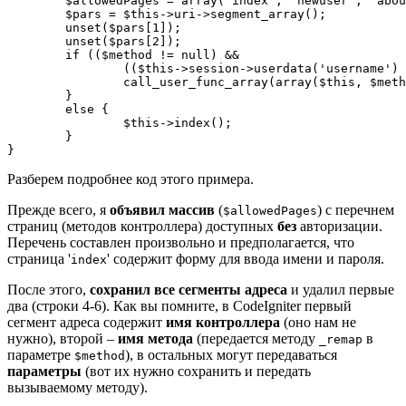
	$allowedPages = array('index', 'newuser', 'about');

	$pars = $this->uri->segment_array();

	unset($pars[1]);

	unset($pars[2]);

	if (($method != null) &&

		(($this->session->userdata('username') != null) ||	in_array($method, $allowedPages))) {

		call_user_func_array(array($this, $method), $pars);

	}

	else {

		$this->index();

	}

}
Разберем подробнее код этого примера.
Прежде всего, я
объявил массив
(
) с перечнем
$allowedPages
страниц (методов контроллера) доступных
без
авторизации.
Перечень составлен произвольно и предполагается, что
страница '
' содержит форму для ввода имени и пароля.
index
После этого,
сохранил все сегменты адреса
и удалил первые
два (строки 4-6). Как вы помните, в CodeIgniter первый
сегмент адреса содержит
имя контроллера
(оно нам не
нужно), второй –
имя метода
(передается методу
в
_remap
параметре
), в остальных могут передаваться
$method
параметры
(вот их нужно сохранить и передать
вызываемому методу).