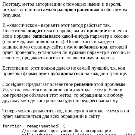
Поэтому, метод авторизации с помощью имени и пароля,
похоже, останется
самым распространенным
в обозримом
будущем.
В «классическом» варианте этот метод работает так.
Посетитель
вводит
имя и пароль, вы их
проверяете
и, если
все в порядке,
записываете
какой-нибудь параметр в сессию
(например, имя пользователя). После этого, в каждую
защищенную страницу сайта нужно
добавить код
, который
будет проверять, установлен ли нужный параметр в сессии, и
если нет, предлагать посетителю ввести имя и пароль.
Естественно, этот подход далеко не самый лучший, т.к. код
проверки формы будет
дублироваться
на каждой странице.
CodeIgniter предлагает элегантное
решение
этой проблемы.
Идея заключается в использовании метода
. Если в
_remap
контроллере объявлен этот метод, то обращения к любому
другому методу контроллера будут переадресованы ему.
Теперь можно разместить код проверки в методе
и он
_remap
будет выполняться для всех обращений к сайту.
function _remap($method) {

	//страницы, доступные без авторизации
