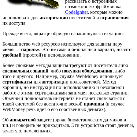
рассказать о встроенных
возможностях фрэймворка
CodeIgniter
, которые можно
использовать для
авторизации
посетителей и
ограничения
их доступа.
Прежде всего, вкратце обрисую сложившуюся ситуацию.
Большинство web ресурсов используют для защиты пару
«имя — пароль»
. Это
не
самый безопасный вариант, но зато
удобный
(простой) в использовании.
Более сложные методы защиты требуют от посетителя либо
специальных знаний
, либо
покупки оборудования
, либо
того и другого. Например, служба WebMoney использует
сертификаты
для авторизации пользователей. Метод
хороший, но инструкция по использованию и безопасной
работе с этими сертификатами занимает несколько страниц.
Обычный пользователь интернета не станет связываться с
такой системой без достаточно веской
причины
(в случае
WebMoney речь идет о его собственных деньгах).
Об
аппаратной
защите (вроде биометрических датчиков и
т.п.) и говорить не приходиться. Эти устройства стоят денег и,
зачастую, немаленьких.