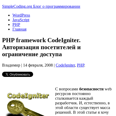
Simple
Coding
.org
Блог о программировании
WordPress
JavaScript
PHP
Главная
PHP framework CodeIgniter.
Авторизация посетителей и
ограничение доступа
Владимир |
14 февраля, 2008
|
CodeIgniter
,
PHP
.
С вопросами
безопасности
web
ресурсов постоянно
сталкивается каждый
разработчик. И, естественно, в
этой области существует масса
решений. В этой статье я хочу