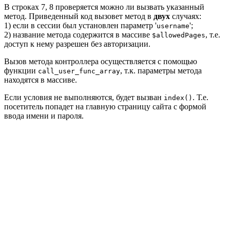
В строках 7, 8 проверяется можно ли вызвать указанный
метод. Приведенный код вызовет метод в
двух
случаях:
1) если в сессии был установлен параметр '
';
username
2) название метода содержится в массиве
, т.е.
$allowedPages
доступ к нему разрешен без авторизации.
Вызов метода контроллера осуществляется с помощью
функции
, т.к. параметры метода
call_user_func_array
находятся в массиве.
Если условия не выполняются, будет вызван
. Т.е.
index()
посетитель попадет на главную страницу сайта с формой
ввода имени и пароля.