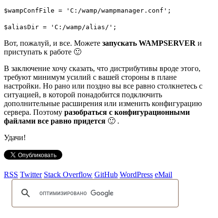
$wampConfFile = 'C:/wamp/wampmanager.conf';
$aliasDir = 'C:/wamp/alias/';
Вот, пожалуй, и все. Можете
запускать WAMPSERVER
и
приступать к работе 🙂
В заключение хочу сказать, что дистрибутивы вроде этого,
требуют минимум усилий с вашей стороны в плане
настройки. Но рано или поздно вы все равно столкнетесь с
ситуацией, в которой понадобится подключить
дополнительные расширения или изменить конфигурацию
сервера. Поэтому
разобраться с конфигурационными
файлами все равно придется
🙂 .
Удачи!
RSS
Twitter
Stack Overflow
GitHub
WordPress
eMail