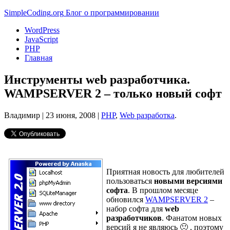
Simple
Coding
.org
Блог о программировании
WordPress
JavaScript
PHP
Главная
Инструменты web разработчика.
WAMPSERVER 2 – только новый софт
Владимир |
23 июня, 2008
|
PHP
,
Web разработка
.
Приятная новость для любителей
пользоваться
новыми версиями
софта
. В прошлом месяце
обновился
WAMPSERVER 2
–
набор софта для
web
разработчиков
. Фанатом новых
версий я не являюсь 🙂 , поэтому