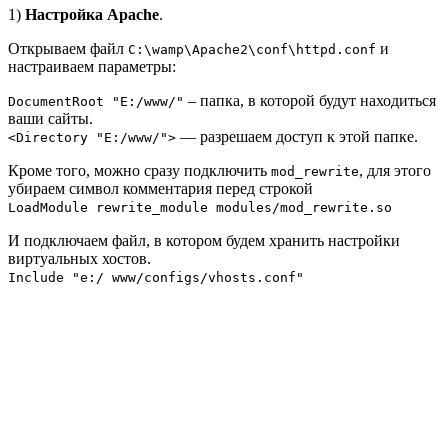
1)
Настройка Apache
.
Открываем файл
и
C:\wamp\Apache2\conf\httpd.conf
настраиваем параметры:
– папка, в которой будут находиться
DocumentRoot "E:/www/"
ваши сайты.
— разрешаем доступ к этой папке.
<Directory "E:/www/">
Кроме того, можно сразу подключить
, для этого
mod_rewrite
убираем символ комментария перед строкой
LoadModule rewrite_module modules/mod_rewrite.so
И подключаем файл, в котором будем хранить настройки
виртуальных хостов.
Include "e:/ www/configs/vhosts.conf"