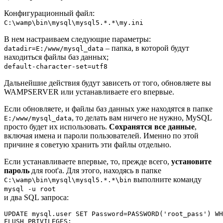
Конфигурационный файл:
C:\wamp\bin\mysql\mysql5.*.*\my.ini
В нем настраиваем следующие параметры:
– папка, в которой будут
datadir=E:/www/mysql_data
находиться файлы баз данных;
default-character-set=utf8
Дальнейшие действия будут зависеть от того, обновляете вы
WAMPSERVER или устанавливаете его впервые.
Если обновляете, и файлы баз данных уже находятся в папке
, то делать вам ничего не нужно, MySQL
E:/www/mysql_data
просто будет их использовать.
Сохранятся все данные
,
включая имена и пароли пользователей. Именно по этой
причине я советую хранить эти файлы отдельно.
Если устанавливаете впервые, то, прежде всего,
установите
пароль
для root'а. Для этого, находясь в папке
выполните команду
C:\wamp\bin\mysql\mysql5.*.*\bin
mysql -u root
и два SQL запроса:
UPDATE mysql.user SET Password=PASSWORD('root_pass') WH
FLUSH PRIVILEGES;