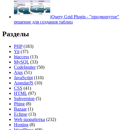
jQuery Grid Plugin - "продвинутое"
решение для создания таблиц
Разделы
PHP
(183)
Yii
(37)
htaccess
(13)
MySQL
(33)
CodeIgniter
(50)
Ajax
(51)
JavaScript
(110)
AngularJS
(10)
CSS
(41)
HTML
(97)
Subversion
(5)
Phing
(8)
Bazaar
(1)
Eclipse
(13)
Web разработка
(232)
Hosting
(8)
WordPress
(68)