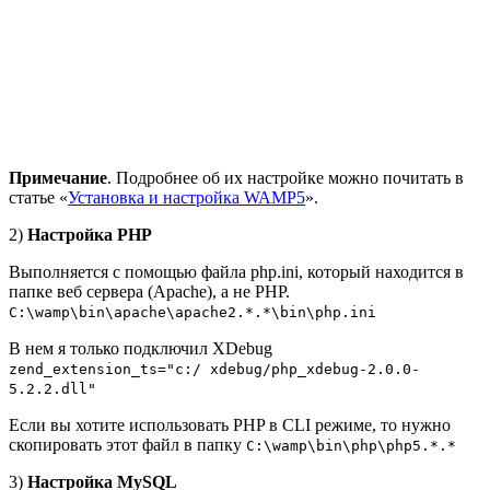
Примечание
. Подробнее об их настройке можно почитать в
статье «
Установка и настройка WAMP5
».
2)
Настройка PHP
Выполняется с помощью файла php.ini, который находится в
папке веб сервера (Apache), а не PHP.
C:\wamp\bin\apache\apache2.*.*\bin\php.ini
В нем я только подключил XDebug
zend_extension_ts="c:/ xdebug/php_xdebug-2.0.0-
5.2.2.dll"
Если вы хотите использовать PHP в CLI режиме, то нужно
скопировать этот файл в папку
C:\wamp\bin\php\php5.*.*
3)
Настройка MySQL