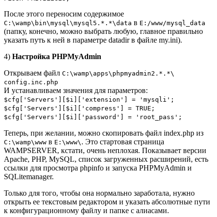
После этого переносим содержимое
в
C:\wamp\bin\mysql\mysql5.*.*\data
E:/www/mysql_data
(папку, конечно, можно выбрать любую, главное правильно
указать путь к ней в параметре datadir в файле my.ini).
4)
Настройка PHPMyAdmin
Открываем файл
C:\wamp\apps\phpmyadmin2.*.*\
config.inc.php
И устанавливаем значения для параметров:
$cfg['Servers'][$i]['extension'] = 'mysqli';
$cfg['Servers'][$i]['compress'] = TRUE;
$cfg['Servers'][$i]['password'] = 'root_pass';
Теперь, при желании, можно скопировать файл index.php из
в
. Это стартовая страница
C:\wamp\www
E:\www\
WAMPSERVER, кстати, очень неплохая. Показывает версии
Apache, PHP, MySQL, список загруженных расширений, есть
ссылки для просмотра phpinfo и запуска PHPMyAdmin и
SQLitemanager.
Только для того, чтобы она нормально заработала, нужно
открыть ее текстовым редактором и указать абсолютные пути
к конфигурационному файлу и папке с алиасами.