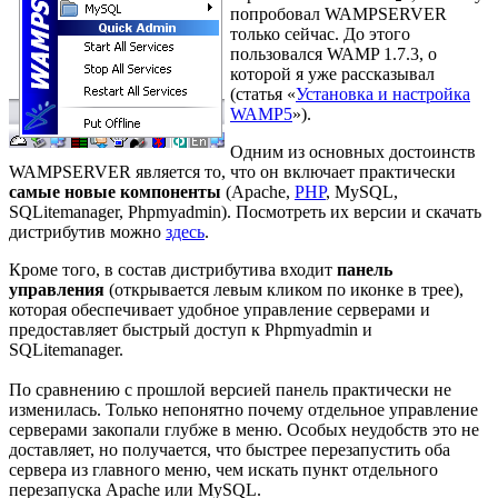
попробовал WAMPSERVER
только сейчас. До этого
пользовался WAMP 1.7.3, о
которой я уже рассказывал
(статья «
Установка и настройка
WAMP5
»).
Одним из основных достоинств
WAMPSERVER является то, что он включает практически
самые новые компоненты
(Apache,
PHP
, MySQL,
SQLitemanager, Phpmyadmin). Посмотреть их версии и скачать
дистрибутив можно
здесь
.
Кроме того, в состав дистрибутива входит
панель
управления
(открывается левым кликом по иконке в трее),
которая обеспечивает удобное управление серверами и
предоставляет быстрый доступ к Phpmyadmin и
SQLitemanager.
По сравнению с прошлой версией панель практически не
изменилась. Только непонятно почему отдельное управление
серверами закопали глубже в меню. Особых неудобств это не
доставляет, но получается, что быстрее перезапустить оба
сервера из главного меню, чем искать пункт отдельного
перезапуска Apache или MySQL.