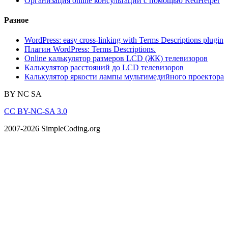
Организация online консультаций с помощью RedHelper
Разное
WordPress: easy cross-linking with Terms Descriptions plugin
Плагин WordPress: Terms Descriptions.
Online калькулятор размеров LCD (ЖК) телевизоров
Калькулятор расстояний до LCD телевизоров
Калькулятор яркости лампы мультимедийного проектора
BY
NC
SA
CC BY-NC-SA 3.0
2007-2026 SimpleCoding.org