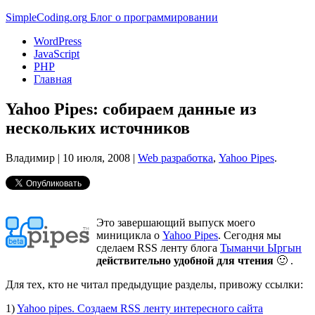
Simple
Coding
.org
Блог о программировании
WordPress
JavaScript
PHP
Главная
Yahoo Pipes: собираем данные из
нескольких источников
Владимир |
10 июля, 2008
|
Web разработка
,
Yahoo Pipes
.
Это завершающий выпуск моего
миницикла о
Yahoo Pipes
. Сегодня мы
сделаем RSS ленту блога
Тыманчи Ыргын
действительно удобной для чтения
🙂 .
Для тех, кто не читал предыдущие разделы, привожу ссылки:
1)
Yahoo pipes. Cоздаем RSS ленту интересного сайта