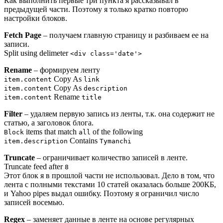
Как выполнить первые три пункта я рассказывал в
предыдущей части. Поэтому я только кратко повторю
настройки блоков.
Fetch Page
– получаем главную страницу и разбиваем ее на
записи.
Split using delimeter
<div class='date'>
Rename
– формируем ленту
Copy As
item.content
link
Copy As
item.content
description
Rename
item.content
title
Filter
– удаляем первую запись из ленты, т.к. она содержит не
статью, а заголовок блога.
items that match
of the following
Block
all
Contains
item.description
Tymanchi
Truncate
– ограничивает количество записей в ленте.
Truncate feed after
8
Этот блок я в прошлой части не использовал. Дело в том, что
лента с полными текстами 10 статей оказалась больше 200КБ,
и Yahoo pipes выдал ошибку. Поэтому я ограничил число
записей восемью.
Regex
– заменяет данные в ленте на основе регулярных