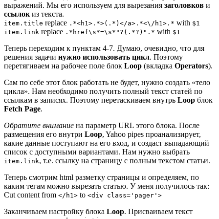
выражений. Мы его используем для вырезания
заголовков
и
ссылок
из текста.
replace
with
item.title
.*<h1>.*>(.*)</a>.*<\/h1>.*
$1
replace
with
item.link
.*href\s*=\s*"?(.*?)".*
$1
Теперь переходим к пунктам 4-7. Думаю, очевидно, что для
решения задачи
нужно использовать цикл
. Поэтому
перетягиваем на рабочее поле блок
Loop
(вкладка
Operators
).
Сам по себе этот блок работать не будет, нужно создать «тело
цикла». Нам необходимо получить полный текст статей по
ссылкам в записях. Поэтому перетаскиваем внутрь
Loop
блок
Fetch Page
.
Обратите внимание
на параметр URL этого блока. После
размещения его внутри
Loop
, Yahoo pipes проанализирует,
какие данные поступают на его вход, и создаст выпадающий
список с доступными вариантами. Нам нужно выбрать
, т.е. ссылку на страницу с полным текстом статьи.
item.link
Теперь смотрим html разметку страницы и определяем, по
каким тегам можно вырезать статью. У меня получилось так:
Cut content from
to
</h1>
<div class='pager'>
Заканчиваем настройку блока
Loop
. Присваиваем текст