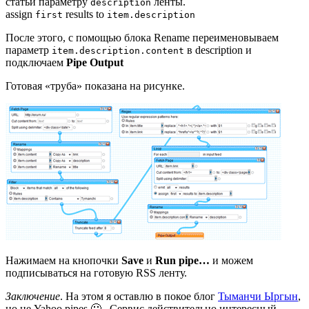
статьи параметру
ленты.
description
assign
results to
first
item.description
После этого, с помощью блока Rename переименовываем
параметр
в description и
item.description.content
подключаем
Pipe Output
Готовая «труба» показана на рисунке.
Нажимаем на кнопочки
Save
и
Run pipe…
и можем
подписываться на готовую RSS ленту.
Заключение
. На этом я оставлю в покое блог
Тыманчи Ыргын
,
но не Yahoo pipes 🙂 . Сервис действительно интересный.