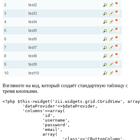
Взгляните на код, который создаёт стандартную таблицу с
тремя кнопками.
<?php $this->widget('zii.widgets.grid.CGridView', array
	'dataProvider'=>$dataProvider,

	'columns'=>array(

		'id',

		'username',

		'password',

		'email',

		array(

			'class'=>'CButtonColumn',
