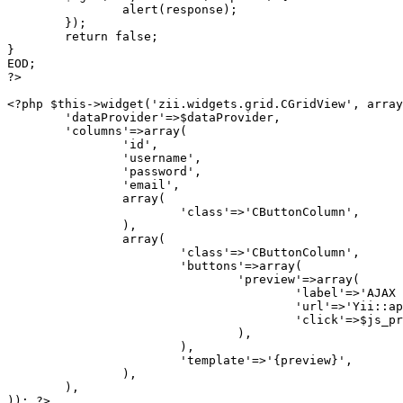
		alert(response);

	});

	return false;

}

EOD;

?>

<?php $this->widget('zii.widgets.grid.CGridView', array
	'dataProvider'=>$dataProvider,

	'columns'=>array(

		'id',

		'username',

		'password',

		'email',

		array(

			'class'=>'CButtonColumn',

		),

		array(

			'class'=>'CButtonColumn',

			'buttons'=>array(

				'preview'=>array(

					'label'=>'AJAX запрос',

					'url'=>'Yii::app()->createUrl("user/getuser", array("email"=>$data->email))',

					'click'=>$js_preview,

				),

			),

			'template'=>'{preview}',

		),

	),

)); ?>