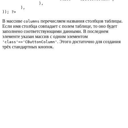
		),

	),

)); ?>
В массиве
перечисляем названия столбцов таблицы.
columns
Если имя столбца совпадает с полем таблице, то оно будет
заполнено соответствующими данными. В последнем
элементе указан массив с одним элементом
. Этого достаточно для создания
'class'=>'CButtonColumn'
трёх стандартных кнопок.