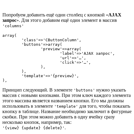
Попробуем добавить ещё один столбец с кнопкой «
AJAX
запрос
». Для этого добавим ещё один элемент в массив
'columns'
array(

	'class'=>'CButtonColumn',

	'buttons'=>array(

		'preview'=>array(

			'label'=>'AJAX запрос',

			'url'=>'…',

			'click'=>'…',

		),

	),

	'template'=>'{preview}',

),
Принцип следующий. В элементе
нужно указать
'buttons'
массив с новыми кнопками. При этом ключ каждого элемента
этого массива является названием кнопки. Его мы должны
использовать в элементе
для того, чтобы показать
'template'
кнопку в таблице. Название необходимо заключит в фигурные
скобки. При этом можно добавить в одну ячейку сразу
несколько кнопок, например, так:
.
'{view} {update} {delete}'