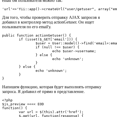
email’ом пользователя можно так:
'url'=>'Yii::app()->createUrl("user/getuser", array("em
Для того, чтобы проверить отправку AJAX запросов я
добавил в контроллер метод actionGetuser. Он ищет
пользователя по его email'у.
public function actionGetuser() {

	if (isset($_GET['email'])) {

		$user = User::model()->find('email=:email', array(':email'=>$_GET['email']));

		if (null !== $user) {

			echo $user->username;

		} else {

			echo 'unknown';

		}

	} else {

		echo 'unknown';

	}

}
Напишем функцию, которая будет выполнять отправку
запроса. Я добавил её прямо в представление.
<?php

$js_preview =<<< EOD

function() {

	var url = $(this).attr('href');

	$.get(url, function(response) {
