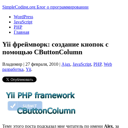
Simple
Coding
.org
Блог о программировании
WordPress
JavaScript
PHP
Главная
Yii фреймворк: создание кнопок с
помощью CButtonColumn
Владимир |
27 февраля, 2010
|
Ajax
,
JavaScript
,
PHP
,
Web
разработка
,
Yii
.
Тему этого поста подсказал мне читатель по имени
Alex
, за