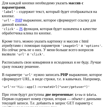
Для каждой кнопки необходимо указать
массив с
параметрами
.
– содержит текст, который будет отображаться на
'label'
кнопке.
–
PHP
выражение, которое сформирует ссылку для
'url'
данной кнопки.
–
JS
функция, которая будет назначена в качестве
'click'
обработчика клика по кнопке.
Кроме того, можно указать картинку и массив с html
атрибутами с помощью параметров
и
.
'imageUrl'
'options'
Но сейчас речь не о них. У меня больше всего вопросов
вызвали
и
.
'url'
'click'
Расписывать свои ковыряния в исходниках я не буду. Лучше
сразу покажу решение.
В параметре
нужно записать
PHP
выражение, которое
'url'
сформирует URL, в виде строки, т.е. в кавычках. Например,
'url'=>'Yii::app()->createUrl("user/getuser")'
При этом будут доступны
две переменные
:
и
.
$row
$data
Первая содержит номер строки, вторая — объект с данными
текущей записи. Т.е. добавить в запрос GET параметр с