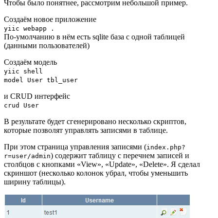
Чтобы было понятнее, рассмотрим небольшой пример.
Создаём новое приложение
yiic webapp .
По-умолчанию в нём есть sqlite база с одной таблицей
(данными пользователей)
Создаём модель
yiic shell
model User tbl_user
и CRUD интерфейс
crud User
В результате будет сгенерировано несколько скриптов,
которые позволят управлять записями в таблице.
При этом страница управления записями (
index.php?
) содержит таблицу с перечнем записей и
r=user/admin
столбцов с кнопками «View», «Update», «Delete». Я сделал
скриншот (несколько колонок убрал, чтобы уменьшить
ширину таблицы).