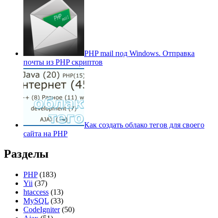
PHP mail под Windows. Отправка
почты из PHP скриптов
Как создать облако тегов для своего
сайта на PHP
Разделы
PHP
(183)
Yii
(37)
htaccess
(13)
MySQL
(33)
CodeIgniter
(50)