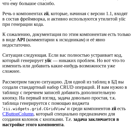
что ему большое спасибо.
Речь о компонентах
zii
, которые, начиная с версии 1.1, входят
в состав фреймворка, и активно используются утилитой yiic
при генерации кода.
К сожалению, документация по этим компонентам есть только
в виде
API
(комментарии к исходникам) и её явно
недостаточно.
Ситуация следующая. Если вас полностью устраивает код,
который генерирует
yiic
— никаких проблем. Но вот что-то
изменить или добавить какие-нибудь возможности уже
сложнее.
Рассмотрим такую ситуацию. Для одной из таблиц в БД вы
создали стандартный набор CRUD операций. И вам нужно в
таблицу с перечнем записей добавить дополнительную
кнопку. На первый взгляд, задача довольно простая, т.к.
таблица генерируется с помощью виджета
'
' и среди компонентов
zii
есть
zii.widgets.grid.CGridView
CButtonColumn
, который специально предназначен для
создания колонок с кнопками. Т.е.
задача заключается в
настройке этого компонента
.