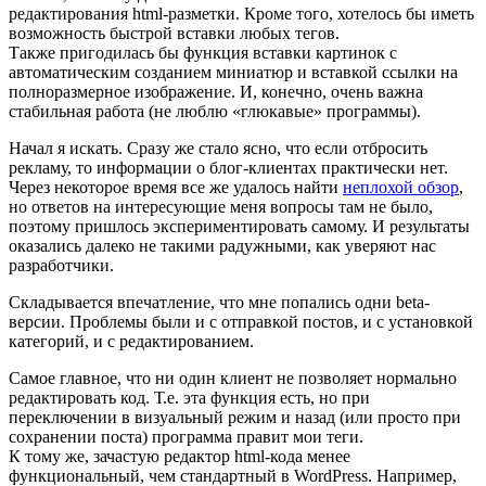
редактирования html-разметки. Кроме того, хотелось бы иметь
возможность быстрой вставки любых тегов.
Также пригодилась бы функция вставки картинок с
автоматическим созданием миниатюр и вставкой ссылки на
полноразмерное изображение. И, конечно, очень важна
стабильная работа (не люблю «глюкавые» программы).
Начал я искать. Сразу же стало ясно, что если отбросить
рекламу, то информации о блог-клиентах практически нет.
Через некоторое время все же удалось найти
неплохой обзор
,
но ответов на интересующие меня вопросы там не было,
поэтому пришлось экспериментировать самому. И результаты
оказались далеко не такими радужными, как уверяют нас
разработчики.
Складывается впечатление, что мне попались одни beta-
версии. Проблемы были и с отправкой постов, и с установкой
категорий, и с редактированием.
Самое главное, что ни один клиент не позволяет нормально
редактировать код. Т.е. эта функция есть, но при
переключении в визуальный режим и назад (или просто при
сохранении поста) программа правит мои теги.
К тому же, зачастую редактор html-кода менее
функциональный, чем стандартный в WordPress. Например,