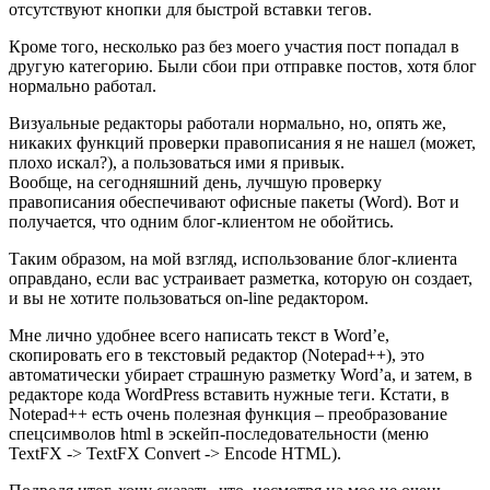
отсутствуют кнопки для быстрой вставки тегов.
Кроме того, несколько раз без моего участия пост попадал в
другую категорию. Были сбои при отправке постов, хотя блог
нормально работал.
Визуальные редакторы работали нормально, но, опять же,
никаких функций проверки правописания я не нашел (может,
плохо искал?), а пользоваться ими я привык.
Вообще, на сегодняшний день, лучшую проверку
правописания обеспечивают офисные пакеты (Word). Вот и
получается, что одним блог-клиентом не обойтись.
Таким образом, на мой взгляд, использование блог-клиента
оправдано, если вас устраивает разметка, которую он создает,
и вы не хотите пользоваться on-line редактором.
Мне лично удобнее всего написать текст в Word’е,
скопировать его в текстовый редактор (Notepad++), это
автоматически убирает страшную разметку Word’а, и затем, в
редакторе кода WordPress вставить нужные теги. Кстати, в
Notepad++ есть очень полезная функция – преобразование
спецсимволов html в эскейп-последовательности (меню
TextFX -> TextFX Convert -> Encode HTML).