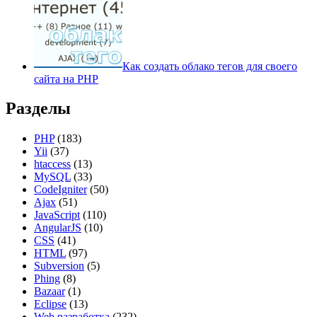
Как создать облако тегов для своего
сайта на PHP
Разделы
PHP
(183)
Yii
(37)
htaccess
(13)
MySQL
(33)
CodeIgniter
(50)
Ajax
(51)
JavaScript
(110)
AngularJS
(10)
CSS
(41)
HTML
(97)
Subversion
(5)
Phing
(8)
Bazaar
(1)
Eclipse
(13)
Web разработка
(232)