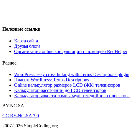
Полезные ссылки
Карта сайта
Друзья блога
Организация online консультаций с помощью RedHelper
Разное
WordPress: easy cross-linking with Terms Descriptions plugin
Плагин WordPress: Terms Descriptions.
Online калькулятор размеров LCD (ЖК) телевизоров
Калькулятор расстояний до LCD телевизоров
Калькулятор яркости лампы мультимедийного проектора
BY
NC
SA
CC BY-NC-SA 3.0
2007-2026 SimpleCoding.org