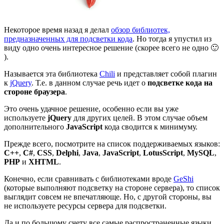
Некоторое время назад я делал
обзор библиотек,
предназначенных для подсветки кода
. Но тогда я упустил из
виду одно очень интересное решение (скорее всего не одно 🙂
).
Называется эта библиотека
Chili
и представляет собой плагин
к
jQuery
. Т.е. в данном случае речь идет о
подсветке кода на
стороне браузера
.
Это очень удачное решение, особенно если вы уже
используете
jQuery
для других целей. В этом случае объем
дополнительного
JavaScript
кода сводится к минимуму.
Прежде всего, посмотрите на список поддерживаемых языков:
C++
,
C#
,
CSS
,
Delphi
,
Java
,
JavaScript
,
LotusScript
,
MySQL
,
PHP
и
XHTML
.
Конечно, если сравнивать с библиотеками вроде
GeShi
(которые выполняют подсветку на стороне сервера), то список
выглядит совсем не впечатляюще. Но, с другой стороны, вы
не используете ресурсы сервера для подсветки.
Да и по большому счету все самые распространенные языки