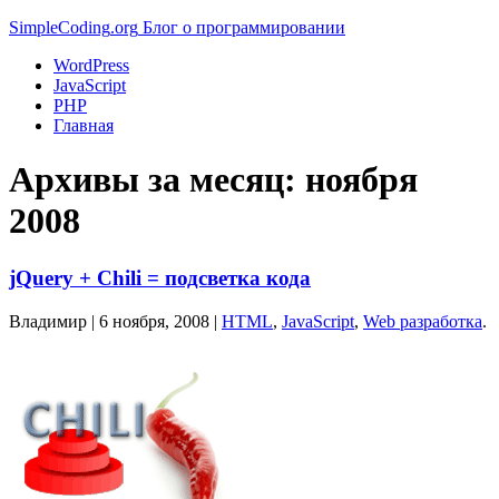
Simple
Coding
.org
Блог о программировании
WordPress
JavaScript
PHP
Главная
Архивы за месяц:
ноября
2008
jQuery + Chili = подсветка кода
Владимир |
6 ноября, 2008
|
HTML
,
JavaScript
,
Web разработка
.