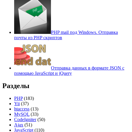
PHP mail под Windows. Отправка
почты из PHP скриптов
Отправка данных в формате JSON с
помощью JavaScript и jQuery
Разделы
PHP
(183)
Yii
(37)
htaccess
(13)
MySQL
(33)
CodeIgniter
(50)
Ajax
(51)
JavaScript
(110)