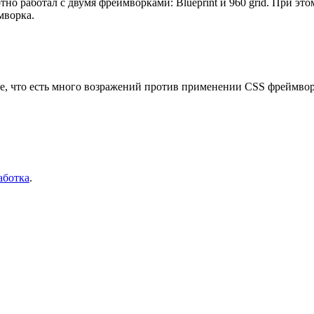
но работал с двумя фреймворками: Blueprint и 960 grid. При это
мворка.
ете, что есть много возражений против применении CSS фреймвор
аботка
.