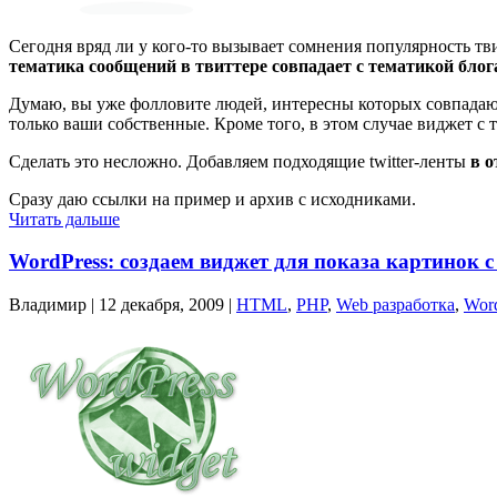
Сегодня вряд ли у кого-то вызывает сомнения популярность тв
тематика сообщений в твиттере совпадает с тематикой блог
Думаю, вы уже фолловите людей, интересны которых совпадают
только ваши собственные. Кроме того, в этом случае виджет с 
Сделать это несложно. Добавляем подходящие twitter-ленты
в 
Сразу даю ссылки на пример и архив с исходниками.
Читать дальше
WordPress: создаем виджет для показа картинок с 
Владимир |
12 декабря, 2009
|
HTML
,
PHP
,
Web разработка
,
Wor