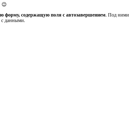
и 😉
ую форму, содержащую поля с автозавершением
. Под ними
а с данными.