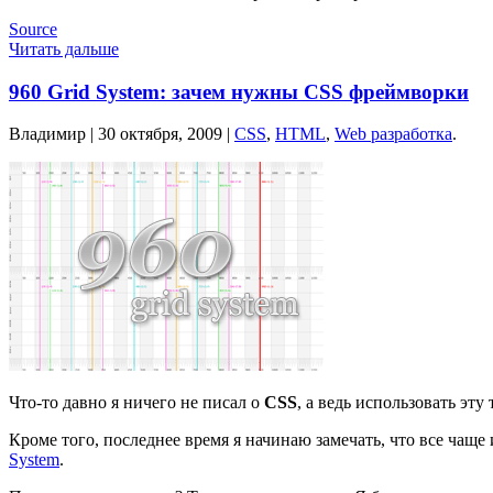
Source
Читать дальше
960 Grid System: зачем нужны CSS фреймворки
Владимир |
30 октября, 2009
|
CSS
,
HTML
,
Web разработка
.
Что-то давно я ничего не писал о
CSS
, а ведь использовать эт
Кроме того, последнее время я начинаю замечать, что все чащ
System
.