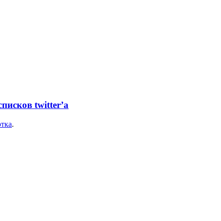
писков twitter’а
отка
.