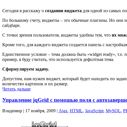
Сегодня я расскажу о
создании виджета
для одной из самых п
По большому счету, виджеты – это обычные плагины. Но они и
сайдбаре.
С точки зрения пользователя, виджеты удобны тем, что
их мож
Кроме того, для каждого виджета создается панель с настройка
Единственное условие – тема должна быть «widget ready», т.е
пример, я буду считать, что используется дефолтная тема.
Сформулируем задачу.
Допустим, нам нужен виджет, который будет находить по заданн
количество картинок и их размер.
Читать дальше
Управление jqGrid с помощью поля с автозаверш
Владимир |
17 ноября, 2009
|
Ajax
,
HTML
,
JavaScript
,
MySQL
,
P