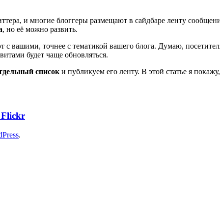
иттера, и многие блоггеры размещают в сайдбаре ленту сообщени
а
, но её можно развить.
 с вашими, точнее с тематикой вашего блога. Думаю, посетителя
твитами будет чаще обновляться.
отдельный список
и публикуем его ленту. В этой статье я покаж
Flickr
dPress
.