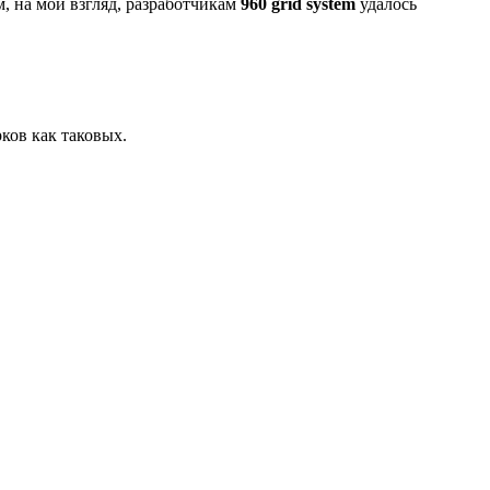
м, на мой взгляд, разработчикам
960 grid system
удалось
ков как таковых.