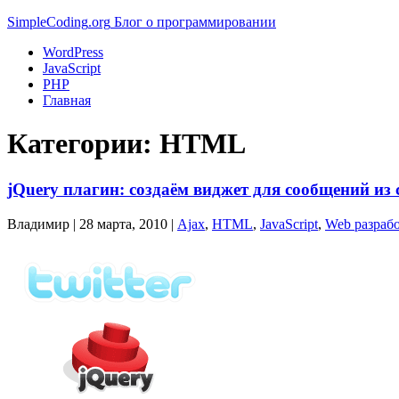
Simple
Coding
.org
Блог о программировании
WordPress
JavaScript
PHP
Главная
Категории:
HTML
jQuery плагин: создаём виджет для сообщений из с
Владимир |
28 марта, 2010
|
Ajax
,
HTML
,
JavaScript
,
Web разраб