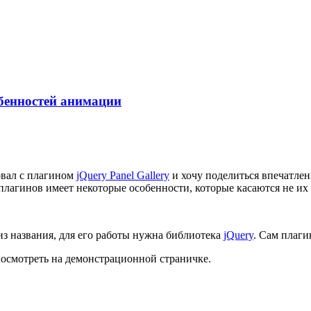
обенностей анимации
овал с плагином
jQuery Panel Gallery
и хочу поделиться впечатлени
лагинов имеет некоторые особенности, которые касаются не их 
из названия, для его работы нужна библиотека
jQuery
. Сам плаг
посмотреть на демонстрационной страничке.