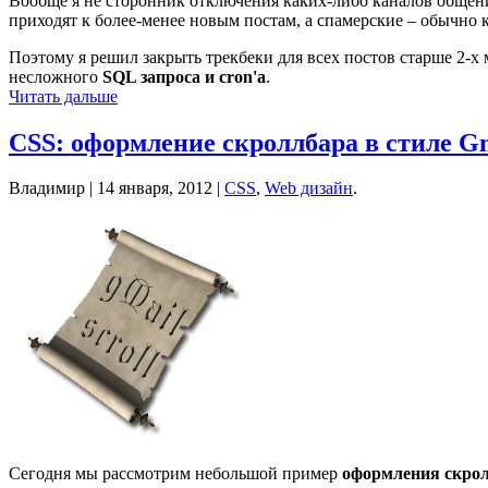
Вообще я не сторонник отключения каких-либо каналов общени
приходят к более-менее новым постам, а спамерские – обычно к
Поэтому я решил закрыть трекбеки для всех постов старше 2-х
несложного
SQL запроса и cron'а
.
Читать дальше
CSS: оформление скроллбара в стиле G
Владимир |
14 января, 2012
|
CSS
,
Web дизайн
.
Сегодня мы рассмотрим небольшой пример
оформления скрол