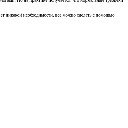
логами. Но на практике получается, что нормальные требкеки
 нет никакой необходимости, всё можно сделать с помощью