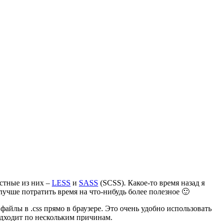
стные из них –
LESS
и
SASS
(SCSS). Какое-то время назад я
лучше потратить время на что-нибудь более полезное 🙂
 файлы в .css прямо в браузере. Это очень удобно использовать
подходит по нескольким причинам.