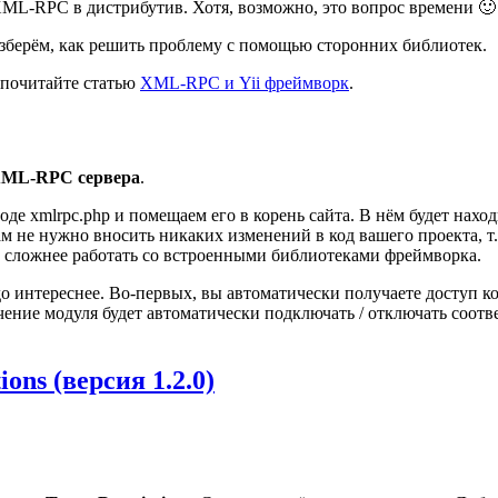
ML-RPC в дистрибутив. Хотя, возможно, это вопрос времени 🙂
разберём, как решить проблему с помощью сторонних библиотек.
 почитайте статью
XML-RPC и Yii фреймворк
.
ML-RPC сервера
.
оде xmlrpc.php и помещаем его в корень сайта. В нём будет нах
 вам не нужно вносить никаких изменений в код вашего проекта,
до сложнее работать со встроенными библиотеками фреймворка.
о интереснее. Во-первых, вы автоматически получаете доступ к
ючение модуля будет автоматически подключать / отключать со
ons (версия 1.2.0)