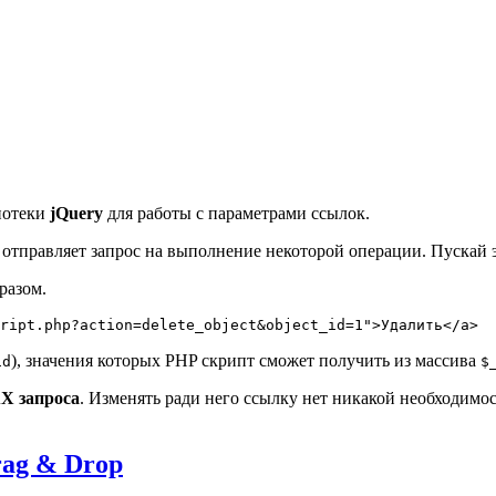
иотеки
jQuery
для работы с параметрами ссылок.
отправляет запрос на выполнение некоторой операции. Пускай эт
разом.
ript.php?action=delete_object&object_id=1">Удалить</a>
), значения которых PHP скрипт сможет получить из массива
id
$
X запроса
. Изменять ради него ссылку нет никакой необходимо
ag & Drop