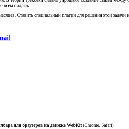
я. В теории трекбеки сильно упрощают создание связей между б
о всем подряд.
 месяцев. Ставить специальный плагин для решения этой задачи
mail
лбара для браузеров на движке WebKit
(Chrome, Safari).