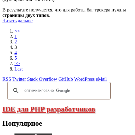
В результате получается, что для работы баг трекера нужны
страницы двух типов
.
Читать дальше
<<
1
2
3
4
5
>>
Last
RSS
Twitter
Stack Overflow
GitHub
WordPress
eMail
IDE для PHP разработчиков
Популярное