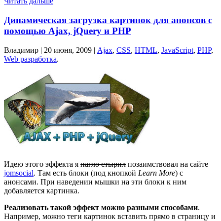
Читать дальше
Динамическая загрузка картинок для анонсов с
помощью Ajax, jQuery и PHP
Владимир |
20 июня, 2009
|
Ajax
,
CSS
,
HTML
,
JavaScript
,
PHP
,
Web разработка
.
Идею этого эффекта я
нагло стырил
позаимствовал на сайте
jomsocial
. Там есть блоки (под кнопкой
Learn More
) с
анонсами. При наведении мышки на эти блоки к ним
добавляется картинка.
Реализовать такой эффект можно разными способами
.
Например, можно теги картинок вставить прямо в страницу и