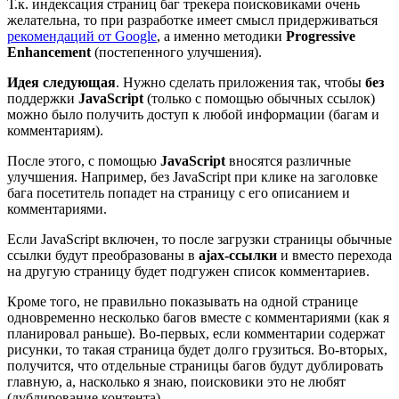
Т.к. индексация страниц баг трекера поисковиками очень
желательна, то при разработке имеет смысл придерживаться
рекомендаций от Google
, а именно методики
Progressive
Enhancement
(постепенного улучшения).
Идея следующая
. Нужно сделать приложения так, чтобы
без
поддержки
JavaScript
(только с помощью обычных ссылок)
можно было получить доступ к любой информации (багам и
комментариям).
После этого, с помощью
JavaScript
вносятся различные
улучшения. Например, без JavaScript при клике на заголовке
бага посетитель попадет на страницу с его описанием и
комментариями.
Если JavaScript включен, то после загрузки страницы обычные
ссылки будут преобразованы в
ajax-ссылки
и вместо перехода
на другую страницу будет подгужен список комментариев.
Кроме того, не правильно показывать на одной странице
одновременно несколько багов вместе с комментариями (как я
планировал раньше). Во-первых, если комментарии содержат
рисунки, то такая страница будет долго грузиться. Во-вторых,
получится, что отдельные страницы багов будут дублировать
главную, а, насколько я знаю, поисковики это не любят
(дублирование контента).