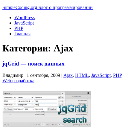
Simple
Coding
.org
Блог о программировании
WordPress
JavaScript
PHP
Главная
Категории:
Ajax
jqGrid — поиск данных
Владимир |
1 сентября, 2009
|
Ajax
,
HTML
,
JavaScript
,
PHP
,
Web разработка
.