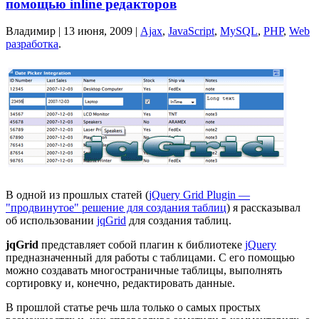
помощью inline редакторов
Владимир |
13 июня, 2009
|
Ajax
,
JavaScript
,
MySQL
,
PHP
,
Web
разработка
.
В одной из прошлых статей (
jQuery Grid Plugin —
"продвинутое" решение для создания таблиц
) я рассказывал
об использовании
jqGrid
для создания таблиц.
jqGrid
представляет собой плагин к библиотеке
jQuery
предназначенный для работы с таблицами. С его помощью
можно создавать многостраничные таблицы, выполнять
сортировку и, конечно, редактировать данные.
В прошлой статье речь шла только о самых простых