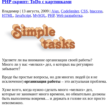
PHP скрипт: ToDo с картинками
Владимир |
13 августа, 2009
|
Ajax
,
CodeIgniter
,
CSS
,
htaccess
,
HTML
,
JavaScript
,
MySQL
,
PHP
,
Web разработка
.
Уделяете ли вы внимание организации своей работы?
Много ли у вас «мелких» дел, о которых вы регулярно
забываете?
Вроде бы простые вопросы, но для многих людей (и я не
исключение)
организация работы
– это актуальная проблема.
Хуже всего, когда нужно сделать много «мелких» дел,
которые не занимают много времени, но обязательно должны
быть выполнены вовремя… и держать в голове их все просто
невозможно.