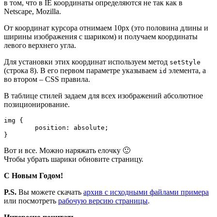
в том, что в IE координаты определяются не так как в
Netscape, Mozilla.
От координат курсора отнимаем 10px (это половина длины и
ширины изображения с шариком) и получаем координаты
левого верхнего угла.
Для установки этих координат используем метод
setStyle
(строка 8). В его первом параметре указываем
элемента, а
id
во втором – CSS правила.
В таблице стилей задаем для всех изображений абсолютное
позиционирование.
img {

	position: absolute;

}
Вот и все. Можно наряжать елочку 🙂
Чтобы убрать шарики обновите страницу.
С Новым Годом!
P.S.
Вы можете скачать
архив с исходными файлами примера
или посмотреть
рабочую версию страницы
.