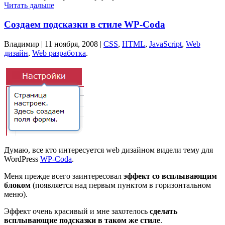
Читать дальше
Создаем подсказки в стиле WP-Coda
Владимир |
11 ноября, 2008
|
CSS
,
HTML
,
JavaScript
,
Web
дизайн
,
Web разработка
.
Думаю, все кто интересуется web дизайном видели тему для
WordPress
WP-Coda
.
Меня прежде всего заинтересовал
эффект со всплывающим
блоком
(появляется над первым пунктом в горизонтальном
меню).
Эффект очень красивый и мне захотелось
сделать
всплывающие подсказки в таком же стиле
.