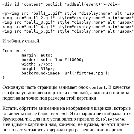
<div id="content" onclick="addBall(event)"></div>

<p><img src="ball1_1.gif" style="display:none" alt="шар
<img src="ball1_2.gif" style="display:none" alt="шарик"
<img src="ball1_3.gif" style="display:none" alt="шарик"
<img src="ball1_4.gif" style="display:none" alt="шарик"
<img src="ball1_5.gif" style="display:none" alt="шарик"
И таблицу стилей.
#content {

	margin: auto;

	border: solid 1px #ff0000;

	width: 277px;

	height: 316px;

	background-image: url('firtree.jpg');

}
Основную часть страницы занимает блок
. В качестве
content
его фона установлена картинка с елочкой, а высота и ширина
подогнаны точно под размеры этой картинки.
Кстати, обратите внимание на изображения шариков, которые
вставлены после блока
. Эти шарики
не
отображаются
content
браузером, т.к. для них установлено правило
.
display:none
Невидимые картинки нам, конечно, не нужны, но этот прием
позволяет устранить задержки при развешивании шариков.