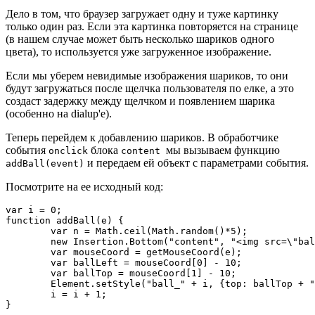
Дело в том, что браузер загружает одну и туже картинку
только один раз. Если эта картинка повторяется на странице
(в нашем случае может быть несколько шариков одного
цвета), то используется уже загруженное изображение.
Если мы уберем невидимые изображения шариков, то они
будут загружаться после щелчка пользователя по елке, а это
создаст задержку между щелчком и появлением шарика
(особенно на dialup'е).
Теперь перейдем к добавлению шариков. В обработчике
события
блока
мы вызываем функцию
onclick
content
и передаем ей объект с параметрами события.
addBall(event)
Посмотрите на ее исходный код:
var i = 0;

function addBall(e) {

	var n = Math.ceil(Math.random()*5);

	new Insertion.Bottom("content", "<img src=\"ball1_" + n + ".gif\" id=\"ball_" + i + "\" alt=\"шарик\"></img>");

	var mouseCoord = getMouseCoord(e);

	var ballLeft = mouseCoord[0] - 10;

	var ballTop = mouseCoord[1] - 10;

	Element.setStyle("ball_" + i, {top: ballTop + "px", left: ballLeft + "px"});

	i = i + 1;

}