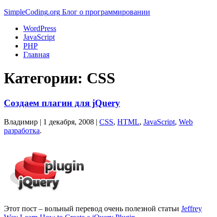
Simple
Coding
.org
Блог о программировании
WordPress
JavaScript
PHP
Главная
Категории:
CSS
Создаем плагин для jQuery
Владимир |
1 декабря, 2008
|
CSS
,
HTML
,
JavaScript
,
Web
разработка
.
Этот пост – вольный перевод очень полезной статьи
Jeffrey