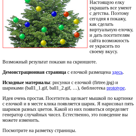
Настоящую елку
украшать все умеют
с детства. Поэтому
сегодня я покажу,
как сделать
виртуальную елочку,
и дать посетителям
сайта возможность
ее украсить по
своему вкусу.
Возможный результат показан на скриншоте.
Демонстрационная страница
с елочкой размещена
здесь
.
Исходные материалы
: рисунки с елочкой (firtree.jpg) и
шариками (ball1_1.gif, ball1_2.gif, …), библиотека
prototype
.
Идея очень простая. Посетитель щелкает мышкой по картинке
с елочкой и в месте клика появляется шарик. Я нарисовал пять
шариков разных цветов. Какой из них появиться определяет
генератор случайных чисел. Естественно, это поведение вы
можете изменить.
Посмотрите на разметку страницы.