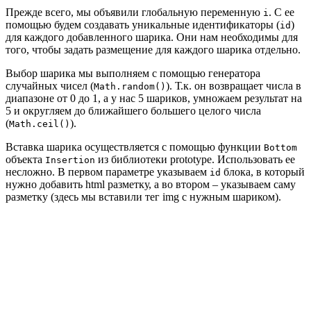
Прежде всего, мы объявили глобальную переменную
. С ее
i
помощью будем создавать уникальные идентификаторы (
)
id
для каждого добавленного шарика. Они нам необходимы для
того, чтобы задать размещение для каждого шарика отдельно.
Выбор шарика мы выполняем с помощью генератора
случайных чисел (
). Т.к. он возвращает числа в
Math.random()
диапазоне от 0 до 1, а у нас 5 шариков, умножаем результат на
5 и округляем до ближайшего большего целого числа
(
).
Math.ceil()
Вставка шарика осуществляется с помощью функции
Bottom
объекта
из библиотеки prototype. Использовать ее
Insertion
несложно. В первом параметре указываем
блока, в который
id
нужно добавить html разметку, а во втором – указываем саму
разметку (здесь мы вставили тег img с нужным шариком).