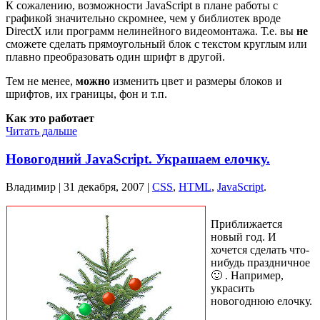
К сожалению, возможности JavaScript в плане работы с
графикой значительно скромнее, чем у библиотек вроде
DirectX или программ нелинейного видеомонтажа. Т.е. вы
не
сможете сделать прямоугольный блок с текстом круглым или
плавно преобразовать один шрифт в другой.
Тем не менее,
можно
изменить цвет и размеры блоков и
шрифтов, их границы, фон и т.п.
Как это работает
Читать дальше
Новогодний JavaScript. Украшаем елочку.
Владимир |
31 декабря, 2007
|
CSS
,
HTML
,
JavaScript
.
Приближается
новый год. И
хочется сделать что-
нибудь праздничное
🙂 . Например,
украсить
новогоднюю елочку.