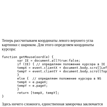
Теперь рассчитываем координаты левого верхнего угла
картинки с шариком. Для этого определяем координаты
курсора:
function getMouseCoord(e) {

	var IE = document.all?true:false;

	if (IE) { // определяем положение курсора в IE

	tempX = event.clientX + document.body.scrollLeft;

	tempY = event.clientY + document.body.scrollTop;

	}

	else {  // определяем положение курсора в NS

	tempX = e.pageX;

	tempY = e.pageY;

	}

	return [tempX, tempY];

}
Здесь ничего сложного, единственная заморочка заключается