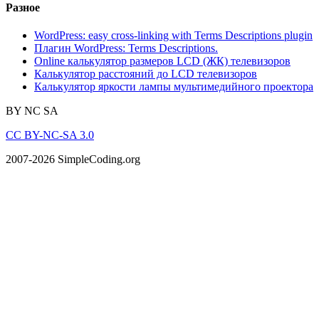
Разное
WordPress: easy cross-linking with Terms Descriptions plugin
Плагин WordPress: Terms Descriptions.
Online калькулятор размеров LCD (ЖК) телевизоров
Калькулятор расстояний до LCD телевизоров
Калькулятор яркости лампы мультимедийного проектора
BY
NC
SA
CC BY-NC-SA 3.0
2007-2026 SimpleCoding.org