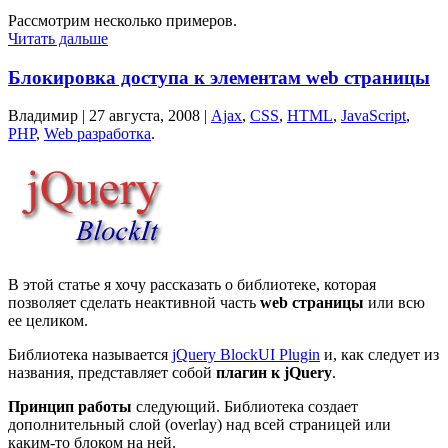
Рассмотрим несколько примеров.
Читать дальше
Блокировка доступа к элементам web страницы
Владимир |
27 августа, 2008
|
Ajax
,
CSS
,
HTML
,
JavaScript
,
PHP
,
Web разработка
.
В этой статье я хочу рассказать о библиотеке, которая
позволяет сделать неактивной часть
web страницы
или всю
ее целиком.
Библиотека называется
jQuery BlockUI Plugin
и, как следует из
названия, представляет собой
плагин к jQuery
.
Принцип работы
следующий. Библиотека создает
дополнительный слой (overlay) над всей страницей или
каким-то блоком на ней.