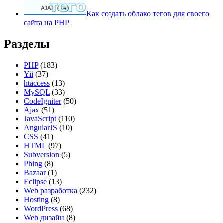
Как создать облако тегов для своего
сайта на PHP
Разделы
PHP
(183)
Yii
(37)
htaccess
(13)
MySQL
(33)
CodeIgniter
(50)
Ajax
(51)
JavaScript
(110)
AngularJS
(10)
CSS
(41)
HTML
(97)
Subversion
(5)
Phing
(8)
Bazaar
(1)
Eclipse
(13)
Web разработка
(232)
Hosting
(8)
WordPress
(68)
Web дизайн
(8)