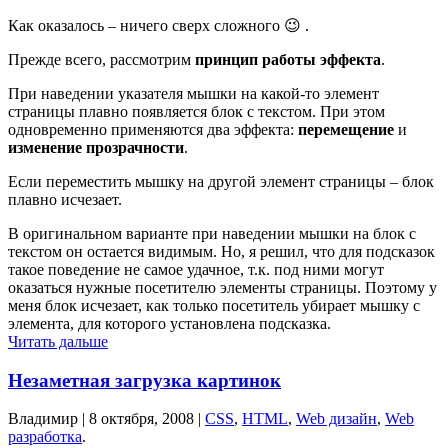
Как оказалось – ничего сверх сложного 😉 .
Прежде всего, рассмотрим
принцип работы эффекта
.
При наведении указателя мышки на какой-то элемент
страницы плавно появляется блок с текстом. При этом
одновременно применяются два эффекта:
перемещение
и
изменение прозрачности
.
Если переместить мышку на другой элемент страницы – блок
плавно исчезает.
В оригинальном варианте при наведении мышки на блок с
текстом он остается видимым. Но, я решил, что для подсказок
такое поведение не самое удачное, т.к. под ними могут
оказаться нужные посетителю элементы страницы. Поэтому у
меня блок исчезает, как только посетитель убирает мышку с
элемента, для которого установлена подсказка.
Читать дальше
Незаметная загрузка картинок
Владимир |
8 октября, 2008
|
CSS
,
HTML
,
Web дизайн
,
Web
разработка
.