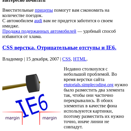
Интересно почитать
Вместительные
прицепы
помогут вам сэкономить на
количестве поездок.
С автомобилем
audi
вам не придется заботится о своем
имидже.
Продажа подержанных автомобилей
— удобный способ
избавится от хлама.
CSS верстка. Отрицательные отступы и IE6.
Владимир |
15 декабря, 2007
|
CSS
,
HTML
.
Недавно столкнулся с
небольшой проблемой. Во
время верстки сайта
etutorials.simplecoding.org
нужно
было разместить два элемента
так, чтобы они частично
перекрывались. В обоих
элементах в качестве фона
используются картинки,
поэтому разместить их нужно
точно, иначе линии не
совпадут.