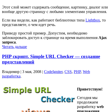
Этот слой может содержать сообщение, картинку, диалог или
вообще другую страницу с любыми элементами управления.
Если вы видели, как работают библиотеки типа
Lightbox
, то
представляете, о чем идет речь.
Приведу простой пример. Допустим, необходимо
заблокировать доступ к странице на время выполнения
Ajax
запроса
.
Читать дальше
PHP скрипт. Simple URL Checker — создание
представлений
Владимир |
3 мая, 2008
|
CodeIgniter
,
CSS
,
PHP
,
Web
разработка
.
Приветствую!
Сегодня мы
продолжаем
разработку
web
приложения
,