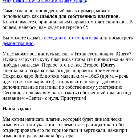
Way
Learn How to Create a jQuery Plugin
.
Самое главное, приведенный здесь пример, можно
использовать как
шаблон для собственных плагинов
.
Кстати, вместе с оригинальным вариантом идет скринкаст. В
общем, надеюсь, вам будет интересно 🙂
Вы можете скачать
исходники этого примера
или посмотреть
демонстрацию
.
У вас может возникнуть мысль: «Что за суета вокруг jQuery?
Нужно загрузить кучу плагинов чтобы эта библиотека на что-
нибудь годилась». Первое, это не так. Второе,
jQuery
специально разрабатывалась для широкого применения.
Сохраняя ядро библиотеки маленьким – 16кБ (прим. – речь
идет о сжатом варианте) – пользователи могут добавить
дополнительные плагины по собственному усмотрению.
Сегодня, я покажу вам, как создать собственный плагин под
названием «Center» с нуля. Приступим!
Наша задача
Мы хотим написать плагин, который будет динамически
изменять стили указанного элемента страницы так чтобы
отцентрировать его по горизонтали и вертикали, даже при
изменении размера окна браузера.