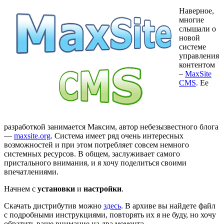
Наверное,
многие
слышали о
новой
системе
управления
контентом
–
MaxSite
CMS
. Ее
разработкой занимается Максим, автор небезызвестного блога
—
maxsite.org
. Система имеет ряд очень интересных
возможностей и при этом потребляет совсем немного
системных ресурсов. В общем, заслуживает самого
пристального внимания, и я хочу поделиться своими
впечатлениями.
Начнем с
установки
и
настройки
.
Скачать дистрибутив можно
здесь
. В архиве вы найдете файл
с подробными инструкциями, повторять их я не буду, но хочу
обратить ваше внимание на два момента.