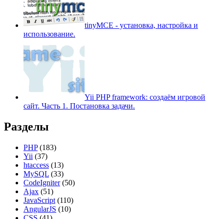
tinyMCE - установка, настройка и
использование.
Yii PHP framework: создаём игровой
сайт. Часть 1. Постановка задачи.
Разделы
PHP
(183)
Yii
(37)
htaccess
(13)
MySQL
(33)
CodeIgniter
(50)
Ajax
(51)
JavaScript
(110)
AngularJS
(10)
CSS
(41)