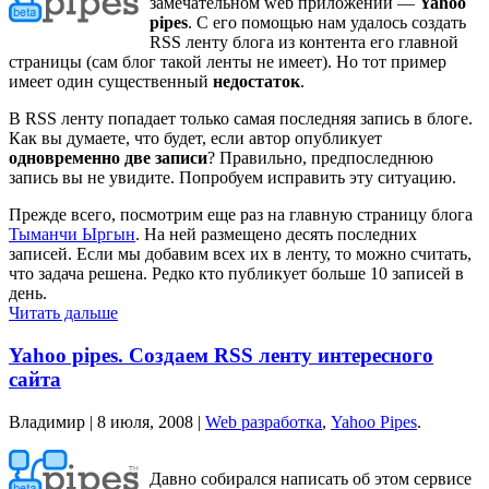
замечательном web приложении —
Yahoo
pipes
. С его помощью нам удалось создать
RSS ленту блога из контента его главной
страницы (сам блог такой ленты не имеет). Но тот пример
имеет один существенный
недостаток
.
В RSS ленту попадает только самая последняя запись в блоге.
Как вы думаете, что будет, если автор опубликует
одновременно две записи
? Правильно, предпоследнюю
запись вы не увидите. Попробуем исправить эту ситуацию.
Прежде всего, посмотрим еще раз на главную страницу блога
Тыманчи Ыргын
. На ней размещено десять последних
записей. Если мы добавим всех их в ленту, то можно считать,
что задача решена. Редко кто публикует больше 10 записей в
день.
Читать дальше
Yahoo pipes. Cоздаем RSS ленту интересного
сайта
Владимир |
8 июля, 2008
|
Web разработка
,
Yahoo Pipes
.
Давно собирался написать об этом сервисе