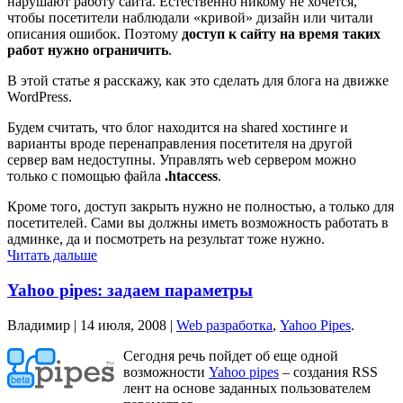
нарушают работу сайта. Естественно никому не хочется,
чтобы посетители наблюдали «кривой» дизайн или читали
описания ошибок. Поэтому
доступ к сайту на время таких
работ нужно ограничить
.
В этой статье я расскажу, как это сделать для блога на движке
WordPress.
Будем считать, что блог находится на shared хостинге и
варианты вроде перенаправления посетителя на другой
сервер вам недоступны. Управлять web сервером можно
только с помощью файла
.htaccess
.
Кроме того, доступ закрыть нужно не полностью, а только для
посетителей. Сами вы должны иметь возможность работать в
админке, да и посмотреть на результат тоже нужно.
Читать дальше
Yahoo pipes: задаем параметры
Владимир |
14 июля, 2008
|
Web разработка
,
Yahoo Pipes
.
Сегодня речь пойдет об еще одной
возможности
Yahoo pipes
– создания RSS
лент на основе заданных пользователем