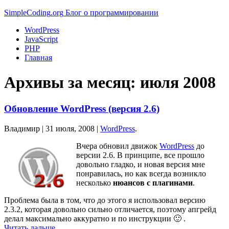
Simple
Coding
.org
Блог о программировании
WordPress
JavaScript
PHP
Главная
Архивы за месяц:
июля 2008
Обновление WordPress (версия 2.6)
Владимир |
31 июля, 2008
|
WordPress
.
Вчера обновил движок
WordPress
до
версии 2.6. В принципе, все прошло
довольно гладко, и новая версия мне
понравилась, но как всегда возникло
несколько
нюансов с плагинами
.
Проблема была в том, что до этого я использовал версию
2.3.2, которая довольно сильно отличается, поэтому апгрейд
делал максимально аккуратно и по инструкции 🙂 .
Читать дальше